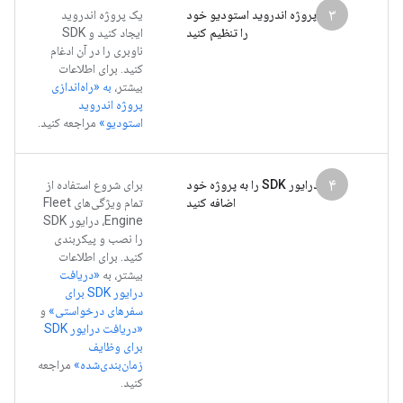
۳
پروژه اندروید استودیو خود
یک پروژه اندروید
را تنظیم کنید
ایجاد کنید و SDK
ناوبری را در آن ادغام
کنید. برای اطلاعات
بیشتر،
به «راه‌اندازی
پروژه اندروید
استودیو»
مراجعه کنید.
۴
درایور SDK را به پروژه خود
برای شروع استفاده از
اضافه کنید
تمام ویژگی‌های Fleet
Engine، درایور SDK
را نصب و پیکربندی
کنید. برای اطلاعات
بیشتر، به
«دریافت
درایور SDK برای
سفرهای درخواستی»
و
«دریافت درایور SDK
برای وظایف
زمان‌بندی‌شده»
مراجعه
کنید.