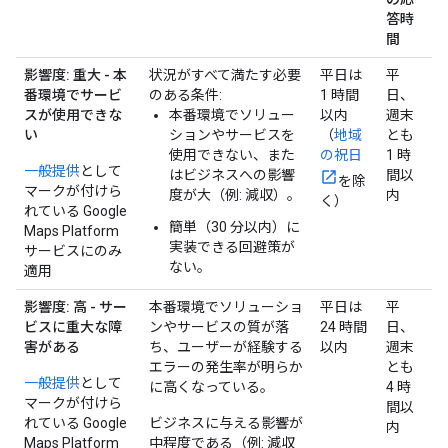
答時
間
影響度: 重大 - 本
状況がすべて満たす必要
平日は
平
番環境でサービ
のある条件:
1 時間
日、
スが使用できな
本番環境でソリュー
以内
週末
い
ションやサービスを
（
地域
とも
使用できない、また
の祝日
1 時
一般提供
として
はビジネスへの影響
間以
を除
マークが付けら
度が大（例: 減収）。
内
く）
れている Google
簡単（30 分以内）に
Maps Platform
実装できる回避策が
サービスにのみ
ない。
適用
影響度: 高 - サー
本番環境でソリューショ
平日は
平
ビスに重大な障
ンやサービスの質が落
24 時間
日、
害がある
ち、ユーザーが経験する
以内
週末
エラーの発生率が明らか
とも
一般提供
として
に高くなっている。
4 時
マークが付けら
間以
れている Google
ビジネスに与える影響が
内
Maps Platform
中程度である（例: 減収