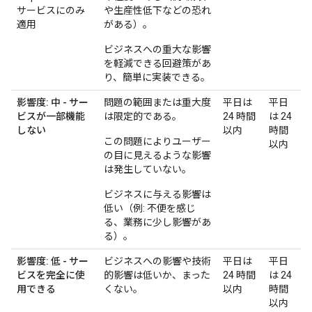
サービスにのみ
や生産性低下などの恐れ
適用
がある）。
ビジネスへの重大な影響
を軽減できる回避策があ
り、簡単に実装できる。
影響度: 中 - サー
問題の範囲または重大度
平日は
平日
ビスが一部機能
は限定的である。
24 時間
は 24
しない
以内
時間
この問題によりユーザー
以内
の目に見えるような影響
は発生していない。
ビジネスに与える影響は
低い（例: 不便を感じ
る、業務に少し影響があ
る）。
影響度: 低 - サー
ビジネスへの影響や技術
平日は
平日
ビスを完全に使
的影響は低いか、まった
24 時間
は 24
用できる
くない。
以内
時間
以内