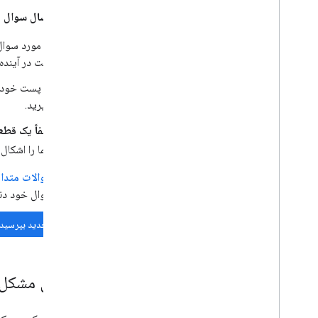
هنگام ارسال سوال جد
در مورد سوا
است در آینده 
در پست خود
بگیرید.
لطفاً یک قطع
شما را اشکال‌
سوالات متداول ck Overflow
سوال خود دنب
سوال جدید بپرسید
گزارش مشکل 