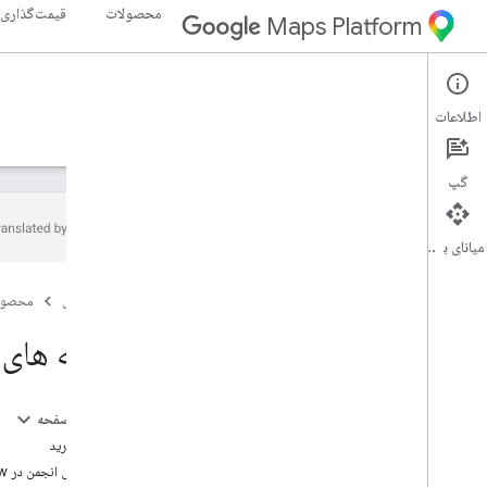
محصولات
قیمت‌گذاری
Maps Platform
Maps Static API
Web
اطلاعات
راهنما
منابع
گپ
میانای برنامه‌سازی کاربردی
پشتیبانی
صفحه اصلی
محصول
گزینه های پشتیبانی
سوالات متداول نقشه ها
گزینه های پشتیبا
در جریان باشید
پیغام خطا
یادداشت‌های انتشار - طراحی نقشه‌های مبتنی بر
در این صفحه
ابر
کمک بگیرید
پشتیبانی انجمن در Stack Overflow
صورتحساب و نظارت