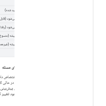
ثابت
ثابت (تأیید شده)
درست نمی‌شود (قابل 
درست نمی‌شود (رفتار
درست نمیشه (منسوخ
درست نمیشه (غیرعمل
تکراری
اولویت‌های مسئله
آینده قابل پیش‌بین
منابع موجود تغییر ک