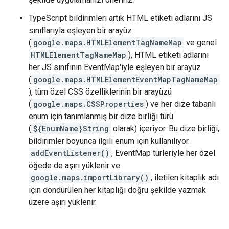
TypeScript bildirimleri artık HTML etiketi adlarını JS
sınıflarıyla eşleyen bir arayüz
(
google.maps.HTMLElementTagNameMap
ve genel
HTMLElementTagNameMap
), HTML etiketi adlarını
her JS sınıfının EventMap'iyle eşleyen bir arayüz
(
google.maps.HTMLElementEventMapTagNameMap
), tüm özel CSS özelliklerinin bir arayüzü
(
google.maps.CSSProperties
) ve her dize tabanlı
enum için tanımlanmış bir dize birliği türü
(
${EnumName}String
olarak) içeriyor. Bu dize birliği,
bildirimler boyunca ilgili enum için kullanılıyor.
addEventListener()
, EventMap türleriyle her özel
öğede de aşırı yüklenir ve
google.maps.importLibrary()
, iletilen kitaplık adı
için döndürülen her kitaplığı doğru şekilde yazmak
üzere aşırı yüklenir.