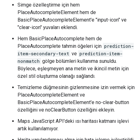
Simge özelleştirme için hem
PlaceAutocompleteElement hem de
BasicPlaceAutocompleteElement'e "input-icon" ve
"clear-icon" yuvaları eklendi.
Hem BasicPlaceAutocomplete hem de
PlaceAutocomplete tahmin öğeleri için
prediction-
item-secondary-text
ve
prediction-item-
nonmatch
gölge bölümleri kullanıma sunuldu.
Böylece, eşleşmeyen ana metin ve ikincil metin için
özel stil oluşturma olanağı sağlandı.
Temizleme düğmesinin gizlenmesine izin vermek için
PlaceAutocompleteElement ve
BasicPlaceAutocompleteElement'e no-clear-button
özelliğini ve noClearButton özelliğini ekleyin.
Maps JavaScript API'deki ısı haritası katmanı işlevi
artık kullanılamıyor.
Harita yapılandırması alma için hata işleme iyileştirildi.