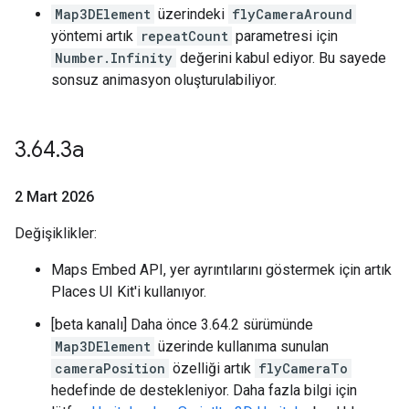
Map3DElement
üzerindeki
flyCameraAround
yöntemi artık
repeatCount
parametresi için
Number.Infinity
değerini kabul ediyor. Bu sayede
sonsuz animasyon oluşturulabiliyor.
3
.
64
.
3a
2 Mart 2026
Değişiklikler:
Maps Embed API, yer ayrıntılarını göstermek için artık
Places UI Kit'i kullanıyor.
[beta kanalı] Daha önce 3.64.2 sürümünde
Map3DElement
üzerinde kullanıma sunulan
cameraPosition
özelliği artık
flyCameraTo
hedefinde de destekleniyor. Daha fazla bilgi için