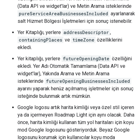
(Data API ve widget'lar) ve Metin Arama isteklerinde
pureServiceAreaBusinessesIncluded
ayarlanarak
salt Hizmet Bölgesi İşletmeleri için sonuç istenebilir.
Yer Kitaplığı, yerlere
addressDescriptor
,
containingPlaces
ve
timeZone
özelliklerini
ekledi.
Yer kitaplığı, yerlere
futureOpeningDate
özelliğini
ekledi. Yer Adı Otomatik Tamamlama (Data API ve
widget'lar), Yakında Arama ve Metin Arama
isteklerinde
futureOpeningBusinessesIncluded
ayarını yaparak henüz açılmamış işletmeler için sonuç
isteğinde bulunmak artık mümkün.
Google logosu artık harita kimliği veya özel stil içeren
ya da içermeyen Roadmap Light için aynı olacak. Daha
önce, harita kimliği kullanan tüm yol haritaları için koyu
mod Google logosunu gösteriyorduk. Beyaz Google
logosunu korumak için kullanıcılar koyu moda