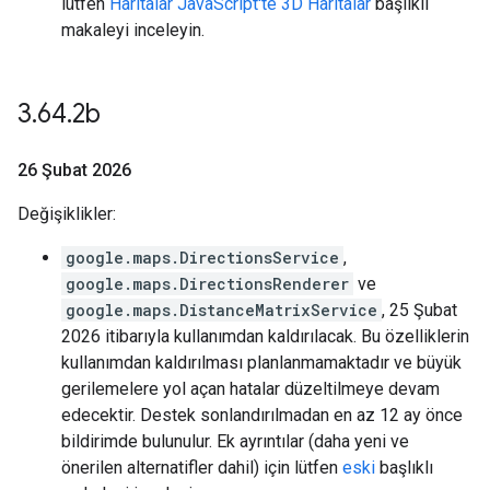
lütfen
Haritalar JavaScript'te 3D Haritalar
başlıklı
makaleyi inceleyin.
3
.
64
.
2b
26 Şubat 2026
Değişiklikler:
google.maps.DirectionsService
,
google.maps.DirectionsRenderer
ve
google.maps.DistanceMatrixService
, 25 Şubat
2026 itibarıyla kullanımdan kaldırılacak. Bu özelliklerin
kullanımdan kaldırılması planlanmamaktadır ve büyük
gerilemelere yol açan hatalar düzeltilmeye devam
edecektir. Destek sonlandırılmadan en az 12 ay önce
bildirimde bulunulur. Ek ayrıntılar (daha yeni ve
önerilen alternatifler dahil) için lütfen
eski
başlıklı