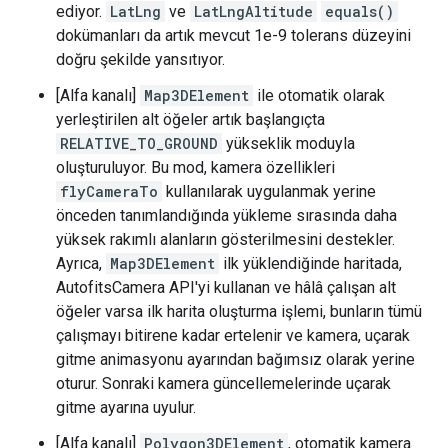
ediyor.
LatLng
ve
LatLngAltitude
equals()
dokümanları da artık mevcut 1e-9 tolerans düzeyini
doğru şekilde yansıtıyor.
[Alfa kanalı]
Map3DElement
ile otomatik olarak
yerleştirilen alt öğeler artık başlangıçta
RELATIVE_TO_GROUND
yükseklik moduyla
oluşturuluyor. Bu mod, kamera özellikleri
flyCameraTo
kullanılarak uygulanmak yerine
önceden tanımlandığında yükleme sırasında daha
yüksek rakımlı alanların gösterilmesini destekler.
Ayrıca,
Map3DElement
ilk yüklendiğinde haritada,
AutofitsCamera API'yi kullanan ve hâlâ çalışan alt
öğeler varsa ilk harita oluşturma işlemi, bunların tümü
çalışmayı bitirene kadar ertelenir ve kamera, uçarak
gitme animasyonu ayarından bağımsız olarak yerine
oturur. Sonraki kamera güncellemelerinde uçarak
gitme ayarına uyulur.
[Alfa kanalı]
Polygon3DElement
, otomatik kamera