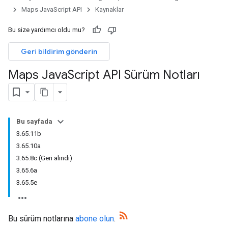
Maps JavaScript API
Kaynaklar
Bu size yardımcı oldu mu?
Geri bildirim gönderin
Maps Java
Script API Sürüm Notları
Bu sayfada
3.65.11b
3.65.10a
3.65.8c (Geri alındı)
3.65.6a
3.65.5e
Bu sürüm notlarına
abone olun
.