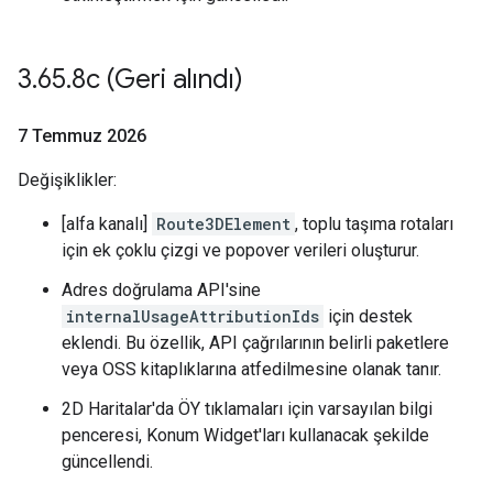
3
.
65
.
8c (Geri alındı)
7 Temmuz 2026
Değişiklikler:
[alfa kanalı]
Route3DElement
, toplu taşıma rotaları
için ek çoklu çizgi ve popover verileri oluşturur.
Adres doğrulama API'sine
internalUsageAttributionIds
için destek
eklendi. Bu özellik, API çağrılarının belirli paketlere
veya OSS kitaplıklarına atfedilmesine olanak tanır.
2D Haritalar'da ÖY tıklamaları için varsayılan bilgi
penceresi, Konum Widget'ları kullanacak şekilde
güncellendi.