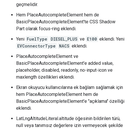
geçmelidir.
Hem PlaceAutocompleteElement hem de
BasicPlaceAutocompleteElement'te CSS Shadow
Part olarak focus-ring eklendi.
Yeni
FuelType
DIESEL_PLUS
ve
E100
eklendi. Yeni
EVConnectorType
NACS
eklendi.
PlaceAutocompleteElement ve
BasicPlaceAutocompleteElement'e added value,
placeholder, disabled, readonly, no-input-icon ve
maxlength özellikleri eklendi.
Ekran okuyucu kullanıcılarına ek bağlam sağlamak için
hem PlaceAutocompleteElement hem de
BasicPlaceAutocompleteElement'e "açıklama" özelliği
eklendi.
LatLngAltitudeLiteral.altitude öğesinin bildirilen türü,
null veya tanımsız değerlere izin vermeyecek şekilde