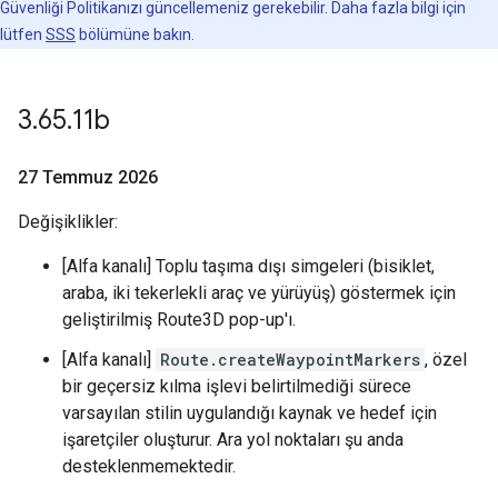
Güvenliği Politikanızı güncellemeniz gerekebilir. Daha fazla bilgi için
lütfen
SSS
bölümüne bakın.
3
.
65
.
11b
27 Temmuz 2026
Değişiklikler:
[Alfa kanalı] Toplu taşıma dışı simgeleri (bisiklet,
araba, iki tekerlekli araç ve yürüyüş) göstermek için
geliştirilmiş Route3D pop-up'ı.
[Alfa kanalı]
Route.createWaypointMarkers
, özel
bir geçersiz kılma işlevi belirtilmediği sürece
varsayılan stilin uygulandığı kaynak ve hedef için
işaretçiler oluşturur. Ara yol noktaları şu anda
desteklenmemektedir.