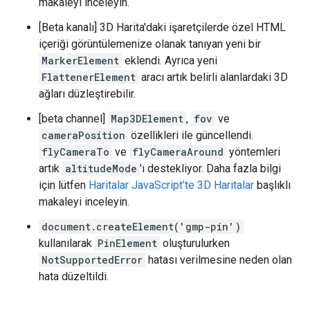
makaleyi inceleyin.
[Beta kanalı] 3D Harita'daki işaretçilerde özel HTML
içeriği görüntülemenize olanak tanıyan yeni bir
MarkerElement
eklendi. Ayrıca yeni
FlattenerElement
aracı artık belirli alanlardaki 3D
ağları düzleştirebilir.
[beta channel]
Map3DElement
,
fov
ve
cameraPosition
özellikleri ile güncellendi.
flyCameraTo
ve
flyCameraAround
yöntemleri
artık
altitudeMode
'ı destekliyor. Daha fazla bilgi
için lütfen
Haritalar JavaScript'te 3D Haritalar
başlıklı
makaleyi inceleyin.
document.createElement('gmp-pin')
kullanılarak
PinElement
oluşturulurken
NotSupportedError
hatası verilmesine neden olan
hata düzeltildi.