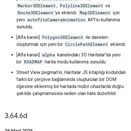
Marker3DElement
,
Polyline3DElement
ve
Route3DElement
'ye eklendi.
Map3DElement
için
yeni
autofitsCameraAnimation
API'si kullanıma
sunuldu.
[Alfa kanalı]
Polygon3DElement
ile daireleri
oluşturmak için yeni bir
CirclePathElement
eklendi.
[Alfa kanalı]
alpha
kanalındaki 3D Haritalar'da yeni
bir
ROADMAP
harita modu kullanıma sunuldu.
Street View pegman'ın, Haritalar JS kitaplığı kodundan
farklı bir çerçeve bağlamında oluşturulan bir DOM
öğesine eklenmiş bir haritada mobil cihazlarda doğru
şekilde çalışmamasına neden olan hata düzeltildi.
3
.
64
.
6d
26 Mart 2026