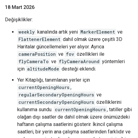
18 Mart 2026
Değişiklikler:
weekly
kanalında artık yeni
MarkerElement
ve
FlattenerElement
dahil olmak üzere çeşitli 3D
Haritalar güncellemeleri yer alıyor. Ayrıca
cameraPosition
ve
fov
özellikleri ile
flyCameraTo
ve
flyCameraAround
yöntemleri
için
altitudeMode
desteği eklendi.
Yer Kitaplığı, tanımlanan yerler için
currentOpeningHours
,
regularSecondaryOpeningHours
ve
currentSecondaryOpeningHours
özelliklerini
kullanıma sundu.
currentOpeningHours
, tatiller gibi
olağan dışı saatler de dahil olmak üzere önümüzdeki
haftanın çalışma saatlerini gösterir. İkincil çalışma
saatleri, bir yerin ana çalışma saatlerinden farklıdır ve