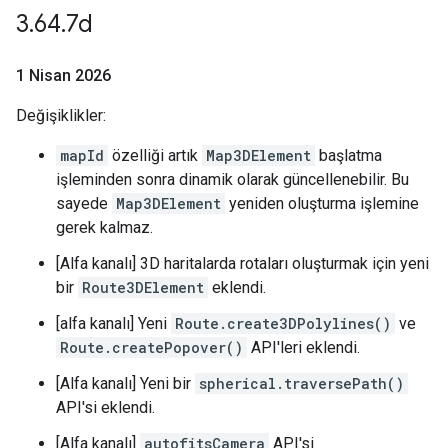
3
.
64
.
7d
1 Nisan 2026
Değişiklikler:
mapId
özelliği artık
Map3DElement
başlatma
işleminden sonra dinamik olarak güncellenebilir. Bu
sayede
Map3DElement
yeniden oluşturma işlemine
gerek kalmaz.
[Alfa kanalı] 3D haritalarda rotaları oluşturmak için yeni
bir
Route3DElement
eklendi.
[alfa kanalı] Yeni
Route.create3DPolylines()
ve
Route.createPopover()
API'leri eklendi.
[Alfa kanalı] Yeni bir
spherical.traversePath()
API'si eklendi.
[Alfa kanalı]
autofitsCamera
API'si