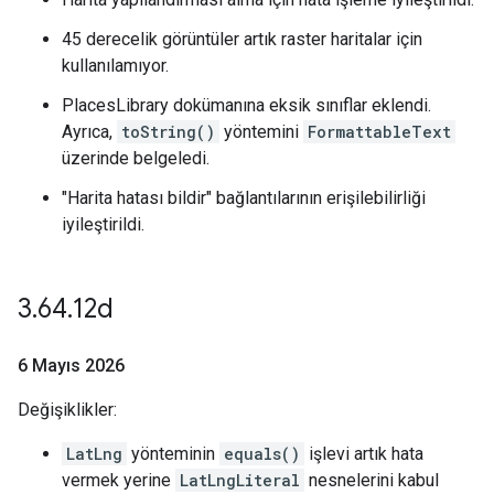
45 derecelik görüntüler artık raster haritalar için
kullanılamıyor.
PlacesLibrary dokümanına eksik sınıflar eklendi.
Ayrıca,
toString()
yöntemini
FormattableText
üzerinde belgeledi.
"Harita hatası bildir" bağlantılarının erişilebilirliği
iyileştirildi.
3
.
64
.
12d
6 Mayıs 2026
Değişiklikler:
LatLng
yönteminin
equals()
işlevi artık hata
vermek yerine
LatLngLiteral
nesnelerini kabul