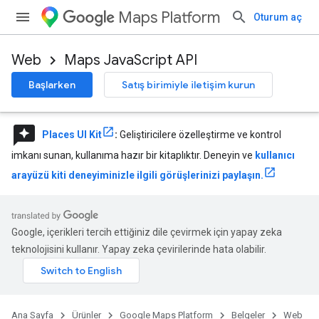
Maps Platform
Oturum aç
Web
Maps JavaScript API
Başlarken
Satış birimiyle iletişim kurun
reviews
Places UI Kit
:
Geliştiricilere özelleştirme ve kontrol
imkanı sunan, kullanıma hazır bir kitaplıktır. Deneyin ve
kullanıcı
arayüzü kiti deneyiminizle ilgili görüşlerinizi paylaşın.
Google, içerikleri tercih ettiğiniz dile çevirmek için yapay zeka
teknolojisini kullanır. Yapay zeka çevirilerinde hata olabilir.
Ana Sayfa
Ürünler
Google Maps Platform
Belgeler
Web