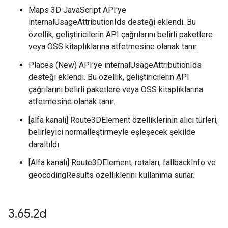
Maps 3D JavaScript API'ye
internalUsageAttributionIds desteği eklendi. Bu
özellik, geliştiricilerin API çağrılarını belirli paketlere
veya OSS kitaplıklarına atfetmesine olanak tanır.
Places (New) API'ye internalUsageAttributionIds
desteği eklendi. Bu özellik, geliştiricilerin API
çağrılarını belirli paketlere veya OSS kitaplıklarına
atfetmesine olanak tanır.
[alfa kanalı] Route3DElement özelliklerinin alıcı türleri,
belirleyici normalleştirmeyle eşleşecek şekilde
daraltıldı.
[Alfa kanalı] Route3DElement; rotaları, fallbackInfo ve
geocodingResults özelliklerini kullanıma sunar.
3
.
65
.
2d