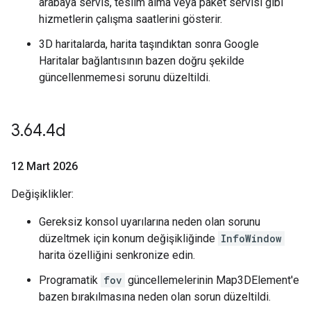
arabaya servis, teslim alma veya paket servisi gibi
hizmetlerin çalışma saatlerini gösterir.
3D haritalarda, harita taşındıktan sonra Google
Haritalar bağlantısının bazen doğru şekilde
güncellenmemesi sorunu düzeltildi.
3
.
64
.
4d
12 Mart 2026
Değişiklikler:
Gereksiz konsol uyarılarına neden olan sorunu
düzeltmek için konum değişikliğinde
InfoWindow
harita özelliğini senkronize edin.
Programatik
fov
güncellemelerinin Map3DElement'e
bazen bırakılmasına neden olan sorun düzeltildi.