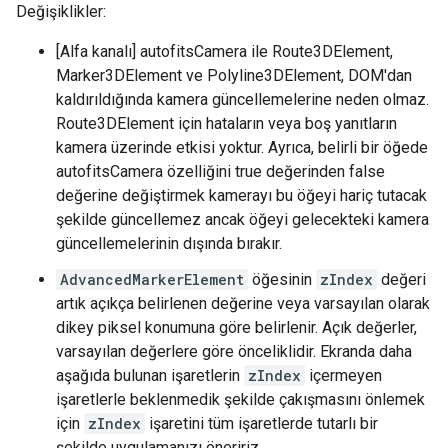
Değişiklikler:
[Alfa kanalı] autofitsCamera ile Route3DElement,
Marker3DElement ve Polyline3DElement, DOM'dan
kaldırıldığında kamera güncellemelerine neden olmaz.
Route3DElement için hataların veya boş yanıtların
kamera üzerinde etkisi yoktur. Ayrıca, belirli bir öğede
autofitsCamera özelliğini true değerinden false
değerine değiştirmek kamerayı bu öğeyi hariç tutacak
şekilde güncellemez ancak öğeyi gelecekteki kamera
güncellemelerinin dışında bırakır.
AdvancedMarkerElement
öğesinin
zIndex
değeri
artık açıkça belirlenen değerine veya varsayılan olarak
dikey piksel konumuna göre belirlenir. Açık değerler,
varsayılan değerlere göre önceliklidir. Ekranda daha
aşağıda bulunan işaretlerin
zIndex
içermeyen
işaretlerle beklenmedik şekilde çakışmasını önlemek
için
zIndex
işaretini tüm işaretlerde tutarlı bir
şekilde uygulamanızı öneririz.