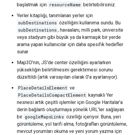
başlatmak için
resourceName
belirtebilirsiniz.
Yerler kitaplığı, tanımlanan yerler için
subDestinations
özelliğini kullanıma sundu. Bu
subDestinations
, havaalanı, milli park, üniversite
veya stadyum gibi büyük ya da karmaşık bir yerde
arama yapan kullanıcılar için daha spesifik hedefler
sunar.
Map3D'nin, JS'de center özelliğini ayarlarken
yüksekliğin belirtilmesini gerektirmesi sorunu
düzeltildi (artık varsayılan olarak 0'a ayarlanıyor).
PlaceDetailsElement
ve
PlaceDetailsCompactElement
kaynaklı Yer
nesnesi artık çeşitli işlemler için Google Haritalar'a
derin bağlantı oluşturmaya yönelik URL'ler sağlayan
bir
googleMapsLinks
özelliği içeriyor. Buna, yeri
görüntüleme, yol tarifi alma, fotoğrafları görüntüleme,
mevcut yorumları okuma ve yeni yorum yazma için