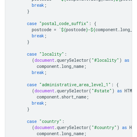
break
;
}
case
"postal_code_suffix"
:
{
postcode
=
`
${
postcode
}
-
${
component
.
long_n
break
;
}
case
"locality"
:
(
document
.
querySelector
(
"#locality"
)
as
HT
component
.
long_name
;
break
;
case
"administrative_area_level_1"
:
{
(
document
.
querySelector
(
"#state"
)
as
HTMLI
component
.
short_name
;
break
;
}
case
"country"
:
(
document
.
querySelector
(
"#country"
)
as
HTM
component
.
long_name
;