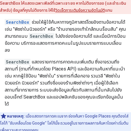
SearchBox ให้แสดงเฉพาะฟิลด์ที่เฉพาะเจาะจง หากไม่ต้องการขอ (และชำระเงิน
สำหรับ) ข้อมูลที่คุณไม่ต้องการ ให้ใช้
วิดเจ็ตการเติมข้อความอัตโนมัติ
แทน
SearchBox
ช่วยให้ผู้ใช้ค้นหาทางภูมิศาสตร์โดยอิงตามข้อความได้
เช่น "พิซซ่าในนิวยอร์ก" หรือ "ร้านขายรองเท้าใกล้ถนนร็อบสัน" คุณ
สามารถแนบ
SearchBox
ไปยังช่องข้อความได้ และเมื่อมีการป้อน
ข้อความ บริการจะแสดงการคาดคะเนในรูปแบบรายการแบบเลื่อน
ลง
SearchBox
แสดงรายการการคาดคะเนเพิ่มเติม ซึ่งอาจรวมถึง
สถานที่ (ตามที่กำหนดโดย Places API) และข้อความค้นหาที่แนะนำ
เช่น หากผู้ใช้ป้อน "พิซซ่าใน" รายการที่เลือกอาจ รวมวลี "พิซซ่าใน
นิวยอร์ก นิวยอร์ก" รวมถึงชื่อของร้านพิซซ่าต่างๆ เมื่อผู้ใช้เลือก
สถานที่จากรายการ ระบบจะส่งข้อมูลเกี่ยวกับสถานที่นั้นกลับไปยัง
ออบเจ็กต์ SearchBox และแอปพลิเคชันของคุณจะเรียกข้อมูลนั้น
ได้
หมายเหตุ:
เมื่อแสดงการคาดคะเนจาก ช่องค้นหา Google Places คุณต้องใส่
โลโก้ "ขับเคลื่อนโดย Google" โลโก้นี้จะรวมอยู่ในรายการผลการค้นหาโดยค่าเริ่มต้น
เพื่อความสะดวกของคุณ