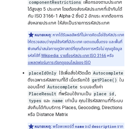
componentRestrictions
เพื่อกรองตามประเทศ
ได้สูงสุด 5 ประเทศ โดยต้องส่งรหัสประเทศที่เข้ากันได้
กับ ISO 3166-1 Alpha-2 ซึ่งมี 2 อักขระ หากต้องการ
ส่งหลายประเทศ ให้ส่งเป็นรายการรหัสประเทศ
หมายเหตุ:
หากได้รับผลลัพธ์ที่ไม่คาดคิดเมื่อใช้รหัสประเทศ
ให้ตรวจสอบว่าคุณใช้รหัสที่มีประเทศ เขตแดนขึ้นตรง และพื้นที่
พิเศษที่น่าสนใจทางภูมิศาสตร์ที่คุณต้องการหรือไม่ คุณดูข้อมูล
รหัสได้ที่
Wikipedia: รายชื่อรหัสประเทศ ISO 3166
หรือ
แพลตฟอร์มการเรียกดูออนไลน์ของ ISO
placeIdOnly
ใช้เพื่อสั่งให้วิดเจ็ต
Autocomplete
ดึงเฉพาะรหัสสถานที่ได้ เมื่อเรียกใช้
getPlace()
ใน
ออบเจ็กต์
Autocomplete
ระบบจะตั้งค่า
PlaceResult
ที่พร้อมใช้งานเป็น
place id
,
types
และ
name
เท่านั้น คุณใช้รหัสสถานที่ที่ระบบ
ส่งคืนได้กับบริการ Places, Geocoding, Directions
หรือ Distance Matrix
หมายเหตุ:
พร็อพเพอร์ตี้
name
จะมี
description
จาก