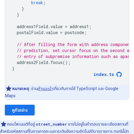
break
;
}
}
address1Field
.
value
=
address1
;
postalField
.
value
=
postcode
;
// After filling the form with address component
// prediction, set cursor focus on the second add
// entry of subpremise information such as apart
address2Field
.
focus
();
}
index
.
ts
หมายเหตุ:
อ่าน
คำแนะนำ
เกี่ยวกับการใช้ TypeScript และ Google
Maps
ดูตัวอย่าง
คอมโพเนนต์ที่อยู่
street_number
อาจไม่อยู่ในคำตอบรายละเอียดสถานที่
สำหรับรหัสสถานที่ในการคาดคะเนการเติมข้อความอัตโนมัติบางรายการ กรณีนี้มัก