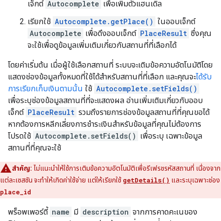
เจ็กต์
Autocomplete
เพื่อเพิ่มตัวแฮนเดิล
เรียกใช้
Autocomplete.getPlace()
ในออบเจ็กต์
Autocomplete
เพื่อดึงออบเจ็กต์
PlaceResult
ซึ่งคุณ
จะใช้เพื่อดูข้อมูลเพิ่มเติมเกี่ยวกับสถานที่ที่เลือกได้
โดยค่าเริ่มต้น เมื่อผู้ใช้เลือกสถานที่ ระบบจะเติมข้อความอัตโนมัติโดย
แสดงช่องข้อมูลทั้งหมดที่ใช้ได้สำหรับสถานที่ที่เลือก และคุณจะ
ได้รับ
การเรียกเก็บเงินตามนั้น
ใช้
Autocomplete.setFields()
เพื่อระบุช่องข้อมูลสถานที่ที่จะแสดงผล อ่านเพิ่มเติมเกี่ยวกับออบ
เจ็กต์
PlaceResult
รวมถึงรายการช่องข้อมูลสถานที่ที่คุณขอได้
หากต้องการหลีกเลี่ยงการชำระเงินสำหรับข้อมูลที่คุณไม่ต้องการ
โปรดใช้
Autocomplete.setFields()
เพื่อระบุ เฉพาะข้อมูล
สถานที่ที่คุณจะใช้
สำคัญ:
ไม่แนะนำให้ใช้การเติมข้อความอัตโนมัติเพื่อรีเฟรชรหัสสถานที่ เนื่องจาก
แต่ละเซสชัน จะทำให้เกิดค่าใช้จ่าย แต่ให้เรียกใช้
getDetails()
และระบุเฉพาะช่อง
place_id
พร็อพเพอร์ตี้
name
มี
description
จากการคาดคะเนของ