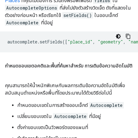
Places
ที่คุณไม่ต้องการ รวมถึงพร็อพเพอร์ตี้
fields
ใน
AutocompleteOptions
ที่ส่งไปยังตัวสร้างวิดเจ็ต ดังที่แสดงใน
ตัวอย่างก่อนหน้า หรือเรียกใช้
setFields()
ในออบเจ็กต์
Autocomplete
ที่มีอยู่
autocomplete
.
setFields
([
"place_id"
,
"geometry"
,
"na
กำหนดขอบเขตอคติและพื้นที่ค้นหาสำหรับ การเติมข้อความอัตโนมัติ
คุณสามารถให้น้ำหนักพิเศษกับผลการเติมข้อความอัตโนมัติเพื่อ
สนับสนุนตำแหน่งหรือพื้นที่โดยประมาณได้ด้วยวิธีต่อไปนี้
กำหนดขอบเขตในการสร้างออบเจ็กต์
Autocomplete
เปลี่ยนขอบเขตใน
Autocomplete
ที่มีอยู่
ตั้งค่าขอบเขตเป็นวิวพอร์ตของแผนที่