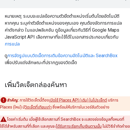
หมายเหตุ: ระบบจะแปลข้อความตัวยึดตำแหน่งเริ่มต้นโดยอัตโนมัติ
หากคุณ ระบุค่าตัวยึดตำแหน่งของคุณเอง คุณต้องจัดการการแปล
ค่าดังกล่าว ในแอปพลิเคชัน ดูข้อมูลเกี่ยวกับวิธีที่ Google Maps
JavaScript API เลือกภาษาที่จะใช้ได้ในเอกสารประกอบเกี่ยวกับ
การแปล
ดู
การจัดรูปแบบวิดเจ็ตการเติมข้อความอัตโนมัติและ SearchBox
เพื่อปรับแต่งลักษณะที่ปรากฏของวิดเจ็ต
เพิ่มวิดเจ็ตกล่องค้นหา
สำคัญ:
การใช้วิดเจ็ตนี้ต้อง
เปิดใช้ Places API (เดิม) ในโปรเจ็กต์
บริการ
Places (ใหม่) มี
วิดเจ็ตที่เทียบเท่า
ซึ่งพร้อมให้บริการในเวอร์ชันตัวอย่าง
โดยค่าเริ่มต้น เมื่อผู้ใช้เลือกสถานที่ SearchBox จะแสดงช่องข้อมูลทั้งหมดที่
ใช้ได้สำหรับสถานที่ที่เลือก และคุณจะ
ได้รับการเรียกเก็บเงินตามนั้น
ไม่มีวิธีจำกัดคำขอ