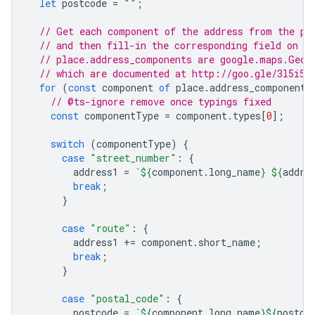
let
postcode
=
""
;
// Get each component of the address from the pl
// and then fill-in the corresponding field on t
// place.address_components are google.maps.Geoc
// which are documented at http://goo.gle/3l5i5M
for
(
const
component
of
place
.
address_components
// @ts-ignore remove once typings fixed
const
componentType
=
component
.
types
[
0
];
switch
(
componentType
)
{
case
"street_number"
:
{
address1
=
`
${
component
.
long_name
}
${
addre
break
;
}
case
"route"
:
{
address1
+=
component
.
short_name
;
break
;
}
case
"postal_code"
:
{
postcode
=
`
${
component
.
long_name
}${
postco