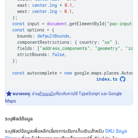
east
:
center.lng
+
0.1
,
west
:
center.lng
-
0.1
,
};
const
input
=
document
.
getElementById
(
"pac-input"
)
const
options
=
{
bounds
:
defaultBounds
,
componentRestrictions
:
{
country
:
"us"
},
fields
:
[
"address_components"
,
"geometry"
,
"ico
strictBounds
:
false
,
};
const
autocomplete
=
new
google
.
maps
.
places
.
Autoco
index
.
ts
หมายเหตุ:
อ่าน
คำแนะนำ
เกี่ยวกับการใช้ TypeScript และ Google
Maps
ระบุฟิลด์ข้อมูล
ระบุฟิลด์ข้อมูลเพื่อหลีกเลี่ยงการเรียกเก็บเงินสำหรับ
SKU ข้อมูล