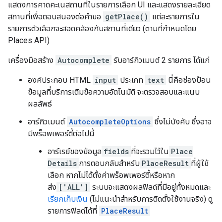
แสดงการคาดคะเนสถานที่ในรายการเลือก UI และแสดงรายละเอียด
สถานที่เพื่อตอบสนองต่อคำขอ
getPlace()
แต่ละรายการใน
รายการตัวเลือกจะสอดคล้องกับสถานที่เดียว (ตามที่กำหนดโดย
Places API)
เครื่องมือสร้าง
Autocomplete
รับอาร์กิวเมนต์ 2 รายการ ได้แก่
องค์ประกอบ HTML
input
ประเภท
text
นี่คือช่องป้อน
ข้อมูลที่บริการเติมข้อความอัตโนมัติ จะตรวจสอบและแนบ
ผลลัพธ์
อาร์กิวเมนต์
AutocompleteOptions
ซึ่งไม่บังคับ ซึ่งอาจ
มีพร็อพเพอร์ตี้ต่อไปนี้
อาร์เรย์ของข้อมูล
fields
ที่จะรวมไว้ใน
Place
Details
การตอบกลับสำหรับ
PlaceResult
ที่ผู้ใช้
เลือก หากไม่ได้ตั้งค่าพร็อพเพอร์ตี้หรือหาก
ส่ง
['ALL']
ระบบจะแสดงผลฟิลด์ที่มีอยู่ทั้งหมดและ
เรียกเก็บเงิน
(ไม่แนะนำสำหรับการติดตั้งใช้งานจริง) ดู
รายการฟิลด์ได้ที่
PlaceResult