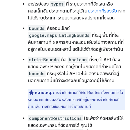
อาร์เรย์ของ
types
ที่ ระบุประเภทที่ชัดเจนหรือ
คอลเล็กชันประเภทตามที่ระบุไว้ใน
ประเภทที่รองรับ
หาก
ไม่ได้ระบุประเภท ระบบจะแสดงผลประเภททั้งหมด
bounds
คือออบเจ็กต์
google.maps.LatLngBounds
ที่ระบุ พื้นที่ที่จะ
ค้นหาสถานที่ ผลการค้นหาจะเอนเอียงไปทางสถานที่ที่
อยู่ภายในขอบเขตเหล่านี้ แต่ไม่ได้จำกัดอยู่เพียงเท่านั้น
strictBounds
คือ
boolean
ที่ระบุว่า API ต้อง
แสดงเฉพาะ Places ที่อยู่ภายในภูมิภาคที่กำหนดโดย
bounds
ที่ระบุหรือไม่ API จะไม่แสดงผลลัพธ์ที่อยู่
นอกภูมิภาคนี้แม้ว่าจะตรงกับข้อมูลจากผู้ใช้ก็ตาม
หมายเหตุ:
การจำกัดสถานที่ใช้กับ Routes ทั้งหมดเท่านั้น
ระบบอาจแสดงผลลัพธ์สังเคราะห์ที่อยู่นอกการจำกัดสถานที่
ตามเส้นทางที่ทับซ้อนกับการจำกัดสถานที่
componentRestrictions
ใช้เพื่อจำกัดผลลัพธ์ให้
แสดงเฉพาะกลุ่มที่ต้องการได้ คุณใช้