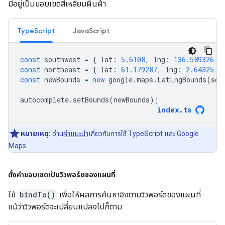
มีอยู่เป็นขอบเขตสี่เหลี่ยมผืนผ้า
TypeScript
JavaScript
const
southwest
=
{
lat
:
5.6108
,
lng
:
136.589326
}
const
northeast
=
{
lat
:
61.179287
,
lng
:
2.64325
}
const
newBounds
=
new
google
.
maps
.
LatLngBounds
(
sou
autocomplete
.
setBounds
(
newBounds
);
index
.
ts
หมายเหตุ:
อ่าน
คำแนะนำ
เกี่ยวกับการใช้ TypeScript และ Google
Maps
ตั้งค่าขอบเขตเป็นวิวพอร์ตของแผนที่
ใช้
bindTo()
เพื่อให้ผลการค้นหาอิงตามวิวพอร์ตของแผนที่
แม้ว่าวิวพอร์ตจะเปลี่ยนแปลงไปก็ตาม