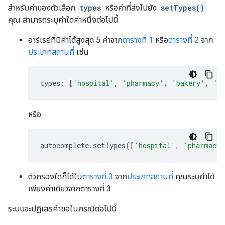
สำหรับค่าของตัวเลือก
types
หรือค่าที่ส่งไปยัง
setTypes()
คุณ สามารถระบุค่าใดค่าหนึ่งต่อไปนี้
อาร์เรย์ที่มีค่าได้สูงสุด 5 ค่าจาก
ตารางที่ 1
หรือ
ตารางที่ 2
จาก
ประเภทสถานที่
เช่น
types
:
[
'hospital'
,
'pharmacy'
,
'bakery'
,
'c
หรือ
autocomplete
.
setTypes
([
'hospital'
,
'pharmacy'
ตัวกรองใดก็ได้ใน
ตารางที่ 3
จาก
ประเภทสถานที่
คุณระบุค่าได้
เพียงค่าเดียวจากตารางที่ 3
ระบบจะปฏิเสธคำขอในกรณีต่อไปนี้