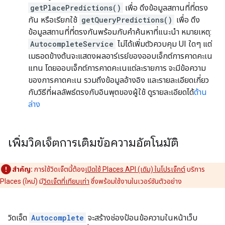
getPlacePredictions()
เพื่อ ดึงข้อมูลสถานที่ที่ตรง
กัน หรือเรียกใช้
getQueryPredictions()
เพื่อ ดึง
ข้อมูลสถานที่ที่ตรงกันพร้อมกับคำค้นหาที่แนะนำ หมายเหตุ:
AutocompleteService
ไม่ได้เพิ่มตัวควบคุม UI ใดๆ แต่
เมธอดข้างต้นจะแสดงผลอาร์เรย์ของออบเจ็กต์การคาดคะเน
แทน โดยออบเจ็กต์การคาดคะเนแต่ละรายการ จะมีข้อความ
ของการคาดคะเน รวมถึงข้อมูลอ้างอิง และรายละเอียดเกี่ยว
กับวิธีที่ผลลัพธ์ตรงกับอินพุตของผู้ใช้ ดูรายละเอียดได้
ด้าน
ล่าง
เพิ่มวิดเจ็ตการเติมข้อความอัตโนมัติ
สำคัญ:
การใช้วิดเจ็ตนี้ต้อง
เปิดใช้ Places API (เดิม) ในโปรเจ็กต์
บริการ
Places (ใหม่) มี
วิดเจ็ตที่เทียบเท่า
ซึ่งพร้อมใช้งานในเวอร์ชันตัวอย่าง
วิดเจ็ต
Autocomplete
จะสร้างช่องป้อนข้อความในหน้าเว็บ