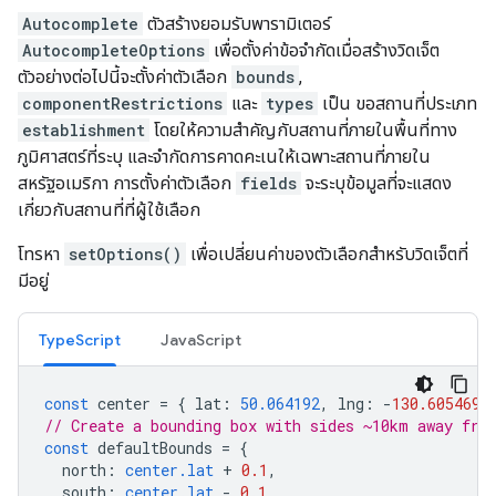
Autocomplete
ตัวสร้างยอมรับพารามิเตอร์
AutocompleteOptions
เพื่อตั้งค่าข้อจำกัดเมื่อสร้างวิดเจ็ต
ตัวอย่างต่อไปนี้จะตั้งค่าตัวเลือก
bounds
,
componentRestrictions
และ
types
เป็น ขอสถานที่ประเภท
establishment
โดยให้ความสำคัญกับสถานที่ภายในพื้นที่ทาง
ภูมิศาสตร์ที่ระบุ และจำกัดการคาดคะเนให้เฉพาะสถานที่ภายใน
สหรัฐอเมริกา การตั้งค่าตัวเลือก
fields
จะระบุข้อมูลที่จะแสดง
เกี่ยวกับสถานที่ที่ผู้ใช้เลือก
โทรหา
setOptions()
เพื่อเปลี่ยนค่าของตัวเลือกสำหรับวิดเจ็ตที่
มีอยู่
TypeScript
JavaScript
const
center
=
{
lat
:
50.064192
,
lng
:
-
130.605469
// Create a bounding box with sides ~10km away fro
const
defaultBounds
=
{
north
:
center.lat
+
0.1
,
south
:
center.lat
-
0.1
,