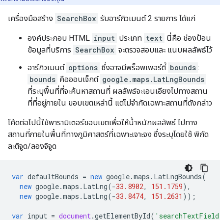
เครื่องมือสร้าง
SearchBox
รับอาร์กิวเมนต์ 2 รายการ ได้แก่
องค์ประกอบ HTML
input
ประเภท
text
นี่คือ ช่องป้อน
ข้อมูลที่บริการ
SearchBox
จะตรวจสอบและ แนบผลลัพธ์ไว้
อาร์กิวเมนต์
options
ซึ่งอาจมีพร็อพเพอร์ตี้
bounds
:
bounds
คือออบเจ็กต์
google.maps.LatLngBounds
ที่ระบุพื้นที่ที่จะค้นหาสถานที่ ผลลัพธ์จะเอนเอียงไปทางสถาน
ที่ที่อยู่ภายใน ขอบเขตเหล่านี้ แต่ไม่จำกัดเฉพาะสถานที่ดังกล่าว
โค้ดต่อไปนี้ใช้พารามิเตอร์ขอบเขตเพื่อให้น้ำหนักผลลัพธ์ ไปทาง
สถานที่ภายในพื้นที่ทางภูมิศาสตร์ที่เฉพาะเจาะจง ซึ่งระบุโดยใช้ พิกัด
ละติจูด/ลองจิจูด
var
defaultBounds
=
new
google
.
maps
.
LatLngBounds
(
new
google
.
maps
.
LatLng
(
-
33.8902
,
151.1759
),
new
google
.
maps
.
LatLng
(
-
33.8474
,
151.2631
));
var
input
=
document
.
getElementById
(
'searchTextField