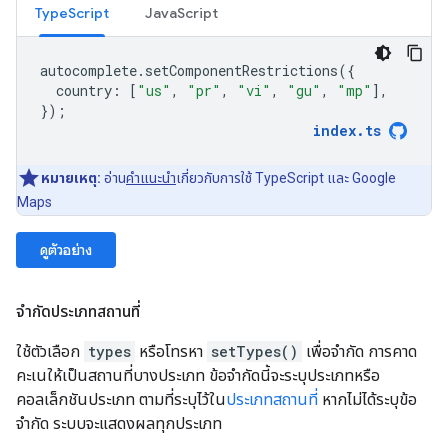
TypeScript
JavaScript
autocomplete
.
setComponentRestrictions
({
country
:
[
"us"
,
"pr"
,
"vi"
,
"gu"
,
"mp"
],
});
index
.
ts
หมายเหตุ:
อ่าน
คำแนะนำ
เกี่ยวกับการใช้ TypeScript และ Google
Maps
ดูตัวอย่าง
จำกัดประเภทสถานที่
ใช้ตัวเลือก
types
หรือโทรหา
setTypes()
เพื่อจำกัด การคาด
คะเนให้เป็นสถานที่บางประเภท ข้อจำกัดนี้จะระบุประเภทหรือ
คอลเล็กชันประเภท ตามที่ระบุไว้ใน
ประเภทสถานที่
หากไม่ได้ระบุข้อ
จำกัด ระบบจะแสดงผลทุกประเภท