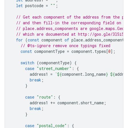
let
postcode
=
""
;
// Get each component of the address from the pl
// and then fill-in the corresponding field on t
// place.address_components are google.maps.Geoc
// which are documented at http://goo.gle/3l5i5M
for
(
const
component
of
place
.
address_components
// @ts-ignore remove once typings fixed
const
componentType
=
component
.
types
[
0
];
switch
(
componentType
)
{
case
"street_number"
:
{
address1
=
`
${
component
.
long_name
}
${
addre
break
;
}
case
"route"
:
{
address1
+=
component
.
short_name
;
break
;
}
case
"postal_code"
:
{