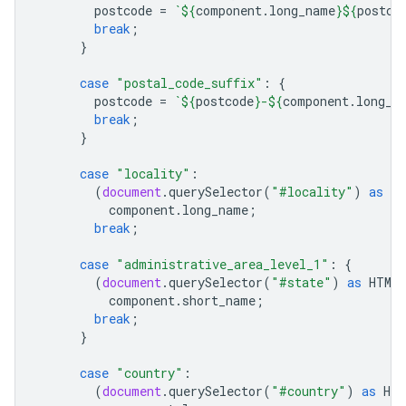
postcode
=
`
${
component
.
long_name
}${
postco
break
;
}
case
"postal_code_suffix"
:
{
postcode
=
`
${
postcode
}
-
${
component
.
long_n
break
;
}
case
"locality"
:
(
document
.
querySelector
(
"#locality"
)
as
HT
component
.
long_name
;
break
;
case
"administrative_area_level_1"
:
{
(
document
.
querySelector
(
"#state"
)
as
HTMLI
component
.
short_name
;
break
;
}
case
"country"
:
(
document
.
querySelector
(
"#country"
)
as
HTM