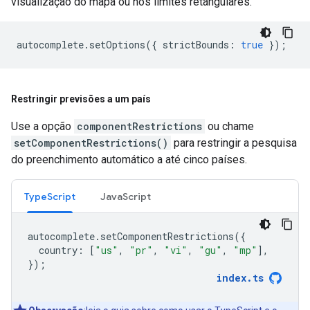
visualização do mapa ou nos limites retangulares.
autocomplete
.
setOptions
({
strictBounds
:
true
});
Restringir previsões a um país
Use a opção
componentRestrictions
ou chame
setComponentRestrictions()
para restringir a pesquisa
do preenchimento automático a até cinco países.
TypeScript
JavaScript
autocomplete
.
setComponentRestrictions
({
country
:
[
"us"
,
"pr"
,
"vi"
,
"gu"
,
"mp"
],
});
index
.
ts