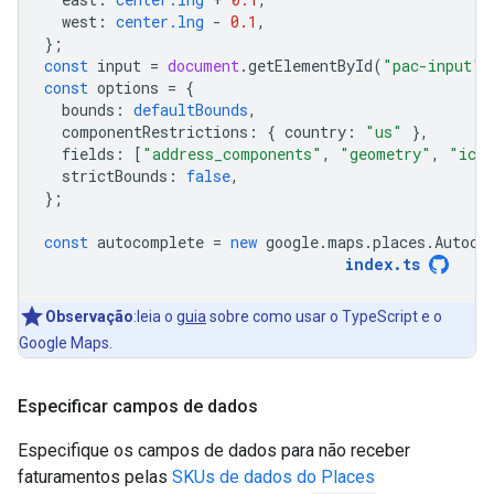
west
:
center.lng
-
0.1
,
};
const
input
=
document
.
getElementById
(
"pac-input"
)
const
options
=
{
bounds
:
defaultBounds
,
componentRestrictions
:
{
country
:
"us"
},
fields
:
[
"address_components"
,
"geometry"
,
"ico
strictBounds
:
false
,
};
const
autocomplete
=
new
google
.
maps
.
places
.
Autoco
index
.
ts
Observação
:leia o
guia
sobre como usar o TypeScript e o
Google Maps.
Especificar campos de dados
Especifique os campos de dados para não receber
faturamentos pelas
SKUs de dados do Places