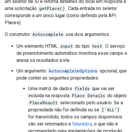
um seletor de IU e retorna detalhes do local em resposta a
uma solicitação
getPlace()
. Cada entrada no seletor
corresponde a um único lugar (como definido pela API
Places).
O construtor
Autocomplete
usa dois argumentos:
Um elemento HTML
input
do tipo
text
. O serviço
de preenchimento automático monitora esse campo e
anexa os resultados a ele.
Um argumento
AutocompleteOptions
opcional, que
pode conter as seguintes propriedades:
Uma matriz de dados
fields
que vai ser
incluída na resposta
Place Details
do objeto
PlaceResult
selecionado pelo usuário. Se a
propriedade não for definida ou se
['ALL']
for transmitido, todos os campos disponíveis
vão ser retornados e
faturados
, o que não é
recomendado para implantações de produção.