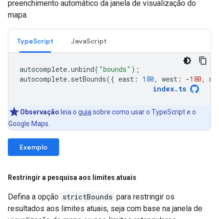
preenchimento automático da janela de visualização do
mapa.
TypeScript
JavaScript
autocomplete
.
unbind
(
"bounds"
);
autocomplete
.
setBounds
({
east
:
180
,
west
:
-
180
,
no
index
.
ts
Observação
:leia o
guia
sobre como usar o TypeScript e o
Google Maps.
Exemplo
Restringir a pesquisa aos limites atuais
Defina a opção
strictBounds
para restringir os
resultados aos limites atuais, seja com base na janela de