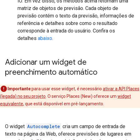
IU. Em vez disso, os métodos acima retornam uma
matriz de objetos de previsão. Cada objeto de
previsão contém o texto da previsão, informações de
referência e detalhes sobre como o resultado
corresponde à entrada do usuário. Confira os
detalhes
abaixo
.
Adicionar um widget de
preenchimento automático
Importante
:para usar esse widget, é necessário
ativar a API Places
(legada) no seu projeto
. O serviço Places (New) oferece um
widget
equivalente
, que está disponível em pré-lançamento.
O widget
Autocomplete
cria um campo de entrada de
texto na página da Web, oferece previsões de lugares em