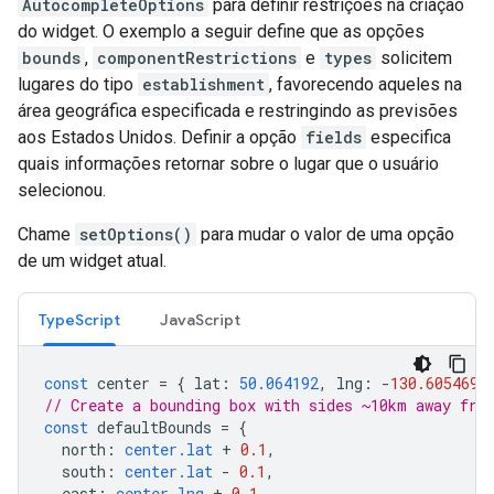
AutocompleteOptions
para definir restrições na criação
do widget. O exemplo a seguir define que as opções
bounds
,
componentRestrictions
e
types
solicitem
lugares do tipo
establishment
, favorecendo aqueles na
área geográfica especificada e restringindo as previsões
aos Estados Unidos. Definir a opção
fields
especifica
quais informações retornar sobre o lugar que o usuário
selecionou.
Chame
setOptions()
para mudar o valor de uma opção
de um widget atual.
TypeScript
JavaScript
const
center
=
{
lat
:
50.064192
,
lng
:
-
130.605469
// Create a bounding box with sides ~10km away fro
const
defaultBounds
=
{
north
:
center.lat
+
0.1
,
south
:
center.lat
-
0.1
,
east
:
center.lng
+
0.1
,