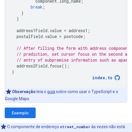
component
.
long_name
;
break
;
}
}
address1Field
.
value
=
address1
;
postalField
.
value
=
postcode
;
// After filling the form with address component
// prediction, set cursor focus on the second add
// entry of subpremise information such as apart
address2Field
.
focus
();
}
index
.
ts
Observação
:leia o
guia
sobre como usar o TypeScript e o
Google Maps.
Exemplo
O componente de endereço
street_number
às vezes não está