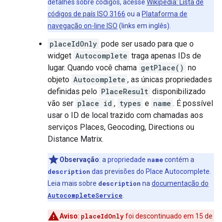
detalhes sobre códigos, acesse
Wikipédia: Lista de
códigos de país ISO 3166
ou a
Plataforma de
navegação on-line ISO
(links em inglês).
placeIdOnly
pode ser usado para que o
widget
Autocomplete
traga apenas IDs de
lugar. Quando você chama
getPlace()
no
objeto
Autocomplete
, as únicas propriedades
definidas pelo
PlaceResult
disponibilizado
vão ser
place id
,
types
e
name
. É possível
usar o ID de local trazido com chamadas aos
serviços Places, Geocoding, Directions ou
Distance Matrix.
Observação
: a propriedade
name
contém a
description
das previsões do Place Autocomplete.
Leia mais sobre
description
na
documentação do
AutocompleteService
.
Aviso
:
placeIdOnly
foi descontinuado em 15 de