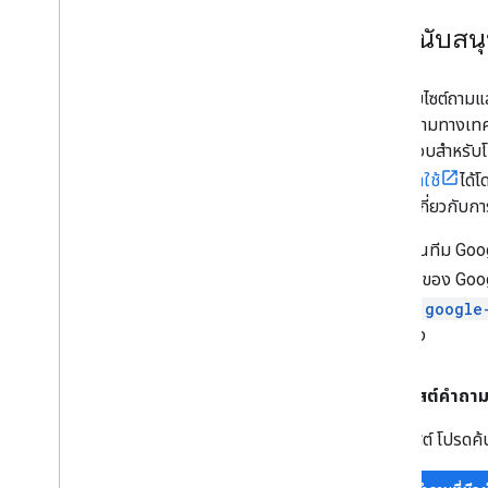
การสนับสน
เราใช้เว็บไซต์ถา
ตอบคำถามทางเทคน
และคำตอบสำหรับโปร
ลงชื่อเข้าใช้
ได้
เทคนิคเกี่ยวกับ
สมาชิกในทีม Goog
กับ API ของ Goog
โดยเพิ่ม
google
เกี่ยวข้อง
ก่อนโพสต์คำถาม
ก่อนโพสต์ โปรดค้