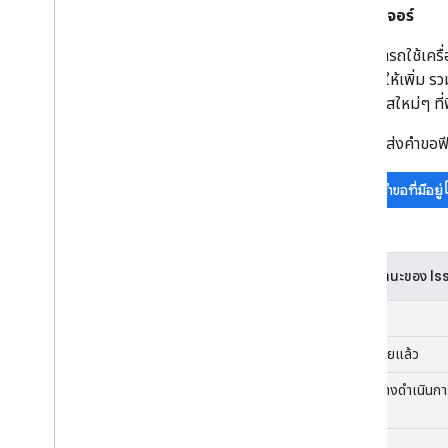
คำขอฟีเจอร์
คุณสามารถใช้เครื่
ต้องการให้เพิ่ม ร
และโอกาสใหม่ๆ ที่ฟ
ก่อนที่จะส่งคำขอฟี
ค้นหาคำขอที่มีอยู่
รหัสสถานะของ Is
ใหม่
มอบหมายแล้ว
อยู่ระหว่างดำเนินก
คงที่