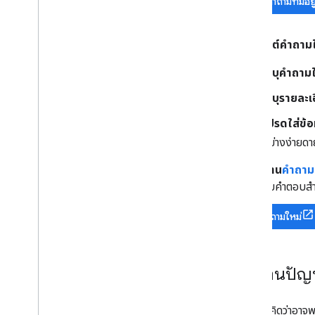
ค้นหาคำถามที่มีอยู
เมื่อโพสต์คำถามใ
ระบุคำถามใ
ระบุรายละเ
โปรดใส่ข้อ
อย่างง่ายดา
อ่าน
คำถาม
รับคำตอบส
ถามคำถามใหม่
รายงานปัญห
หากคุณคิดว่าอาจ