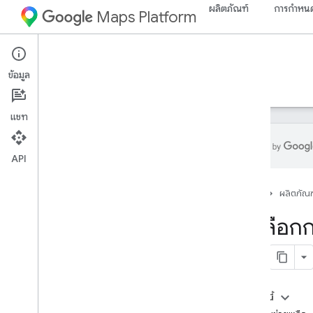
ผลิตภัณฑ์
การกำหนด
Maps Platform
iOS
Maps SDK for iOS
ข้อมูล
คำแนะนำ
ข้อมูลอ้างอิง
ตัวอย่าง
ทรัพยากร
แชท
API
การสนับสนุน
หน้าแรก
ผลิตภัณฑ
ตัวเลือกการสนับสนุน
คำถามที่พบบ่อย
ตัวเลือก
ติดตามข้อมูลอัปเดต
บันทึกประจำรุ่น
บันทึกประจำรุ่น - การจัดรูปแบบแผนที่ในระบบ
คลาวด์
ในหน้านี้
การเรียกเก็บเงินและการตรวจสอบ