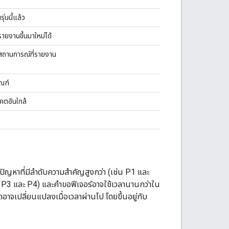
่นนี้แล้ว
รายงานขึ้นมาใหม่ได้
สถานการณ์ที่รายงาน
ัณฑ์
คตอันใกล้
ด ปัญหาที่มีลำดับความสำคัญสูงกว่า (เช่น P1 และ
่น P3 และ P4) และคำขอฟีเจอร์อาจใช้เวลานานกว่าใน
จเปลี่ยนแปลงเมื่อเวลาผ่านไป โดยขึ้นอยู่กับ