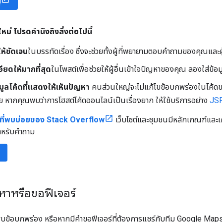
่
หม่ โปรดคำนึงถึงสิ่งต่อไปนี้
ห้ชัดเจน
ในบรรทัดเรื่อง ซึ่งจะช่วยทั้งผู้ที่พยายามตอบคำถามของคุณและ
อียดให้มากที่สุด
ในโพสต์เพื่อช่วยให้ผู้อื่นเข้าใจปัญหาของคุณ ลองใส่ข้อ
มูลโค้ดที่แสดงให้เห็นปัญหา
คนส่วนใหญ่จะไม่แก้ไขข้อบกพร่องในโค้ดขอ
ย หากคุณพบว่าการโฮสต์โค้ดออนไลน์เป็นเรื่องยาก ให้ใช้บริการอย่าง
JSF
ที่พบบ่อยของ Stack Overflow
เว็บไซต์และชุมชนมีหลักเกณฑ์และเคล็
ำหรับคำถาม
าหรือขอฟีเจอร์
พบข้อบกพร่อง หรือหากมีคำขอฟีเจอร์ที่ต้องการแชร์กับทีม Google Ma