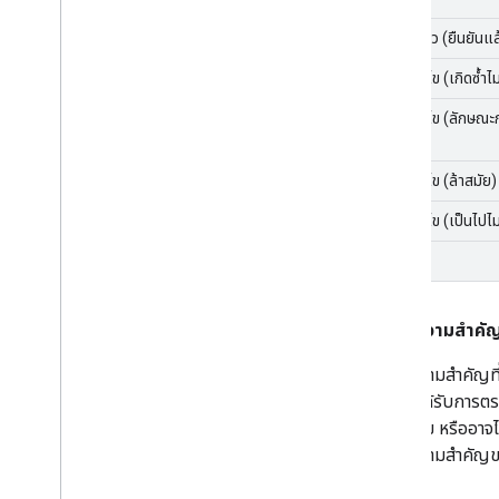
แก้ไขแล้ว (ยืนยันแล
จะไม่แก้ไข (เกิดซ้ำไม
จะไม่แก้ไข (ลักษณะก
ไว้)
จะไม่แก้ไข (ล้าสมัย)
จะไม่แก้ไข (เป็นไปไม่
ทำซ้ำ
ลำดับความสำคั
ลำดับความสำคัญที่ก
P2) จะได้รับการต
การแก้ไข หรืออาจ
ลำดับความสำคัญขอ