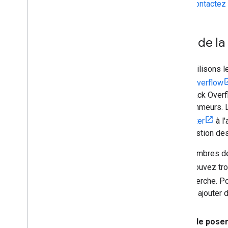
Contactez 
Aide de l
Nous utilisons 
Stack Overflow
iOS. Stack Overf
programmeurs. L
connecter
à l
et la gestion de
Les membres de 
Vous pouvez tro
de recherche. P
pouvez ajouter d
Avant de poser