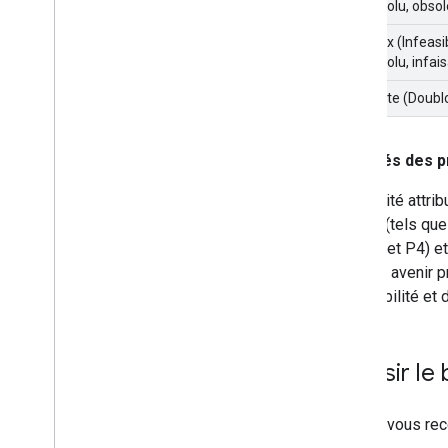
pas résolu, obsol
Won't fix (Infeasi
pas résolu, infai
Duplicate (Doubl
Priorités des 
La priorité attr
élevée (tels que
que P3 et P4) e
dans un avenir p
la faisabilité e
Choisir le
Google vous rec