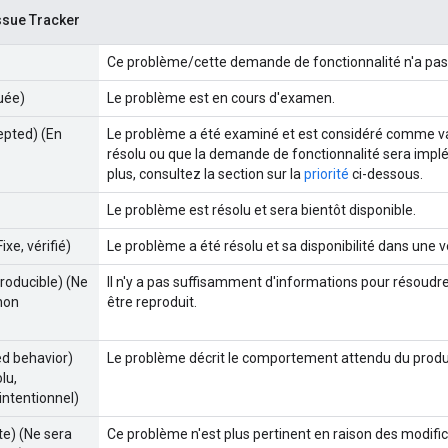
ssue Tracker
Ce problème/cette demande de fonctionnalité n'a pas
uée)
Le problème est en cours d'examen.
epted) (En
Le problème a été examiné et est considéré comme vali
résolu ou que la demande de fonctionnalité sera impl
plus, consultez la section sur la
priorité
ci-dessous.
Le problème est résolu et sera bientôt disponible.
ixe, vérifié)
Le problème a été résolu et sa disponibilité dans une 
producible) (Ne
Il n'y a pas suffisamment d'informations pour résoudr
 non
être reproduit.
ed behavior)
Le problème décrit le comportement attendu du produi
lu,
ntentionnel)
te) (Ne sera
Ce problème n'est plus pertinent en raison des modifi