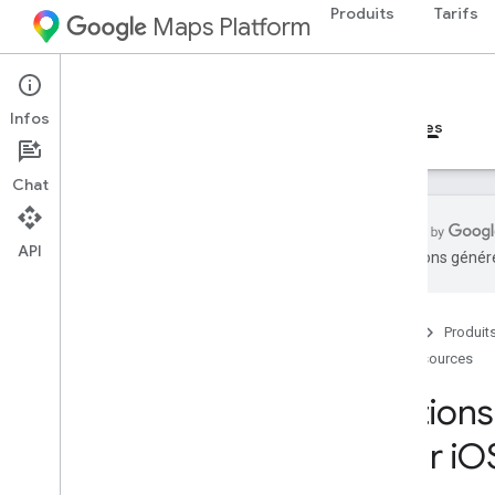
Produits
Tarifs
Maps Platform
iOS
Maps SDK for iOS
Infos
Guides
Référence
Exemples
Ressources
Chat
API
traductions généré
Assistance
Options d'assistance
Accueil
Produit
Questions fréquentes
Ressources
Actualités
Notes de version
Options
Notes de version - Styles de cartes
basés dans le cloud
pour i
O
Facturation et surveillance