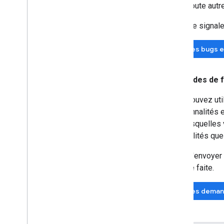
Toute autr
Avant de signale
Voir les bugs 
Demandes de f
Vous pouvez util
fonctionnalités e
pour lesquelles 
possibilités que 
Avant d'envoyer 
déjà été faite.
Voir les dema