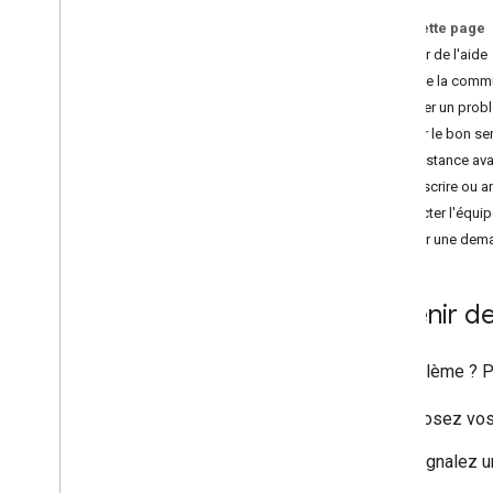
Utilisation et facturation
Sur cette page
Reporting et surveillance
Obtenir de l'aide
Aide de la comm
Règles et conditions d'utilisation
Signaler un prob
Informations sur la confidentialité de
Choisir le bon se
l'App Store d'Apple
Assistance av
Règles et attributions
Souscrire ou a
Conditions d'utilisation
Contacter l'équi
Créer une dem
Obtenir de
Un problème ? Po
Posez vos
Signalez u