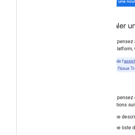
Poser une nou
Signaler u
Si vous pensez a
Maps Platform, v
Les clients de l'
assis
problème dans l'Issue Tr
Bugs
Si vous pensez q
informations sui
Une descri
Une liste d