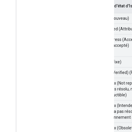
Codes d'état d'I
New (Nouveau)
Assigned (Attrib
In Progress (Acc
cours, accepté)
Fixed (Fixe)
Fixed (Verified) (F
Won't fix (Not re
sera pas résolu,
reproductible)
Won't fix (Intend
(Ne sera pas réso
fonctionnement i
Won't fix (Obsole