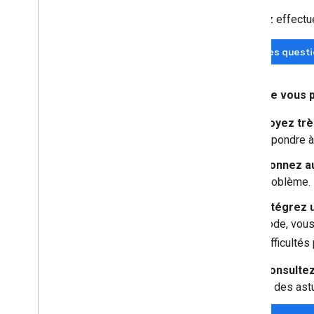
Veuillez effectu
Voir les quest
Lorsque vous p
Soyez très
répondre à 
Donnez au
problème. 
Intégrez u
code, vous
difficulté
Consultez
et des ast