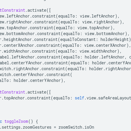
tConstraint
.
activate
([
ew
.
leftAnchor
.
constraint
(
equalTo
:
view
.
leftAnchor
),
ew
.
rightAnchor
.
constraint
(
equalTo
:
view
.
rightAnchor
),
ew
.
topAnchor
.
constraint
(
equalTo
:
view
.
topAnchor
),
ew
.
bottomAnchor
.
constraint
(
equalTo
:
view
.
bottomAnchor
),
r
.
heightAnchor
.
constraint
(
equalToConstant
:
holderHeight
r
.
centerXAnchor
.
constraint
(
equalTo
:
view
.
centerXAnchor
)
r
.
widthAnchor
.
constraint
(
equalTo
:
view
.
widthAnchor
),
abel
.
leftAnchor
.
constraint
(
equalTo
:
holder
.
leftAnchor
,
abel
.
centerYAnchor
.
constraint
(
equalTo
:
holder
.
centerYAn
witch
.
rightAnchor
.
constraint
(
equalTo
:
holder
.
rightAncho
witch
.
centerYAnchor
.
constraint
(
alTo
:
holder
.
centerYAnchor
),
tConstraint
.
activate
([
r
.
topAnchor
.
constraint
(
equalTo
:
self
.
view
.
safeAreaLayou
c
toggleZoom
()
{
.
settings
.
zoomGestures
=
zoomSwitch
.
isOn