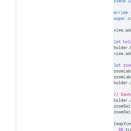
private
l
override
super
.
v
view
.
ad
let
hol
holder
.
view
.
ad
let
zoo
zoomLab
zoomLab
holder
.
// Cont
holder
.
zoomSwi
zoomSwi
[
mapVie
$0
.
tr