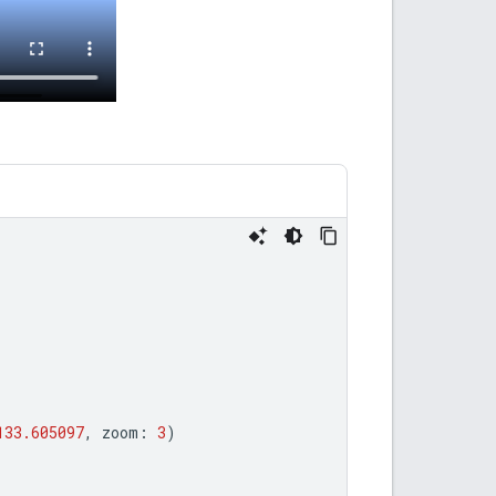
133.605097
,
zoom
:
3
)