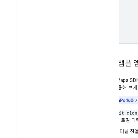
}
}
전체 샘플 
iOS용 Maps S
하고 사용해 보세
중요:
CocoaPods
git clon
를 로컬 디
터미널 창을