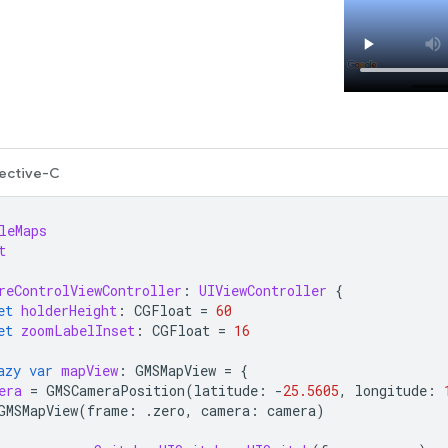
ective-C
leMaps
t
reControlViewController
:
UIViewController
{
et
holderHeight
:
CGFloat
=
60
et
zoomLabelInset
:
CGFloat
=
16
azy
var
mapView
:
GMSMapView
=
{
era
=
GMSCameraPosition
(
latitude
:
-
25.5605
,
longitude
:
GMSMapView
(
frame
:
.
zero
,
camera
:
camera
)