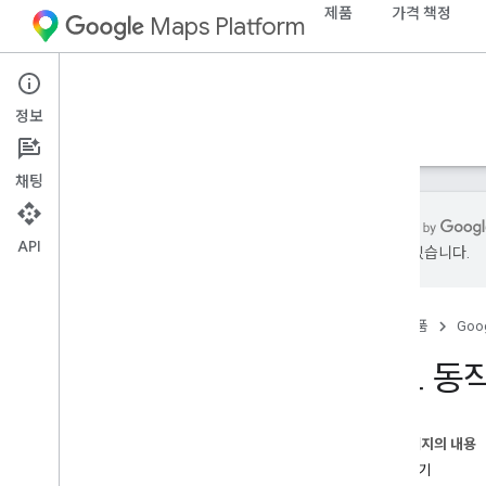
제품
가격 책정
Maps Platform
iOS
Maps SDK for iOS
정보
가이드
참조
샘플
리소스
채팅
API
있을 수 있습니다.
개요
기본 지도 표시하기
홈
제품
Goog
마커에 대한 정보 창 표시
지도에 마커 추가하기
지도 동작
위치 역 지오코딩
지도 동작 사용 설정 및 사용 중지
마커 이벤트 처리
이 페이지의 내용
내 위치 버튼 사용
시작하기