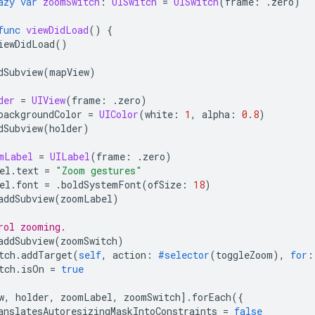
azy
var
zoomSwitch
:
UISwitch
=
UISwitch
(
frame
:
.
zero
)
func
viewDidLoad
()
{
iewDidLoad
()
dSubview
(
mapView
)
der
=
UIView
(
frame
:
.
zero
)
backgroundColor
=
UIColor
(
white
:
1
,
alpha
:
0.8
)
dSubview
(
holder
)
mLabel
=
UILabel
(
frame
:
.
zero
)
el
.
text
=
"Zoom gestures"
el
.
font
=
.
boldSystemFont
(
ofSize
:
18
)
addSubview
(
zoomLabel
)
rol zooming.
addSubview
(
zoomSwitch
)
tch
.
addTarget
(
self
,
action
:
#selector
(
toggleZoom
),
for
:
tch
.
isOn
=
true
w
,
holder
,
zoomLabel
,
zoomSwitch
].
forEach
({
anslatesAutoresizingMaskIntoConstraints
=
false