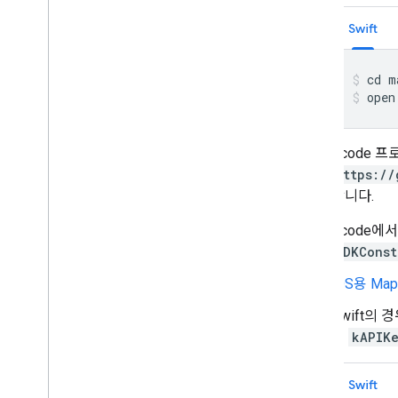
Swift
open
Xcode 
https://
합니다.
Xcode에
SDKConst
iOS용 Ma
Swift의 
는
kAPIK
Swift