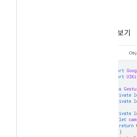
코드 보기
Swift
Obj
import
Goog
import
UIKi
class
Gestu
private
l
private
l
private
l
let
cam
return
}()