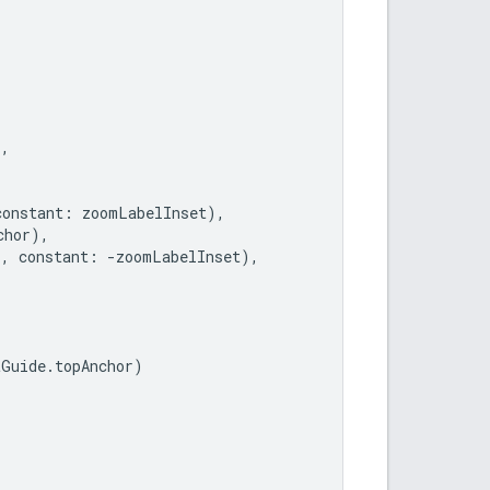
),
,
constant
:
zoomLabelInset
),
chor
),
r
,
constant
:
-
zoomLabelInset
),
tGuide
.
topAnchor
)