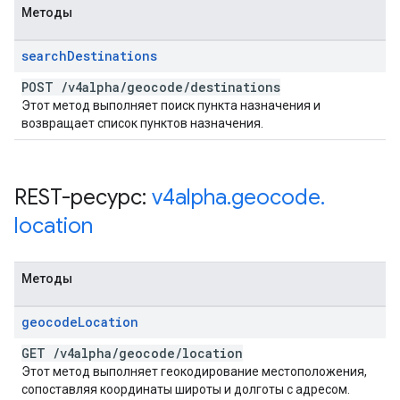
Методы
search
Destinations
POST
/
v4alpha
/
geocode
/
destinations
Этот метод выполняет поиск пункта назначения и
возвращает список пунктов назначения.
REST-ресурс:
v4alpha
.
geocode
.
location
Методы
geocode
Location
GET
/
v4alpha
/
geocode
/
location
Этот метод выполняет геокодирование местоположения,
сопоставляя координаты широты и долготы с адресом.