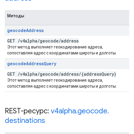
Методы
geocode
Address
GET
/
v4alpha
/
geocode
/
address
Этот метод выполняет геокодирование адреса,
сопоставляя адрес с координатами широты и долготы.
geocode
Address
Query
GET
/
v4alpha
/
geocode
/
address
/
{address
Query}
Этот метод выполняет геокодирование адреса,
сопоставляя адрес с координатами широты и долготы.
REST-ресурс:
v4alpha
.
geocode
.
destinations