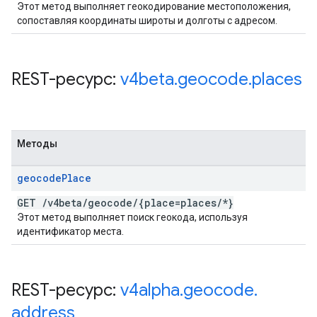
Этот метод выполняет геокодирование местоположения,
сопоставляя координаты широты и долготы с адресом.
REST-ресурс:
v4beta
.
geocode
.
places
Методы
geocode
Place
GET
/
v4beta
/
geocode
/
{place=places
/
*}
Этот метод выполняет поиск геокода, используя
идентификатор места.
REST-ресурс:
v4alpha
.
geocode
.
address