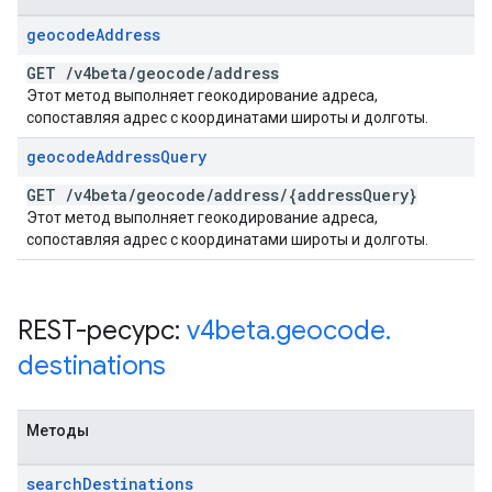
geocode
Address
GET
/
v4beta
/
geocode
/
address
Этот метод выполняет геокодирование адреса,
сопоставляя адрес с координатами широты и долготы.
geocode
Address
Query
GET
/
v4beta
/
geocode
/
address
/
{address
Query}
Этот метод выполняет геокодирование адреса,
сопоставляя адрес с координатами широты и долготы.
REST-ресурс:
v4beta
.
geocode
.
destinations
Методы
search
Destinations