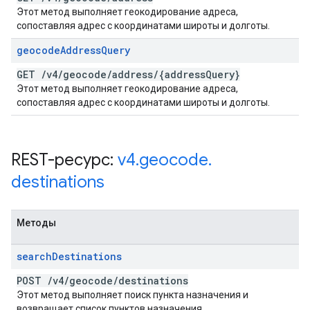
Этот метод выполняет геокодирование адреса,
сопоставляя адрес с координатами широты и долготы.
geocode
Address
Query
GET
/
v4
/
geocode
/
address
/
{address
Query}
Этот метод выполняет геокодирование адреса,
сопоставляя адрес с координатами широты и долготы.
REST-ресурс:
v4
.
geocode
.
destinations
Методы
search
Destinations
POST
/
v4
/
geocode
/
destinations
Этот метод выполняет поиск пункта назначения и
возвращает список пунктов назначения.