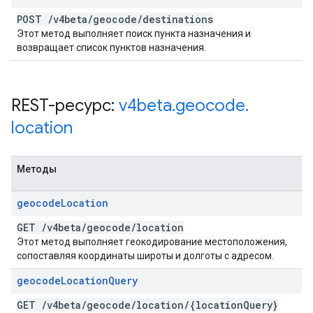
POST
/
v4beta
/
geocode
/
destinations
Этот метод выполняет поиск пункта назначения и
возвращает список пунктов назначения.
REST-ресурс:
v4beta
.
geocode
.
location
Методы
geocode
Location
GET
/
v4beta
/
geocode
/
location
Этот метод выполняет геокодирование местоположения,
сопоставляя координаты широты и долготы с адресом.
geocode
Location
Query
GET
/
v4beta
/
geocode
/
location
/
{location
Query}