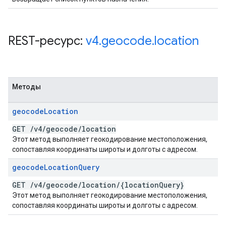
REST-ресурс:
v4
.
geocode
.
location
Методы
geocode
Location
GET
/
v4
/
geocode
/
location
Этот метод выполняет геокодирование местоположения,
сопоставляя координаты широты и долготы с адресом.
geocode
Location
Query
GET
/
v4
/
geocode
/
location
/
{location
Query}
Этот метод выполняет геокодирование местоположения,
сопоставляя координаты широты и долготы с адресом.