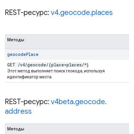
REST-ресурс:
v4
.
geocode
.
places
Методы
geocode
Place
GET
/
v4
/
geocode
/
{place=places
/
*}
Этот метод выполняет поиск геокода, используя
идентификатор места.
REST-ресурс:
v4beta
.
geocode
.
address
Методы