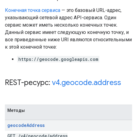
Конечная точка сервиса
— это базовый URL-адрес,
указывающий сетевой адрес API-сервиса. Один
сервис может иметь несколько конечных точек.
Данный сервис имеет следующую конечную точку, и
все приведенные ниже URI являются относительными
к этой конечной точке:
https://geocode.googleapis.com
REST-ресурс:
v4
.
geocode
.
address
Методы
geocode
Address
GET
/
v4
/
geocode
/
address