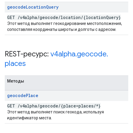
geocode
Location
Query
GET
/
v4alpha
/
geocode
/
location
/
{location
Query}
Этот метод выполняет геокодирование местоположения,
сопоставляя координаты широты и долготы с адресом.
REST-ресурс:
v4alpha
.
geocode
.
places
Методы
geocode
Place
GET
/
v4alpha
/
geocode
/
{place=places
/
*}
Этот метод выполняет поиск геокода, используя
идентификатор места.