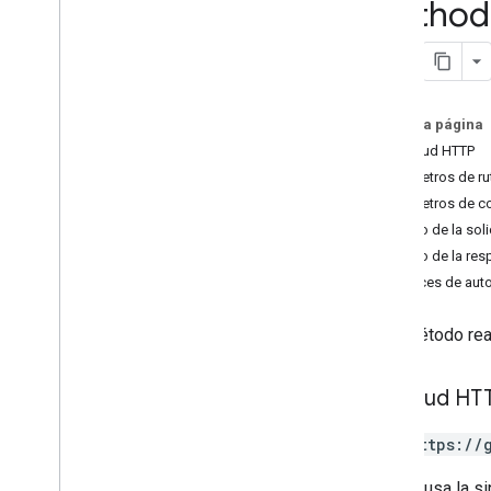
Method
geocode
.
places
Descripción general
geocode
Place
Tipos
Geocode
Address
Request
.
En esta página
Location
Bias
Solicitud HTTP
Geocode
Address
Response
Parámetros de ru
Geocode
Location
Response
Parámetros de c
Geocode
Result
Cuerpo de la soli
Geocode
Result
.
Granularity
Cuerpo de la res
Plus
Code
Alcances de auto
v4alpha
Tipos compartidos
Este método rea
Referencia de RPC
Solicitud HT
GET https://
La URL usa la si