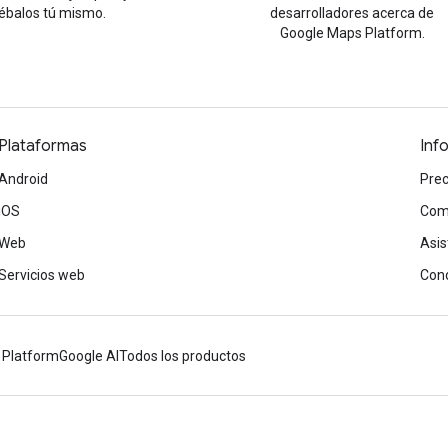
ébalos tú mismo.
desarrolladores acerca de
Google Maps Platform.
Plataformas
Inf
Android
Prec
iOS
Com
Web
Asis
Servicios web
Cond
 Platform
Google AI
Todos los productos