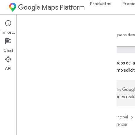
Productos
Preci
Maps Platform
Web Services
Geocoding API
Información
Guías para desarrolladores de la versión 4
Guías para des
Chat
Los métodos de la
API
sobre cómo solici
Referencia de REST
Descripción general
v4
traducciones real
v4beta
Recursos de REST
geocode
.
address
Página principal
geocode
.
destinations
Referencia
geocode
.
location