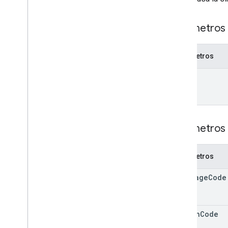
Parámetros 
Parámetros
place
Parámetros 
Parámetros
language
Code
region
Code