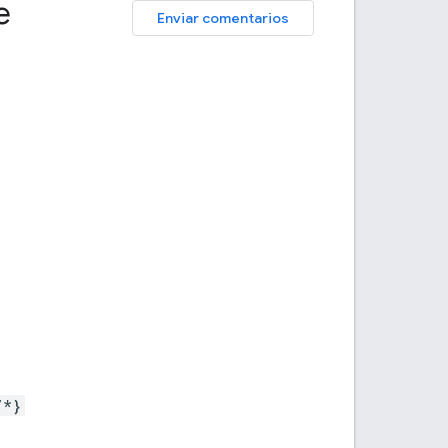
e
Enviar comentarios
/*}