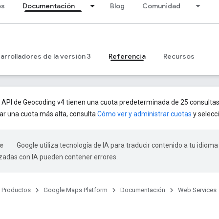
os
Documentación
Blog
Comunidad
arrolladores de la versión 3
Referencia
Recursos
 API de Geocoding v4 tienen una cuota predeterminada de 25 consulta
tar una cuota más alta, consulta
Cómo ver y administrar cuotas
y selecc
Google utiliza tecnología de IA para traducir contenido a tu idioma
izadas con IA pueden contener errores.
Productos
Google Maps Platform
Documentación
Web Services