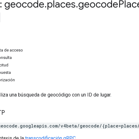
: geocode
.
places
.
geocode
Plac
ta de acceso
onsulta
citud
puesta
rización
liza una búsqueda de geocódigo con un ID de lugar.
TP
geocode.googleapis.com/v4beta/geocode/{place=places
ntaxis de la
transcodificación gRPC
.