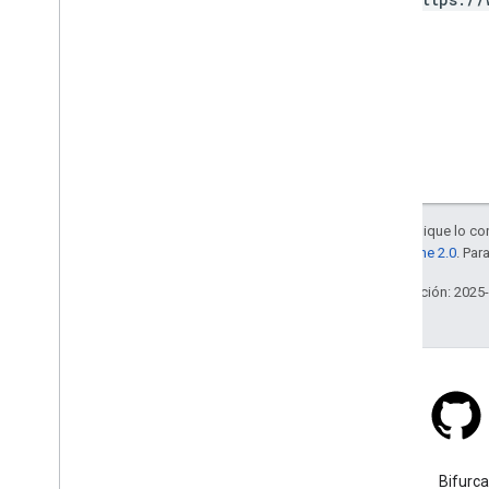
Salvo que se indique lo con
la
licencia Apache 2.0
. Par
Última actualización: 2025
Stack Overflow
Haz una pregunta con la
Bifurca