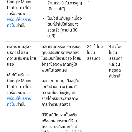
Google Maps
ร้ายแรง (เช่น การสูญ
Platform ที่ทำ
เสียรายได้)
เครื่องหมายว่า
ไม่มีวิธีแก้ปัญหาเบื้อง
พร้อมให้บริการ
ต้นที่นำไปใช้ได้อย่าง
ทั่วไป
เท่านั้น
รวดเร็ว (ภายใน 30
นาที)
ผลกระทบสูง -
ผลิตภัณฑ์หรือบริการของ
24 ชั่วโมง
4 ชั่วโมง
บริการได้รับ
คุณมีประสิทธิภาพลดลง
ในวัน
ในวัน
ความเสียหายร้าย
ในระบบที่ใช้งานจริง โดยมี
ธรรมดา
ธรรมดา
แรง
อัตราข้อผิดพลาดที่ผู้ใช้
และวัน
พบเห็นได้ชัดเจน
หยุดสุด
ใช้ได้กับบริการ
สัปดาห์
Google Maps
ผลกระทบต่อธุรกิจอยู่ใน
Platform ที่ทำ
ระดับปานกลาง (เช่น มี
เครื่องหมายว่า
ความเสี่ยงที่จะสูญเสีย
พร้อมให้บริการ
รายได้หรือประสิทธิภาพ
ทั่วไป
เท่านั้น
การทำงาน ลดลง)
มีวิธีแก้ปัญหาเบื้องต้น
เพื่อลดผลกระทบที่ร้าย
แรงต่อธุรกิจและนำไป