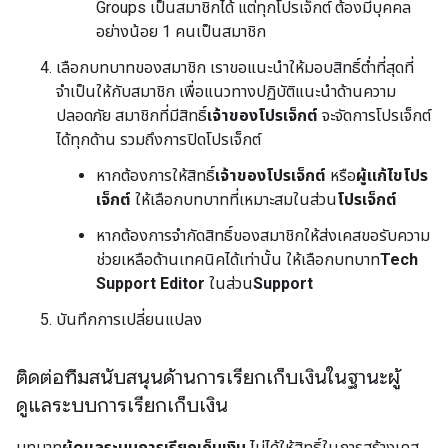
Groups เป็นสมาชิกได้ แต่ทุกโปรเจ็กต์ ต้องมีบุคคล
อย่างน้อย 1 คนเป็นสมาชิก
เลือกบทบาทของสมาชิก เราขอแนะนำให้มอบสิทธิ์ต่ำที่สุดที่
จำเป็นให้กับสมาชิก เพื่อแนวทางปฏิบัติแนะนำด้านความ
ปลอดภัย สมาชิกที่มีสิทธิ์
เจ้าของโปรเจ็กต์
จะจัดการโปรเจ็กต์
ได้ทุกด้าน รวมถึงการปิดโปรเจ็กต์
หากต้องการให้สิทธิ์
เจ้าของโปรเจ็กต์
หรือ
ผู้แก้ไขโปร
เจ็กต์
ให้เลือกบทบาทที่เหมาะสมในส่วน
โปรเจ็กต์
หากต้องการจำกัดสิทธิ์ของสมาชิกให้ส่งเคสขอรับความ
ช่วยเหลือด้านเทคนิคได้เท่านั้น ให้เลือกบทบาท
Tech
Support Editor
ในส่วน
Support
บันทึกการเปลี่ยนแปลง
ติดต่อทีมสนับสนุนด้านการเรียกเก็บเงินในฐานะผู้
ดูแลระบบการเรียกเก็บเงิน
บทบาท
ผู้ดูแลระบบการเรียกเก็บเงิน
ไม่ได้ให้สิทธิ์ในการสร้างเคส