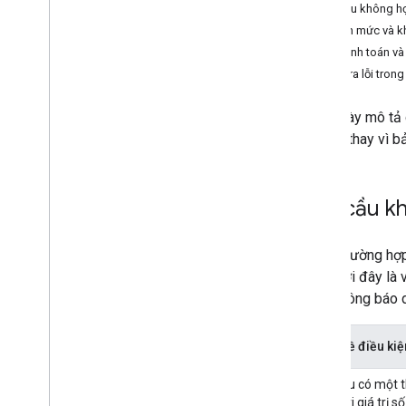
Mức sử dụng và thanh toán
Yêu cầu không hợ
Báo cáo và giám sát
Lỗi hạn mức và k
Lỗi thanh toán và
Chính sách và điều khoản
Kiểm tra lỗi trong
Điều khoản dịch vụ
Trang này mô tả 
báo lỗi thay vì b
Yêu cầu kh
Trong trường hợ
đề. Dưới đây là v
tế và thông báo d
Ví dụ về điều kiệ
Yêu cầu có một t
phạm vi giá trị s