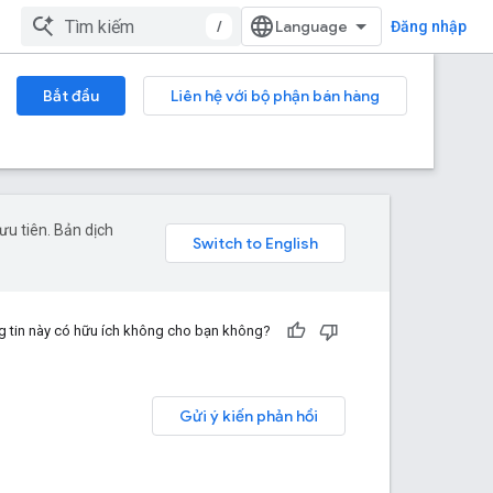
/
Đăng nhập
Bắt đầu
Liên hệ với bộ phận bán hàng
u tiên. Bản dịch
 tin này có hữu ích không cho bạn không?
Gửi ý kiến phản hồi