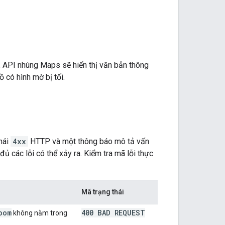
i, API nhúng Maps sẽ hiển thị văn bản thông
ồ có hình mờ bị tối.
hái
4xx
HTTP và một thông báo mô tả vấn
đủ các lỗi có thể xảy ra. Kiểm tra mã lỗi thực
Mã trạng thái
oom
400 BAD REQUEST
không nằm trong