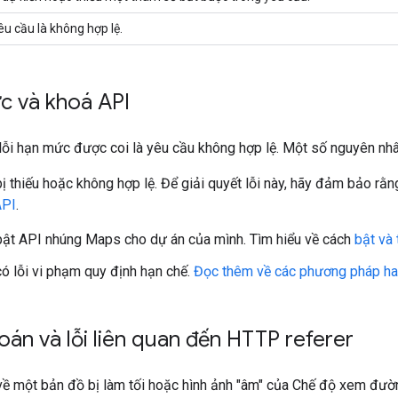
u cầu là không hợp lệ.
c và khoá API
lỗi hạn mức được coi là yêu cầu không hợp lệ. Một số nguyên nhân
ị thiếu hoặc không hợp lệ. Để giải quyết lỗi này, hãy đảm bảo rằ
API
.
ật API nhúng Maps cho dự án của mình. Tìm hiểu về cách
bật và 
ó lỗi vi phạm quy định hạn chế.
Đọc thêm về các phương pháp ha
toán và lỗi liên quan đến HTTP referer
về một bản đồ bị làm tối hoặc hình ảnh "âm" của Chế độ xem đườ