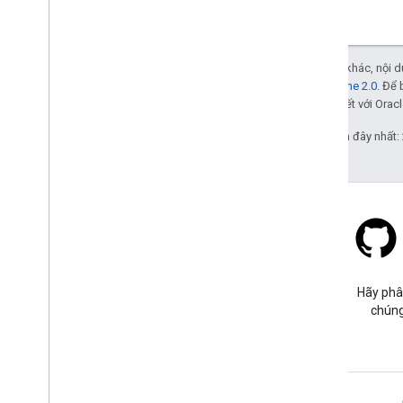
Trừ phi có lưu ý khác, nội
Giấy phép Apache 2.0
. Để 
các đơn vị liên kết với Oracl
Cập nhật lần gần đây nhất:
Stack Overflow
Đặt câu hỏi trong thẻ google-
Hãy phâ
maps.
chúng