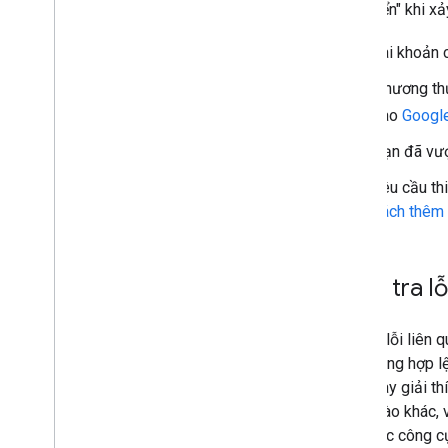
phát triển" khi 
Tài khoản 
Phương thứ
vào
Google
Bạn đã vượ
Yêu cầu th
cách thêm t
Kiểm tra lỗ
Đối với lỗi liên
cầu không hợp l
Phần này giải th
duyệt nào khác, 
sách các công cụ