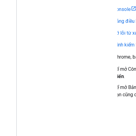
Console
Bảng điều
Gỡ lỗi từ x
Trình kiểm
Trong Chrome, b
Để mở Công
triển
.
Để mở Bảng
Bạn cũng c