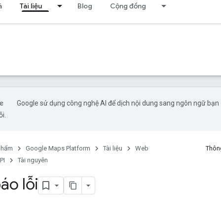
á
Tài liệu
Blog
Cộng đồng
Google sử dụng công nghệ AI để dịch nội dung sang ngôn ngữ bạn ư
ỗi.
phẩm
Google Maps Platform
Tài liệu
Web
Thông
PI
Tài nguyên
áo lỗi