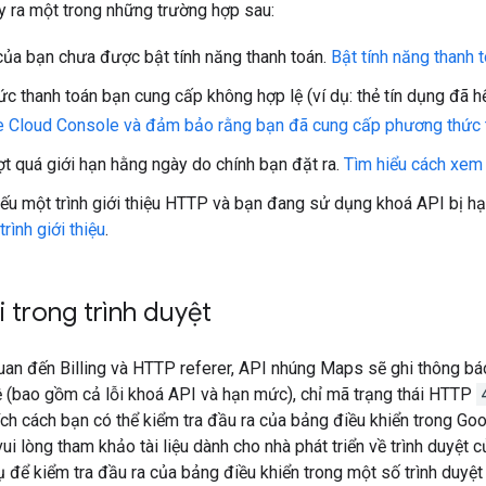
xảy ra một trong những trường hợp sau:
của bạn chưa được bật tính năng thanh toán.
Bật tính năng thanh 
c thanh toán bạn cung cấp không hợp lệ (ví dụ: thẻ tín dụng đã hế
 Cloud Console và đảm bảo rằng bạn đã cung cấp phương thức t
t quá giới hạn hằng ngày do chính bạn đặt ra.
Tìm hiểu cách xem 
iếu một trình giới thiệu HTTP và bạn đang sử dụng khoá API bị hạn 
rình giới thiệu
.
i trong trình duyệt
 quan đến Billing và HTTP referer, API nhúng Maps sẽ ghi thông bá
ệ (bao gồm cả lỗi khoá API và hạn mức), chỉ mã trạng thái HTTP
ích cách bạn có thể kiểm tra đầu ra của bảng điều khiển trong G
vui lòng tham khảo tài liệu dành cho nhà phát triển về trình duyệt
 để kiểm tra đầu ra của bảng điều khiển trong một số trình duyệt