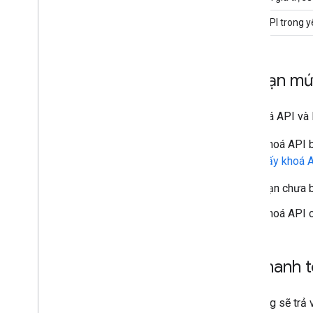
Khoá API trong yê
Lỗi hạn mứ
Lỗi khoá API và 
Khoá API b
Lấy khoá 
Bạn chưa b
Khoá API c
Lỗi thanh 
Hệ thống sẽ trả 