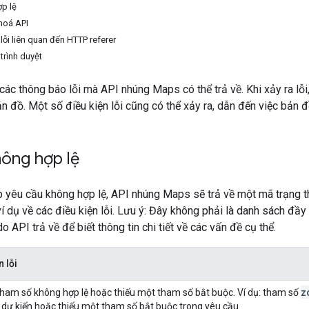
p lệ
hoá API
 lỗi liên quan đến HTTP referer
 trình duyệt
các thông báo lỗi mà API nhúng Maps có thể trả về. Khi xảy ra lỗ
ản đồ. Một số điều kiện lỗi cũng có thể xảy ra, dẫn đến việc bản đ
ông hợp lệ
p yêu cầu không hợp lệ, API nhúng Maps sẽ trả về một mã trạng t
í dụ về các điều kiện lỗi. Lưu ý: Đây không phải là danh sách đầy 
o API trả về để biết thông tin chi tiết về các vấn đề cụ thể.
n lỗi
z
ham số không hợp lệ hoặc thiếu một tham số bắt buộc. Ví dụ: tham số
ố dự kiến hoặc thiếu một tham số bắt buộc trong yêu cầu.