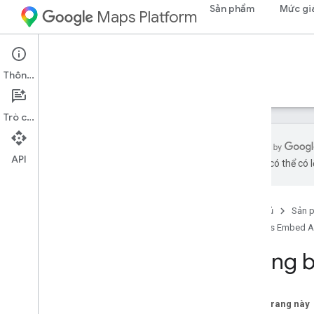
Sản phẩm
Mức gi
Maps Platform
Web
Maps Embed API
Thông tin
Hướng dẫn
Tài nguyên
Trò chuyện
API
bằng AI có thể có l
Hỗ trợ
Các tùy chọn hỗ trợ
Trang chủ
Sản 
Câu hỏi thường gặp về Maps
Maps Embed A
Nắm bắt thông tin
Thông báo lỗi
Thông b
Hỗ trợ trình duyệt
Thanh toán và theo dõi
Trên trang này