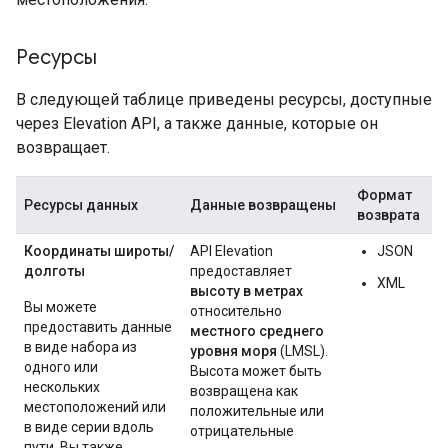
Ресурсы
В следующей таблице приведены ресурсы, доступные
через Elevation API, а также данные, которые он
возвращает.
Формат
Ресурсы данных
Данные возвращены
возврата
Координаты широты/
API Elevation
JSON
долготы
предоставляет
XML
высоту в метрах
Вы можете
относительно
предоставить данные
местного среднего
в виде набора из
уровня моря
(LMSL).
одного или
Высота может быть
нескольких
возвращена как
местоположений или
положительные или
в виде серии вдоль
отрицательные
пути. Вы также