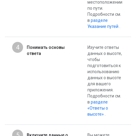
местоположении
по пути.
Подробности
см.
в
разделе
Указание путей
.
4
Понимать основы
Изучите ответы
ответа
данных о высоте,
чтобы
подготовиться к
использованию
данных о высоте
для вашего
приложения.
Подробности см.
в
разделе
«Ответы о
высоте»
.
5
Включите данные о
Вы можете