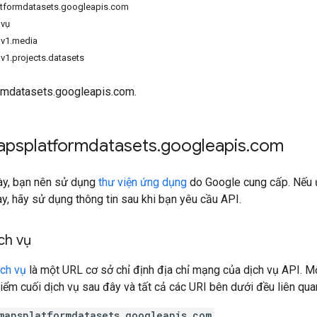
atformdatasets.googleapis.com
 vụ
 v1.media
 v1.projects.datasets
rmdatasets.googleapis.com.
mapsplatformdatasets
.
googleapis
.
com
này, bạn nên sử dụng
thư viện ứng dụng
do Google cung cấp. Nếu 
ày, hãy sử dụng thông tin sau khi bạn yêu cầu API.
ch vụ
ịch vụ
là một URL cơ sở chỉ định địa chỉ mạng của dịch vụ API. Mộ
iểm cuối dịch vụ sau đây và tất cả các URI bên dưới đều liên qua
mapsplatformdatasets.googleapis.com