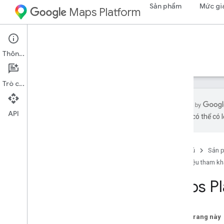
Sản phẩm
Mức gi
Maps Platform
Maps Datasets API
Thông tin
Hướng dẫn
Tài liệu tham khảo
Hỗ trợ
Trò chuyện
API
bằng AI có thể có l
Tài liệu tham khảo về REST
Tổng quan
Trang chủ
Sản 
v1
Tài liệu tham k
Tham chiếu RPC
Maps Pl
Trên trang này