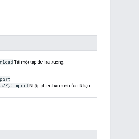
nload
Tải một tập dữ liệu xuống.
port
ts
/
*}:import
Nhập phiên bản mới của dữ liệu