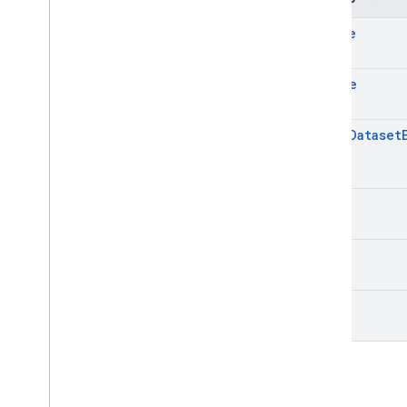
create
delete
fetch
Dataset
get
list
patch