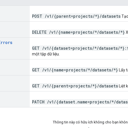
POST
/
v1
/
{parent=projects
/
*}
/
datasets
Tạo 
DELETE
/
v1
/
{name=projects
/
*
/
datasets
/
*}
X
Errors
GET
/
v1
/
{dataset=projects
/
*
/
datasets
/
*}:
một tập dữ liệu.
GET
/
v1
/
{name=projects
/
*
/
datasets
/
*}
Lấy t
GET
/
v1
/
{parent=projects
/
*}
/
datasets
Liệt 
PATCH
/
v1
/
{dataset
.
name=projects
/
*
/
datas
Thông tin này có hữu ích không cho bạn khô