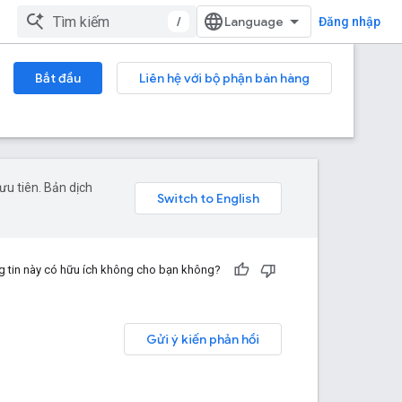
/
Đăng nhập
Bắt đầu
Liên hệ với bộ phận bán hàng
u tiên. Bản dịch
 tin này có hữu ích không cho bạn không?
Gửi ý kiến phản hồi