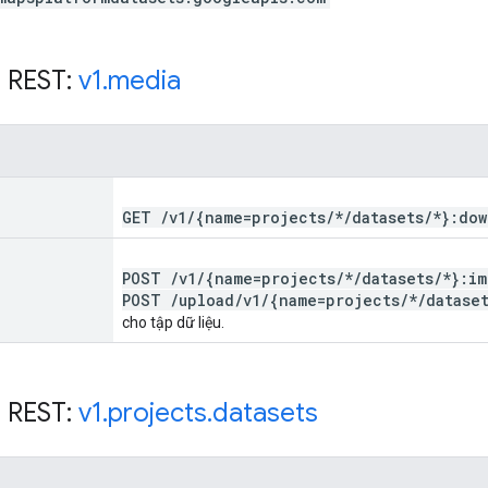
n REST:
v1
.
media
GET
/
v1
/
{name=projects
/
*
/
datasets
/
*}:dow
POST
/
v1
/
{name=projects
/
*
/
datasets
/
*}:im
POST
/
upload
/
v1
/
{name=projects
/
*
/
datase
cho tập dữ liệu.
n REST:
v1
.
projects
.
datasets