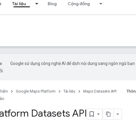
á
Tài liệu
Blog
Cộng đồng
Google sử dụng công nghệ AI để dịch nội dung sang ngôn ngữ bạn ư
ỗi.
phẩm
Google Maps Platform
Tài liệu
Maps Datasets API
Thông
hảo
atform Datasets API