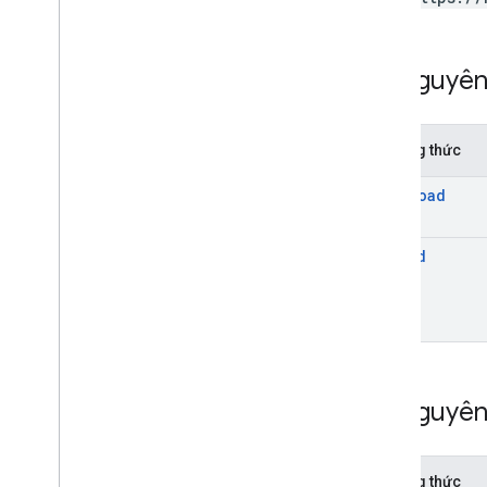
Tài nguyê
Phương thức
download
upload
Tài nguyê
Phương thức