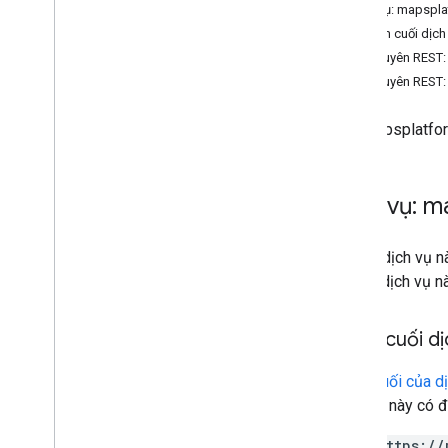
Dịch vụ: mapspl
Điểm cuối dịch
Tài nguyên REST:
Tài nguyên REST:
API mapsplatfo
Dịch vụ: 
Để gọi dịch vụ 
để gọi dịch vụ n
Điểm cuối dị
Điểm cuối của d
Dịch vụ này có đ
https://