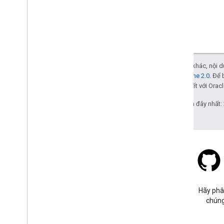
Trừ phi có lưu ý khác, nội
Giấy phép Apache 2.0
. Để 
các đơn vị liên kết với Oracl
Cập nhật lần gần đây nhất:
Stack Overflow
Đặt câu hỏi trong thẻ google-
Hãy phâ
maps.
chúng