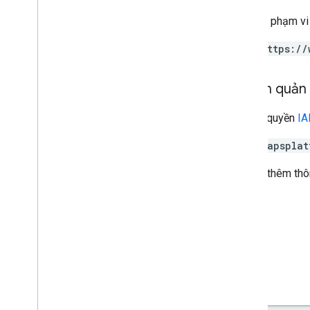
Yêu cầu phạm vi
https://
Quyền quản l
Cần có quyền
I
mapsplat
Để biết thêm thô