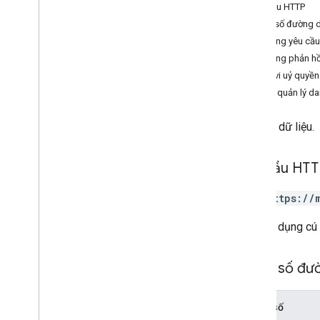
delete
Yêu cầu HTTP
fetch
Dataset
Errors
Tham số đường 
get
Nội dung yêu cầu
danh sách
Nội dung phản hồ
patch
Phạm vi uỷ quyền
Tham chiếu RPC
Quyền quản lý da
Lấy tập dữ liệu.
Yêu cầu HT
GET https://
URL sử dụng cú
Tham số đư
Tham số