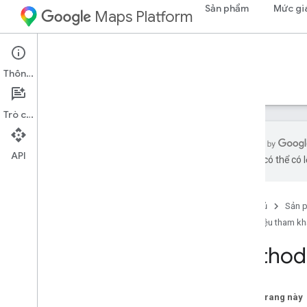
Sản phẩm
Mức gi
Maps Platform
Maps Datasets API
Thông tin
Hướng dẫn
Tài liệu tham khảo
Hỗ trợ
Trò chuyện
API
bằng AI có thể có l
Tài liệu tham khảo về REST
Tổng quan
Trang chủ
Sản 
v1
Tài liệu tham k
Tài nguyên REST
nội dung đa phương tiện
Method:
project
.
datasets
Tổng quan
create
Trên trang này