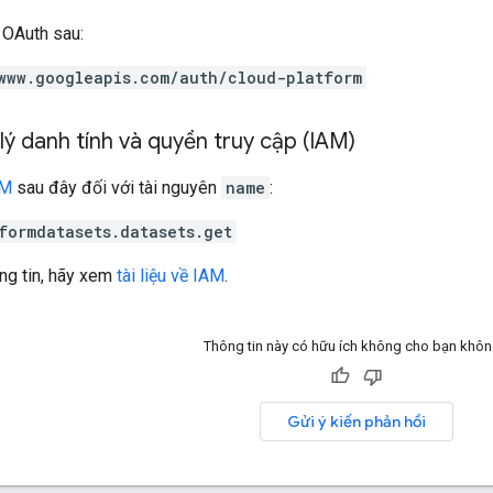
 OAuth sau:
www.googleapis.com/auth/cloud-platform
ý danh tính và quyền truy cập (IAM)
AM
sau đây đối với tài nguyên
name
:
formdatasets.datasets.get
ng tin, hãy xem
tài liệu về IAM
.
Thông tin này có hữu ích không cho bạn khô
Gửi ý kiến phản hồi