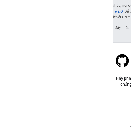
Trừ phi có lưu ý khác, nội
Giấy phép Apache 2.0
. Để 
các đơn vị liên kết với Oracl
Cập nhật lần gần đây nhất:
Stack Overflow
Đặt câu hỏi trong thẻ google-
Hãy phâ
maps.
chúng
Tìm hiểu thêm
Câu hỏi thường gặp