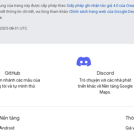
 dung của trang này được cấp phép theo
Giấy phép ghi nhận tác giả 4.0 của Cr
biết thông tin chi tiết, vui lòng tham khảo
Chính sách trang web của Google De
e.
 2025-08-31 UTC.
GitHub
Discord
n nhánh các mẫu của
Trò chuyện với các nhà phát
 tôi và tự mình thử.
triển khác về Nền tảng Google
Maps.
Nền tảng
Thô
Android
Giá 