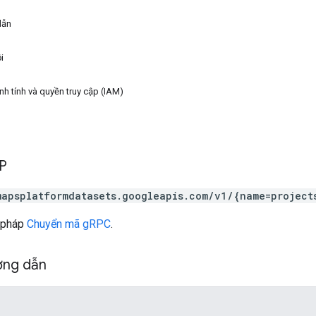
dẫn
i
nh tính và quyền truy cập (IAM)
TP
mapsplatformdatasets.googleapis.com/v1/{name=project
 pháp
Chuyển mã gRPC
.
ờng dẫn