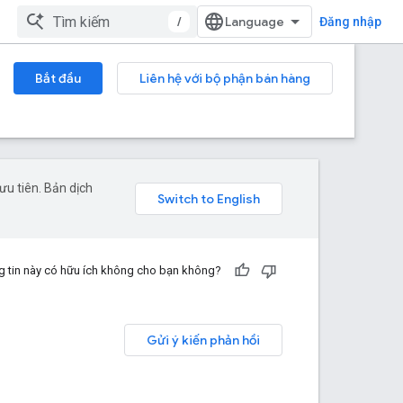
/
Đăng nhập
Bắt đầu
Liên hệ với bộ phận bán hàng
u tiên. Bản dịch
 tin này có hữu ích không cho bạn không?
Gửi ý kiến phản hồi