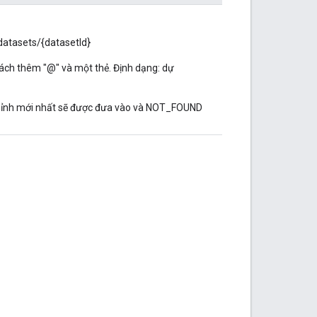
/datasets/{datasetId}
cách thêm "@" và một thẻ. Định dạng: dự
chỉnh mới nhất sẽ được đưa vào và NOT_FOUND