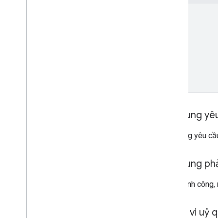
name
Nội dung yê
Nội dung yêu cầu
Nội dung ph
Nếu thành công,
Phạm vi uỷ 