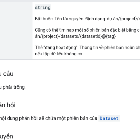
string
Bắt buộc. Tên tài nguyên. Định dạng: dự án/{project}
Cũng có thể tìm nạp một số phiên bản đặc biệt bằng 
án/{project}/datasets/{datasetId}@{tag}
Thẻ "đang hoạt động": Thông tin về phiên bản hoàn 
nếu tập dữ liệu không có.
u cầu
 phải trống.
ản hồi
 nội dung phản hồi sẽ chứa một phiên bản của
Dataset
.
quyền