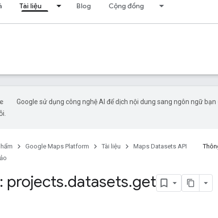
á
Tài liệu
Blog
Cộng đồng
Google sử dụng công nghệ AI để dịch nội dung sang ngôn ngữ bạn ư
ỗi.
phẩm
Google Maps Platform
Tài liệu
Maps Datasets API
Thông
hảo
 projects
.
datasets
.
get