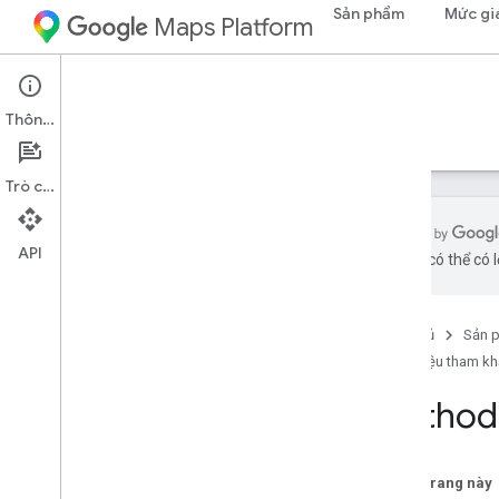
Sản phẩm
Mức gi
Maps Platform
Maps Datasets API
Thông tin
Hướng dẫn
Tài liệu tham khảo
Hỗ trợ
Trò chuyện
API
bằng AI có thể có l
Tài liệu tham khảo về REST
Tổng quan
Trang chủ
Sản 
v1
Tài liệu tham k
Tài nguyên REST
nội dung đa phương tiện
Method
Tổng quan
tải xuống
tải lên
Trên trang này