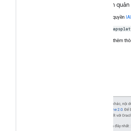
Quyền quản l
Cần có quyền
I
mapsplat
Để biết thêm thô
Trừ phi có lưu ý khác, nội
Giấy phép Apache 2.0
. Để 
các đơn vị liên kết với Oracl
Cập nhật lần gần đây nhất: