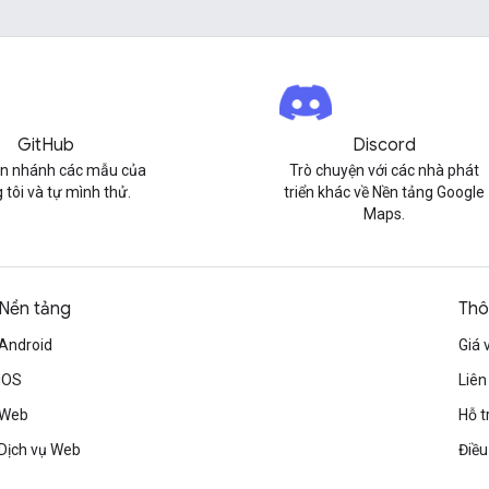
GitHub
Discord
n nhánh các mẫu của
Trò chuyện với các nhà phát
 tôi và tự mình thử.
triển khác về Nền tảng Google
Maps.
Nền tảng
Thô
Android
Giá 
iOS
Liên
Web
Hỗ t
Dịch vụ Web
Điều