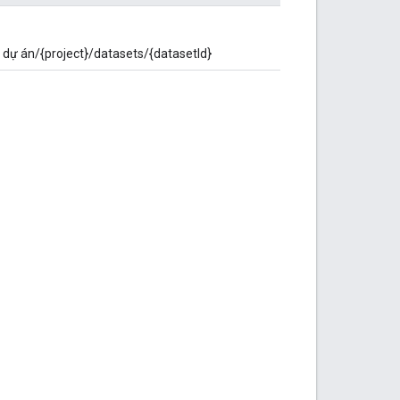
: dự án/{project}/datasets/{datasetId}