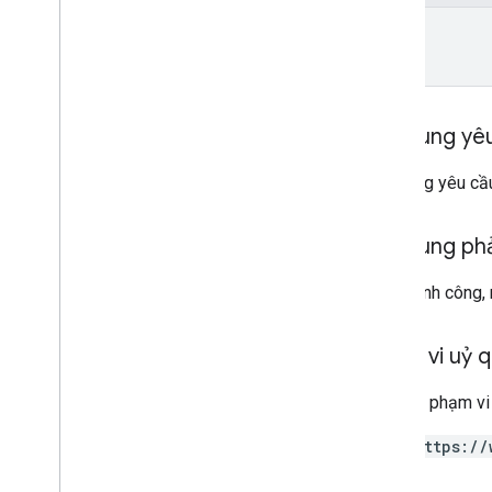
name
Nội dung yê
Nội dung yêu cầu
Nội dung ph
Nếu thành công, 
Phạm vi uỷ 
Yêu cầu phạm vi
https://