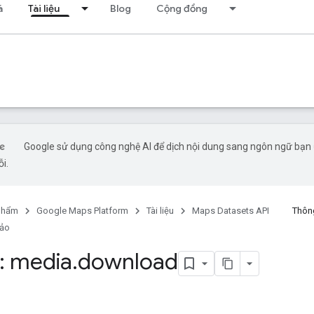
á
Tài liệu
Blog
Cộng đồng
Google sử dụng công nghệ AI để dịch nội dung sang ngôn ngữ bạn ư
ỗi.
phẩm
Google Maps Platform
Tài liệu
Maps Datasets API
Thông
hảo
: media
.
download