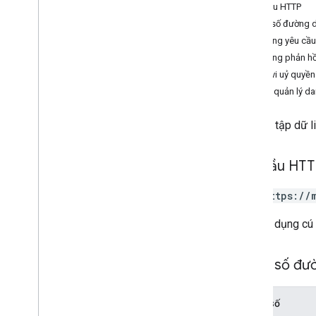
project
.
datasets
Yêu cầu HTTP
Tham chiếu RPC
Tham số đường 
Nội dung yêu cầu
Nội dung phản hồ
Phạm vi uỷ quyền
Quyền quản lý da
Tải một tập dữ l
Yêu cầu HT
GET https://
URL sử dụng cú
Tham số đư
Tham số