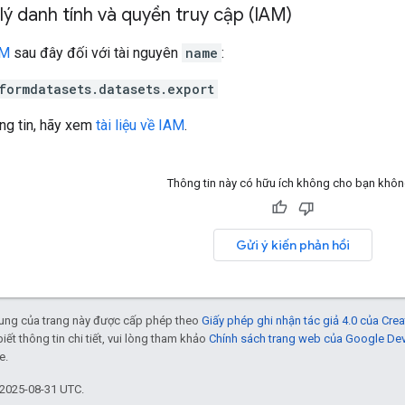
ý danh tính và quyền truy cập (IAM)
AM
sau đây đối với tài nguyên
name
:
formdatasets.datasets.export
ng tin, hãy xem
tài liệu về IAM
.
Thông tin này có hữu ích không cho bạn khô
Gửi ý kiến phản hồi
 dung của trang này được cấp phép theo
Giấy phép ghi nhận tác giả 4.0 của Cr
biết thông tin chi tiết, vui lòng tham khảo
Chính sách trang web của Google De
e.
 2025-08-31 UTC.