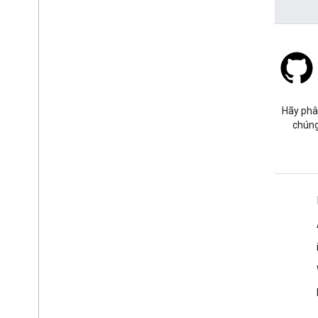
Stack Overflow
Đặt câu hỏi trong thẻ google-
Hãy phâ
maps.
chúng
Tìm hiểu thêm
Câu hỏi thường gặp
Trình khám phá các chức năng
Các phương pháp hay nhất về bảo mật API
Tối ưu hoá mức sử dụng dịch vụ web