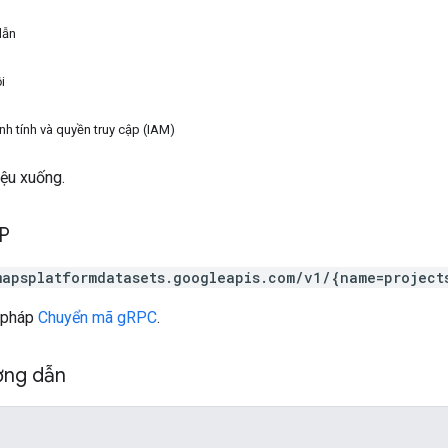
dẫn
i
nh tính và quyền truy cập (IAM)
iệu xuống.
TP
mapsplatformdatasets.googleapis.com/v1/{name=project
 pháp
Chuyển mã gRPC
.
ờng dẫn