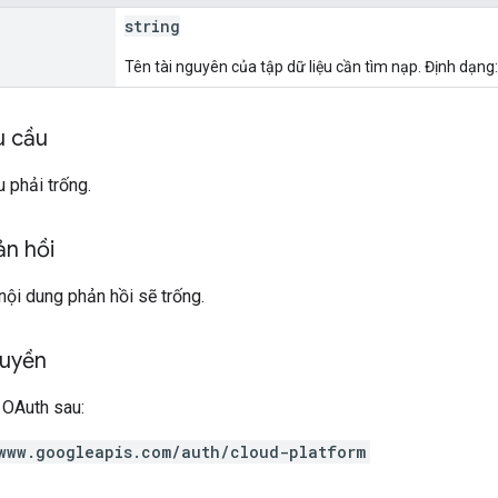
string
Tên tài nguyên của tập dữ liệu cần tìm nạp. Định dạng
u cầu
 phải trống.
ản hồi
nội dung phản hồi sẽ trống.
quyền
 OAuth sau:
www.googleapis.com/auth/cloud-platform