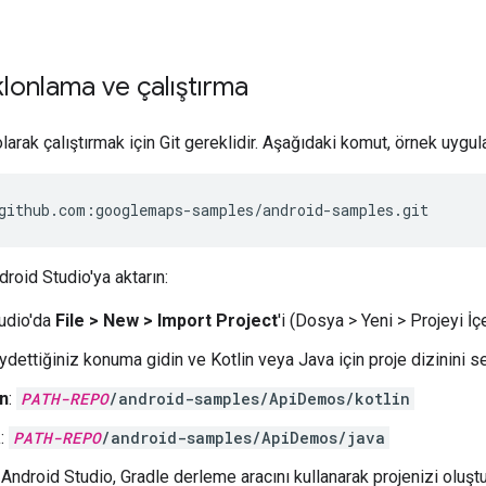
klonlama ve çalıştırma
olarak çalıştırmak için Git gereklidir. Aşağıdaki komut, örnek uyg
github.com:googlemaps-samples/android-samples.git
roid Studio'ya aktarın:
udio'da
File > New > Import Project
'i (Dosya > Yeni > Projeyi İç
dettiğiniz konuma gidin ve Kotlin veya Java için proje dizinini se
in
:
PATH-REPO
/android-samples/ApiDemos/kotlin
a
:
PATH-REPO
/android-samples/ApiDemos/java
. Android Studio, Gradle derleme aracını kullanarak projenizi oluştu