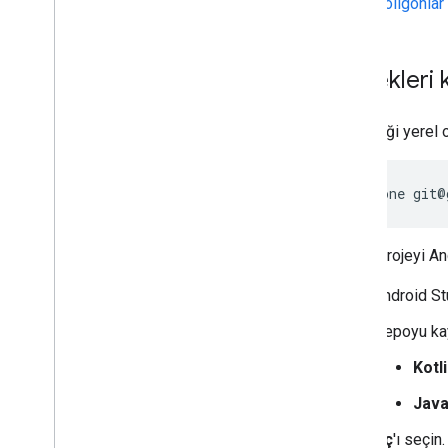
Poligonlar
Örnekleri 
Bu örneği yerel 
git clone git@
Örnek projeyi And
Android St
Depoyu kay
Kotl
Jav
Aç
'ı seçin