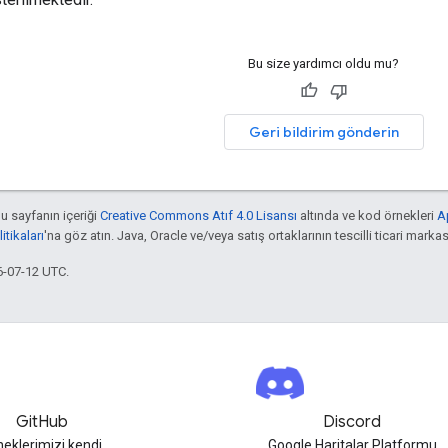
Bu size yardımcı oldu mu?
Geri bildirim gönderin
bu sayfanın içeriği
Creative Commons Atıf 4.0 Lisansı
altında ve kod örnekleri
A
tikaları
'na göz atın. Java, Oracle ve/veya satış ortaklarının tescilli ticari markas
6-07-12 UTC.
GitHub
Discord
neklerimizi kendi
Google Haritalar Platformu