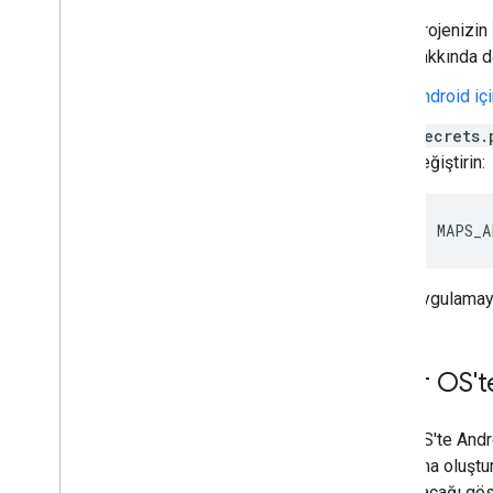
Projenizin
hakkında da
Android içi
secrets.
değiştirin:
MAPS_A
Uygulamayı 
Wear OS'te
Wear OS'te Andro
uygulama oluştur
ayarlanacağı gös