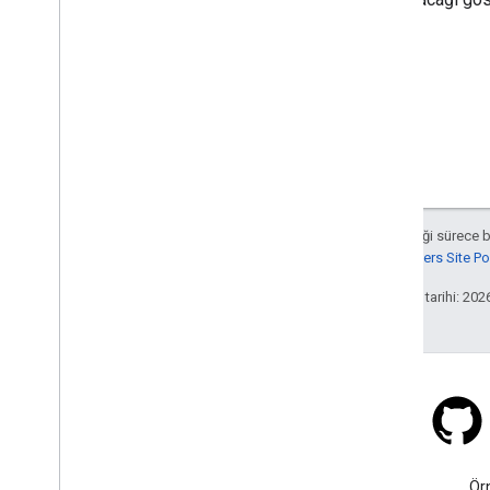
Aksi belirtilmediği sürece 
Google Developers Site Poli
Son güncelleme tarihi: 202
Stack Overflow
google-maps etiketi altında
Ör