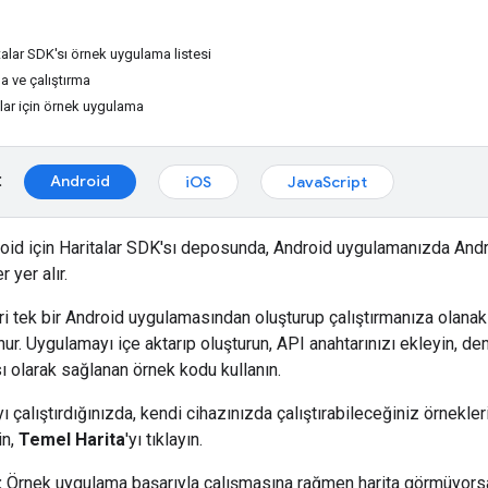
talar SDK'sı örnek uygulama listesi
a ve çalıştırma
lar için örnek uygulama
:
Android
iOS
JavaScript
roid için Haritalar SDK'sı deposunda, Android uygulamanızda Androi
 yer alır.
i tek bir Android uygulamasından oluşturup çalıştırmanıza olanak
ur. Uygulamayı içe aktarıp oluşturun, API anahtarınızı ekleyin, d
ı olarak sağlanan örnek kodu kullanın.
çalıştırdığınızda, kendi cihazınızda çalıştırabileceğiniz örnekleri
in,
Temel Harita
'yı tıklayın.
:
Örnek uygulama başarıyla çalışmasına rağmen harita görmüyor