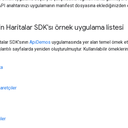
 API anahtarınızı uygulamanın manifest dosyasına eklediğinizden 
in Haritalar SDK'sı örnek uygulama listesi
italar SDK'sının
ApiDemos
uygulamasında yer alan temel örnek etki
lantılı sayfalarda yeniden oluşturulmuştur. Kullanılabilir örneklerin
ta
aretçiler
ler