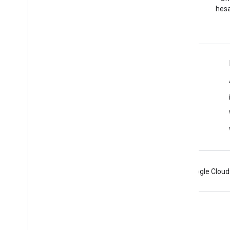
soru sorun.
hesa
Daha Fazla Bilgi
SSS
Özellik Gezgini
Android için Yerler SDK'sı
Android
Chrome
Firebase
Google Cloud
Şartlar
Gizlilik
Manage cookies