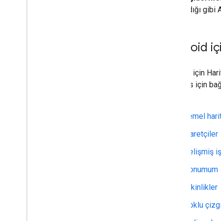
açıklandığı gibi
Android iç
Android için Har
referans için bağ
bakın.
Temel hari
İşaretçiler
Gelişmiş iş
Konumum
Etkinlikler
Çoklu çizgi