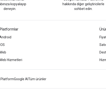
bınıza kopyalayıp
hakkında diğer geliştiricilerle
deneyin.
sohbet edin.
Platformlar
Ürün
Android
Fiya
iOS
Satı
Web
Des
Web Hizmetleri
Hizm
 Platform
Google AI
Tüm ürünler