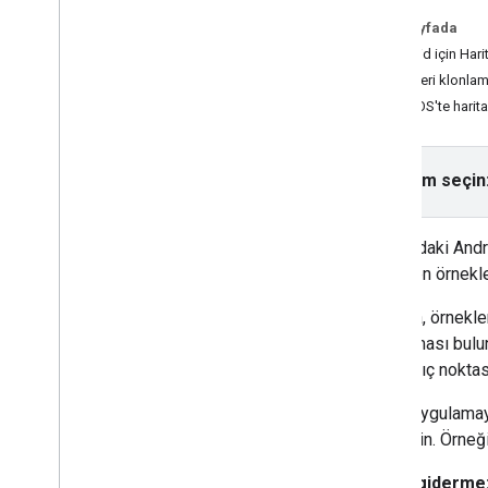
Poligonlar
Bu sayfada
Android için Hari
Codelab'ler ve Eğiticiler
Örnekleri klonlam
Android uygulamanıza harita ekleme
(Compose ile Kotlin)
Wear OS'te harita
Android uygulamanıza (Views ile Kotlin)
harita ekleme
İşaretçisi olan harita
Platform seçin
Rotaları ve bölgeleri temsil eden çoklu
çizgiler ve poligonlar
Geçerli Yeri Seçin
GitHub
'daki And
Android'de AR'de yakındaki yerleri
gösteren örnekler
göster (Kotlin)
Depoda, örnekler
uygulaması bulun
başlangıç noktas
Örnek uygulamayı 
belirleyin. Örneğ
Sorun giderme