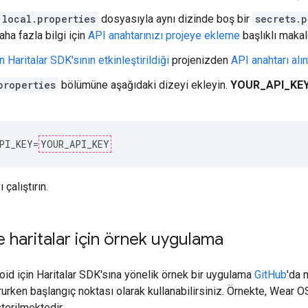
local.properties
dosyasıyla aynı dizinde boş bir
secrets.p
ha fazla bilgi için
API anahtarınızı projeye ekleme
başlıklı makal
n Haritalar SDK'sının etkinleştirildiği
projenizden
API anahtarı alın
properties
bölümüne aşağıdaki dizeyi ekleyin.
YOUR_API_KE
PI_KEY=
YOUR_API_KEY
çalıştırın.
 haritalar için örnek uygulama
id için Haritalar SDK'sına yönelik örnek bir uygulama
GitHub
'da 
urken başlangıç noktası olarak kullanabilirsiniz. Örnekte, Wear OS
terilmektedir.