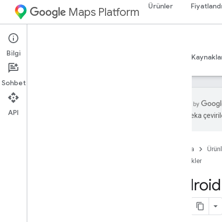
Ürünler
Fiyatland
Maps Platform
Android
Maps SDK for Android
Bilgi
Rehberler
Başvuru Kaynakları
Örnekler
Kaynakla
Sohbet
API
Yapay zeka çevirile
Örnekler
Genel bakış
Ana Sayfa
Ürünl
Temel Harita
Örnekler
İşaretçiler
Gelişmiş İşaretçiler
Android 
Konumum
Etkinlikler
Çoklu çizgiler