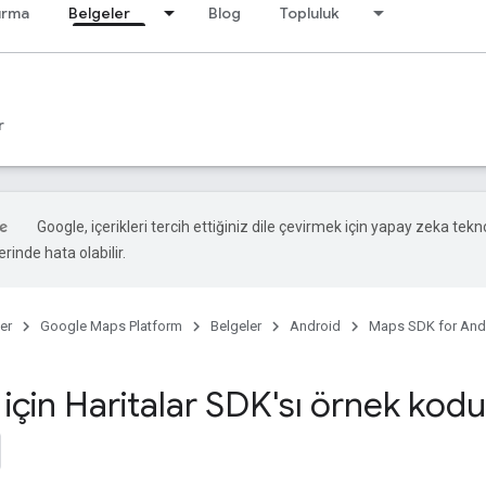
ırma
Belgeler
Blog
Topluluk
r
Google, içerikleri tercih ettiğiniz dile çevirmek için yapay zeka teknol
rinde hata olabilir.
er
Google Maps Platform
Belgeler
Android
Maps SDK for And
için Haritalar SDK'sı örnek kodu