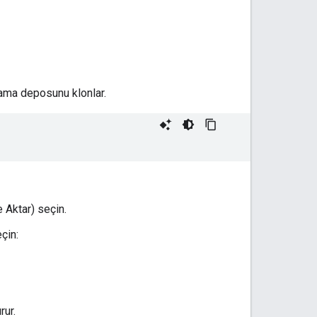
ulama deposunu klonlar.
e Aktar) seçin.
çin:
rur.