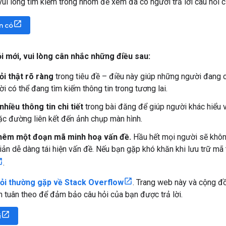
vui lòng tìm kiếm trong nhóm để xem đã có người trả lời câu hỏi 
n có
i mới
,
vui lòng cân nhắc những điều sau:
ỏi thật rõ ràng
trong tiêu đề – điều này giúp những người đang c
i có thể đang tìm kiếm thông tin trong tương lai.
hiều thông tin chi tiết
trong bài đăng để giúp người khác hiểu 
ặc đường liên kết đến ảnh chụp màn hình.
thêm một đoạn mã minh hoạ vấn đề.
Hầu hết mọi người sẽ khôn
ản dễ dàng tái hiện vấn đề. Nếu bạn gặp khó khăn khi lưu trữ mã
.
ỏi thường gặp về Stack Overflow
. Trang web này và cộng đ
 tuân theo để đảm bảo câu hỏi của bạn được trả lời.
i