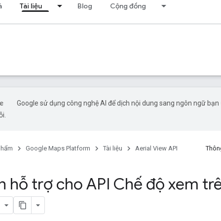
á
Tài liệu
Blog
Cộng đồng
Google sử dụng công nghệ AI để dịch nội dung sang ngôn ngữ bạn ư
ỗi.
phẩm
Google Maps Platform
Tài liệu
Aerial View API
Thông
n hỗ trợ cho API Chế độ xem tr