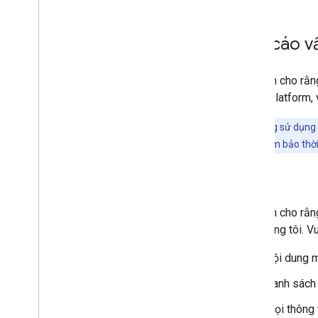
Báo cáo vấ
Nếu bạn cho rằng
Maps Platform, v
Khách hàng sử dụng
Điều này sẽ đảm bảo thời
Lỗi
Nếu bạn cho rằng
của chúng tôi. V
Nội dung m
Danh sách 
Mọi thông 