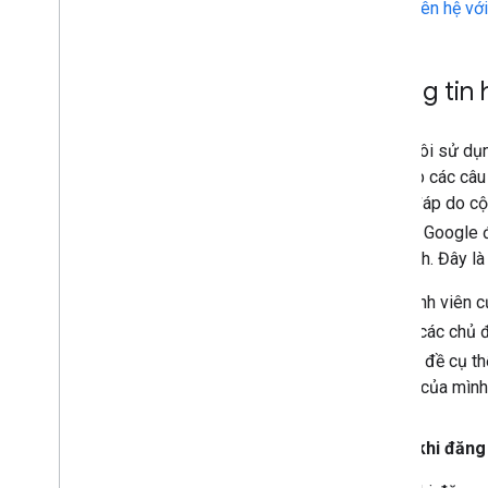
Liên hệ vớ
Thông tin 
Chúng tôi sử dụn
giải đáp các câu
hỏi và đáp do cộ
phải do Google 
của mình. Đây là
Các thành viên 
thể tìm các chủ
các chủ đề cụ t
câu hỏi của mình
Trước khi đăng