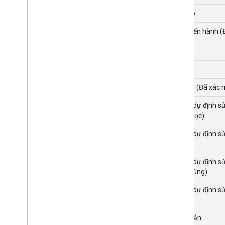
Ðã giao
Đang tiến hành (
Cố định
Cố định (Đã xác 
Không dự định sử
hiện được)
Không dự định sử
kiến)
Không dự định s
được dùng)
Không dự định s
thi)
Nhân bản