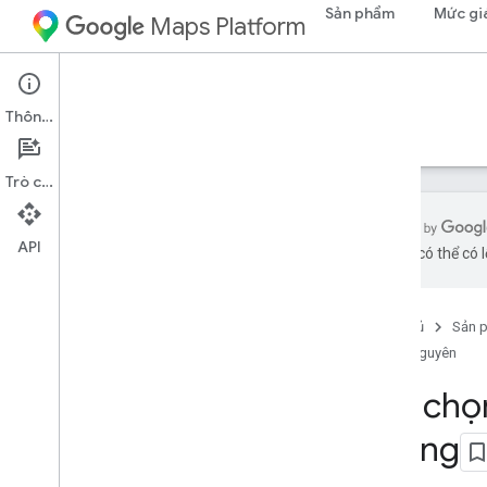
Sản phẩm
Mức gi
Maps Platform
Aerial View API
Thông tin
Hướng dẫn
Tài liệu tham khảo
Tài nguyên
Trò chuyện
API
bằng AI có thể có l
Hỗ trợ
Các tùy chọn hỗ trợ
Trang chủ
Sản 
Câu hỏi thường gặp về Maps
Tài nguyên
Câu hỏi thường gặp về Chế độ xem từ
trên không
Tuỳ chọ
Ghi chú phát hành
Nắm bắt thông tin
không
Thanh toán và theo dõi