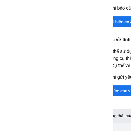
Trước khi báo cá
Tìm lỗi hiện có
Yêu cầu về tín
Bạn có thể sử dụ
chức năng cụ thể
chi tiết cụ thể 
Trước khi gửi yê
Tìm kiếm các y
Mã trạng thái củ
Mới