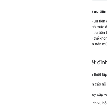
Mức độ ưu tiên
Mức độ ưu tiên đ
vấn đề có mức độ
mức độ ưu tiên t
hoặc có thể khôn
gian dựa trên mứ
Quyết định
Bạn nên thiết lập
Cách tìm cấp hỗ
Truy cập 
Dịch vụ hỗ 