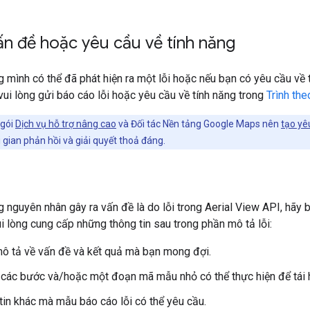
n đề hoặc yêu cầu về tính năng
 mình có thể đã phát hiện ra một lỗi hoặc nếu bạn có yêu cầu về
ui lòng gửi báo cáo lỗi hoặc yêu cầu về tính năng trong
Trình the
 gói
Dịch vụ hỗ trợ nâng cao
và Đối tác Nền tảng Google Maps nên
tạo yê
 gian phản hồi và giải quyết thoả đáng.
 nguyên nhân gây ra vấn đề là do lỗi trong Aerial View API, hãy 
ui lòng cung cấp những thông tin sau trong phần mô tả lỗi:
ô tả về vấn đề và kết quả mà bạn mong đợi.
các bước và/hoặc một đoạn mã mẫu nhỏ có thể thực hiện để tái h
tin khác mà mẫu báo cáo lỗi có thể yêu cầu.