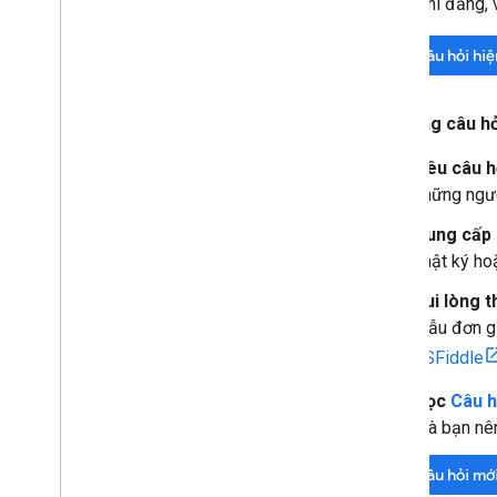
Trước khi đăng, 
Tìm câu hỏi hiệ
Khi đăng câu hỏ
Nêu câu h
những ngườ
Cung cấp n
nhật ký ho
Vui lòng 
mẫu đơn gi
JSFiddle
Đọc
Câu h
mà bạn nên
Đặt câu hỏi mớ