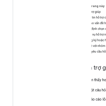
Mức sử dụng và thanh toán
Trên trang này
Báo cáo và giám sát
Nhận trợ giúp
Thông tin hỗ trợ
Chính sách và điều khoản
Báo cáo vấn đề ho
Chính sách và thông tin ghi công
Quyết định chọn d
Điều khoản dịch vụ
Dịch vụ hỗ trợ
Đăng ký hoặc h
Liên hệ với nhóm
Tạo yêu cầu hỗ 
Nhận trợ g
Bạn cảm thấy hơi
Đặt câu hỏ
Báo cáo lỗi