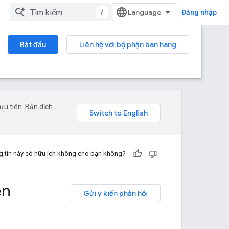
/
Đăng nhập
Bắt đầu
Liên hệ với bộ phận bán hàng
u tiên. Bản dịch
 tin này có hữu ích không cho bạn không?
ên
Gửi ý kiến phản hồi