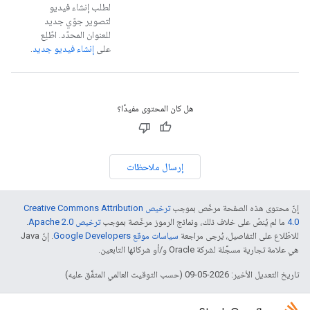
لطلب إنشاء فيديو
لتصوير جوّي جديد
للعنوان المحدّد. اطّلِع
على
إنشاء فيديو جديد
.
هل كان المحتوى مفيدًا؟
إرسال ملاحظات
إنّ محتوى هذه الصفحة مرخّص بموجب
ترخيص Creative Commons Attribution
4.0‏
ما لم يُنصّ على خلاف ذلك، ونماذج الرموز مرخّصة بموجب
ترخيص Apache 2.0‏
.
للاطّلاع على التفاصيل، يُرجى مراجعة
سياسات موقع Google Developers‏
. إنّ Java
هي علامة تجارية مسجَّلة لشركة Oracle و/أو شركائها التابعين.
تاريخ التعديل الأخير: 2026-05-09 (حسب التوقيت العالمي المتفَّق عليه)