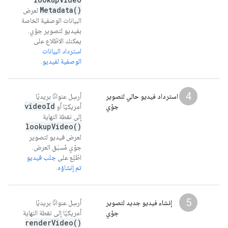
Metadata(
)
لعرض
البيانات الوصفية الخاصة
بفيديو لتصوير جوّي.
يمكنك الاطّلاع على
استرداد البيانات
الوصفية لفيديو
.
4
استرداد فيديو حالي لتصوير
أرسِل عنوانًا بريديًا
video
Id
جوّي
أمريكيًا أو
إلى نقطة النهاية
lookup
Video(
)
لعرض فيديو لتصوير
جوّي مُسبَق العرض.
اطّلِع على
جلب فيديو
تم إنشاؤه
.
5
إنشاء فيديو جديد لتصوير
أرسِل عنوانًا بريديًا
جوّي
أمريكيًا إلى نقطة النهاية
render
Video(
)