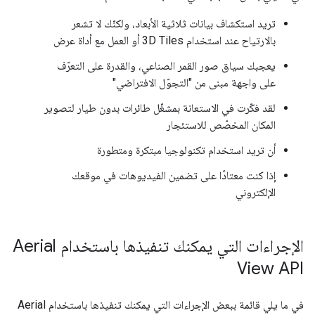
تريد استكشاف بيانات ثلاثية الأبعاد، ولكنّك لا تشعر
بالارتياح عند استخدام 3D Tiles أو العمل مع أداة عرض
يعجبك سياق صور القمر الصناعي، والقدرة على التعرّف
على واجهة مبنى من "التجوّل الافتراضي"
لقد فكّرت في الاستعانة بمشغّل طائرات بدون طيار لتصوير
المكان المخصّص للاستئجار
أن تريد استخدام تكنولوجيا مبتكرة ومتطورة
إذا كنت معتادًا على تضمين الفيديوهات في موقعك
الإلكتروني
الإجراءات التي يمكنك تنفيذها باستخدام Aerial
View API
في ما يلي قائمة ببعض الإجراءات التي يمكنك تنفيذها باستخدام Aerial