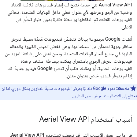
‫Aerial View API هي خدمة تتيح لك إنشاء فيديوهات ثلاثية الأبعاد
واقعية من الجو وعرضها لأي عنوان فعلي داخل الولايات المتحدة. تحاكي
الفيديوهات لقطات تم التقاطها بواسطة طائرة بدون طيار تحلّق في
الأعلى.
أنشأت Google مجموعة بيانات تتضمّن فيديوهات مُعدّة مسبقًا تعرض
مناظر جوية لتتمكّن من استخدامها. وهي تغطي المباني الكبيرة والمعالم
البارزة في جميع أنحاء الولايات المتحدة. ونحن نعمل على إضافة المزيد من
فيديوهات العرض الجوي باستمرار. يمكنك ببساطة استخدام هذه
الفيديوهات الحالية، أو يمكنك طلب أن تنشئ Google فيديو جديدًا لك
إذا لم يتوفّر فيديو خاص بعنوان معيّن.
ملاحظة:
تقوم Google تلقائيًا بعرض الفيديوهات مسبقًا للعناوين بشكل دوري، لذا لن
تحتاج إلى الانتظار عند عرض بعض العناوين.
أسباب استخدام Aerial View API
في ما يلي بعض الأسباب التي قد تجعلك تستخدم Aerial View API.