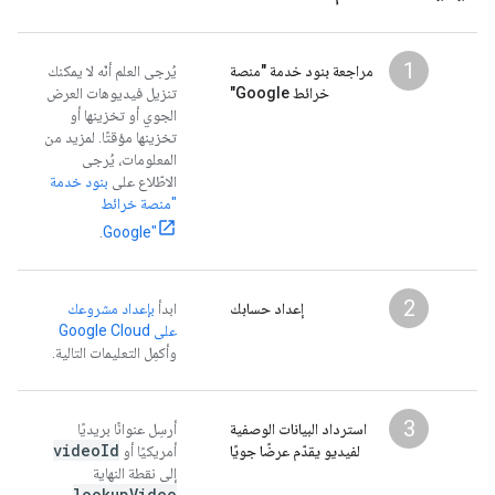
1
مراجعة بنود خدمة "منصة
يُرجى العلم أنّه لا يمكنك
خرائط Google"
تنزيل فيديوهات العرض
الجوي أو تخزينها أو
تخزينها مؤقتًا. لمزيد من
المعلومات، يُرجى
الاطّلاع على
بنود خدمة
"منصة خرائط
.
Google"
2
إعداد حسابك
ابدأ
بإعداد مشروعك
على Google Cloud
وأكمِل التعليمات التالية.
3
استرداد البيانات الوصفية
أرسِل عنوانًا بريديًا
video
Id
لفيديو يقدّم عرضًا جويًا
أمريكيًا أو
إلى نقطة النهاية
lookup
Video