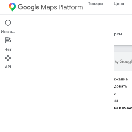
Товары
Цена
Maps Platform
Web Services
Address Validation API
Информация
Руководства
Справочные материалы
Ресурсы
Чат
API
Address Validation API
Содержание
Обзор
Исследовать
Демоверсия
Начать
Функции
Основы API проверки адреса
Справка и под
Настройте API проверки адреса
Отправить запрос на проверку
адреса
Поймите основной ответ