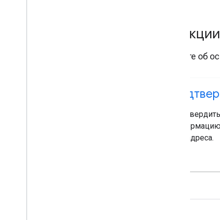
Функци
Узнайте об о
Подтвер
Подтвердить
информацию 
для адреса.