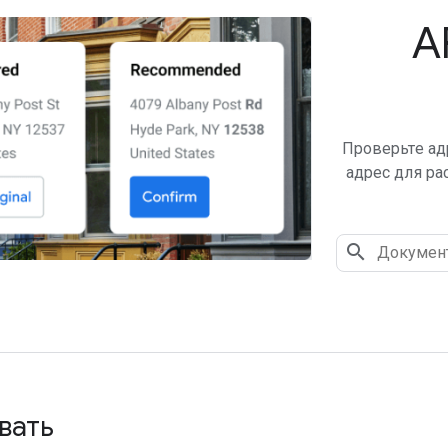
A
Проверьте ад
адрес для ра
вать