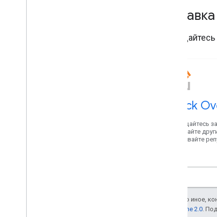
Справка
Обращайтесь 
Stack Ov
Обращайтесь з
помогайте друг
создавайте ре
Карт.
Если не указано иное, к
лицензии Apache 2.0
. По