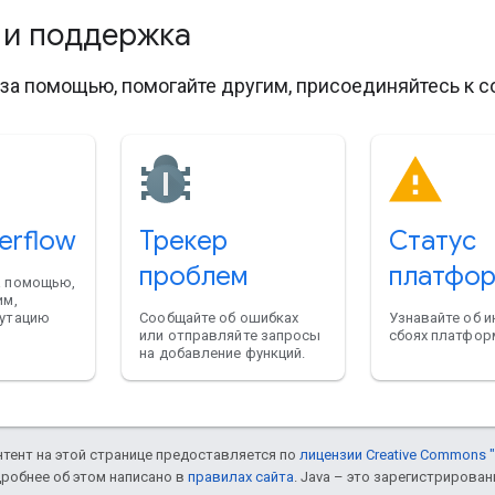
 и поддержка
за помощью, помогайте другим, присоединяйтесь к с
erflow
Трекер
Статус
проблем
платфо
а помощью,
им,
путацию
Сообщайте об ошибках
Узнавайте об и
или отправляйте запросы
сбоях платфор
на добавление функций.
онтент на этой странице предоставляется по
лицензии Creative Commons "
дробнее об этом написано в
правилах сайта
. Java – это зарегистрирова