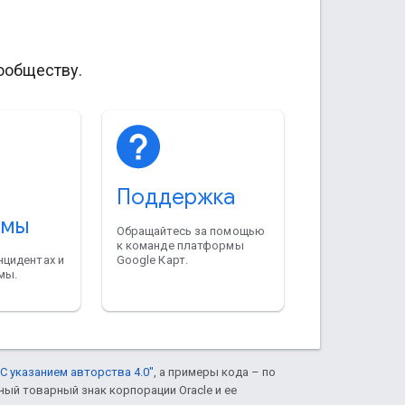
ообществу.
Поддержка
рмы
Обращайтесь за помощью
к команде платформы
нцидентах и
Google Карт.
мы.
С указанием авторства 4.0"
, а примеры кода – по
нный товарный знак корпорации Oracle и ее