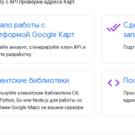
у с API проверки адреса Карт.
done_all
ало работы с
Сде
тформой Google Карт
зап
йте аккаунт, сгенерируйте ключ API и
Подт
те разработку.
code
ентские библиотеки
Пос
ьзуйте клиентские библиотеки C#,
Прос
 Python, Go или Node.js для работы со
адрес
бами Google Maps на вашем сервере.