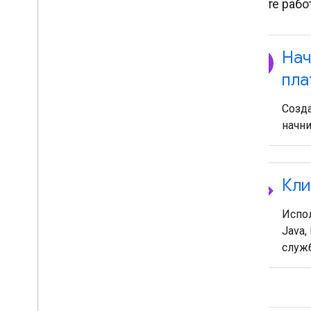
Начните работ
explore
Нач
пла
Созда
начни
code
Кли
Испол
Java,
служ