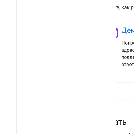
Узнайте, как 
terminal
Де
Попр
адрес
подд
ответ
Начать