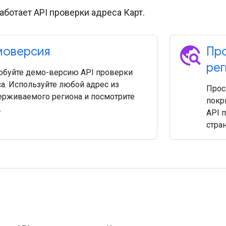
работает API проверки адреса Карт.
travel_explore
моверсия
Пр
ре
обуйте демо-версию API проверки
а. Используйте любой адрес из
Прос
ерживаемого региона и посмотрите
покр
.
API 
стран