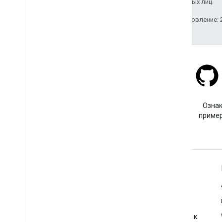
аффилированных лиц.
Последнее обновление: 2
Stack Overflow
Задайте вопрос с тегом
Ознак
google-maps.
пример
Подробнее
Часто задаваемые вопросы
Исследователь возможностей
Рекомендации по обеспечению безопасности доступа к