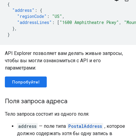
{
"address"
:
{
"regionCode"
:
"US"
,
"addressLines"
:
[
"1600 Amphitheatre Pkwy"
,
"Mou
},
}
API Explorer позволяет вам делать живые запросы,
чтобы вы могли ознакомиться с API и его
параметрами:
Попробуйте!
Поля запроса адреса
Тело запроса состоит из одного поля:
address
— поле типа
PostalAddress
, которое
должно содержать хотя бы одну запись в