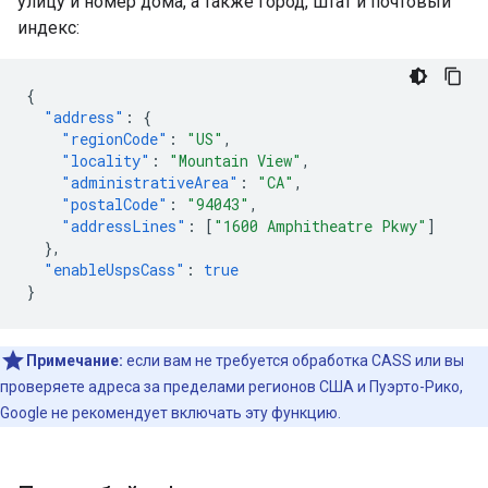
улицу и номер дома, а также город, штат и почтовый
индекс:
{
"address"
:
{
"regionCode"
:
"US"
,
"locality"
:
"Mountain View"
,
"administrativeArea"
:
"CA"
,
"postalCode"
:
"94043"
,
"addressLines"
:
[
"1600 Amphitheatre Pkwy"
]
},
"enableUspsCass"
:
true
}
Примечание:
если вам не требуется обработка CASS или вы
проверяете адреса за пределами регионов США и Пуэрто-Рико,
Google не рекомендует включать эту функцию.