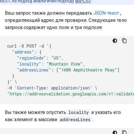
REST, но подход аналогичен подходу
gRPC
.
Ваш запрос также должен передавать
JSON-текст
,
определяющий адрес для проверки. Следующее тело
запроса содержит одно поле и три подполя:
curl
-
X
POST
-
d
'
{
"address"
:
{
"regionCode"
:
"US"
,
"locality"
:
"Mountain View"
,
"addressLines"
:
[
"1600 Amphitheatre Pkwy"
]
}
}
'
\
-
H
'Co
ntent
-
Type
:
applica
t
io
n
/jso
n
'
\
"https://addressvalidation.googleapis.com/v1:validat
Вы также можете опустить
locality
и указать его
как элемент в массиве
addressLines
: