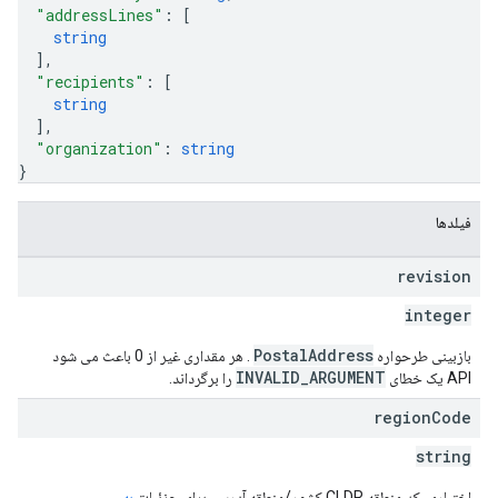
"addressLines"
: 
[
string
]
,
"recipients"
: 
[
string
]
,
"organization"
: 
string
}
فیلدها
revision
integer
PostalAddress
بازبینی طرحواره
. هر مقداری غیر از 0 باعث می شود
INVALID_ARGUMENT
API یک خطای
را برگرداند.
region
Code
string
اختیاری. کد منطقه CLDR کشور/منطقه آدرس. برای جزئیات
به