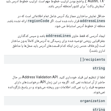
"Austin, TX")، واضح بودن ترتیب خطوط مهم است. ترتیب خطوط آدرس باید
"سفارش پاکت" برای کشور/منطقه آدرس باشد.
حداقل نمایش ساختاری مجاز یک آدرس شامل تمام اطلاعاتی است که در
regionCode
addressLines
قرار داده شده است. اگر
ارائه نشده باشد،
منطقه از خطوط آدرس استنباط می شود.
addressLines
ایجاد آدرسی که فقط حاوی
باشد و سپس کدگذاری
جغرافیایی روشی توصیه شده برای رسیدگی به آدرس‌های کاملاً بدون ساختار
است (برخلاف حدس زدن اینکه کدام قسمت‌های آدرس باید محل‌ها یا مناطق
اداری باشند).
recipients[]
string
لطفا از تنظیم این فیلد خودداری کنید. Address Validation API در حال
حاضر از آن استفاده نمی کند. اگرچه در این زمان API درخواست‌های دارای
مجموعه فیلد را رد نمی‌کند، اطلاعات دور ریخته می‌شوند و در پاسخ بازگردانده
نمی‌شوند.
organization
string