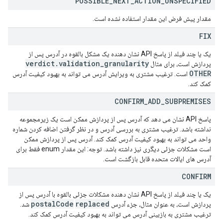
POSSIBLE
_
NEXT
_
ACTION
_
UNSPECIFIED
مقدار پیش فرض این مقدار استفاده نشده است.
FIX
یک یا چند فیلد از پاسخ API نشان دهنده یک مشکل بالقوه در آدرس پس از
verdict
.
validation
_
granularity
پردازش است، برای مثال
OTHER
است. ترغیب مشتری به ویرایش آدرس می تواند به بهبود کیفیت آدرس
کمک کند.
CONFIRM
_
ADD
_
SUBPREMISES
پاسخ API نشان می دهد که آدرس پس از پردازش ممکن است یک زیرمجموعه
نداشته باشد. ترغیب مشتری به بررسی آدرس و در نظر گرفتن اضافه کردن شماره
واحد می تواند به بهبود کیفیت آدرس کمک کند. آدرس پس از پردازش ممکن
است مشکلات جزئی دیگری نیز داشته باشد. توجه: این مقدار enum فقط برای
آدرس های ایالات متحده قابل بازگشت است.
CONFIRM
یک یا چند فیلد از پاسخ API نشان دهنده مشکلات جزئی بالقوه با آدرس پس از
postal
Code
replaced
پردازش است، به عنوان مثال، جزء آدرس
شد.
ترغیب مشتری به بازبینی آدرس می تواند به بهبود کیفیت آدرس کمک کند.