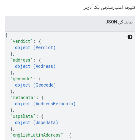
نتیجه اعتبارسنجی یک آدرس
نمایندگی JSON
{
"verdict"
: 
{
object (
Verdict
)
}
,
"address"
: 
{
object (
Address
)
}
,
"geocode"
: 
{
object (
Geocode
)
}
,
"metadata"
: 
{
object (
AddressMetadata
)
}
,
"uspsData"
: 
{
object (
UspsData
)
}
,
"englishLatinAddress"
: 
{