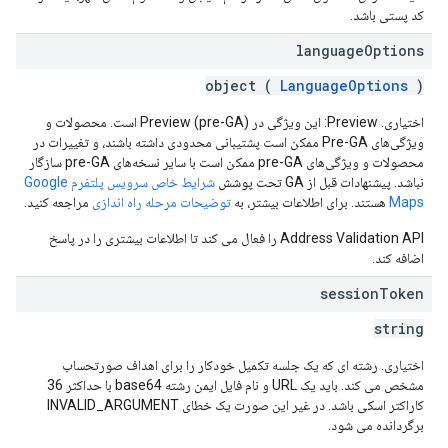
کد پستی باشد.
language
Options
object (
LanguageOptions
)
اختیاری. Preview: این ویژگی در Preview (pre-GA) است. محصولات و
ویژگی‌های Pre-GA ممکن است پشتیبانی محدودی داشته باشند، و تغییرات در
محصولات و ویژگی‌های pre-GA ممکن است با سایر نسخه‌های pre-GA سازگار
نباشد. پیشنهادات قبل از GA تحت پوشش
شرایط خاص سرویس پلتفرم Google
Maps
هستند. برای اطلاعات بیشتر، به
توضیحات مرحله راه اندازی
مراجعه کنید.
Address Validation API را فعال می کند تا اطلاعات بیشتری را در پاسخ
اضافه کند.
session
Token
string
اختیاری. رشته ای که یک جلسه تکمیل خودکار را برای اهداف صورتحساب
مشخص می کند. باید یک URL و نام فایل ایمن رشته base64 با حداکثر 36
کاراکتر اسکی باشد. در غیر این صورت یک خطای INVALID_ARGUMENT
برگردانده می شود.