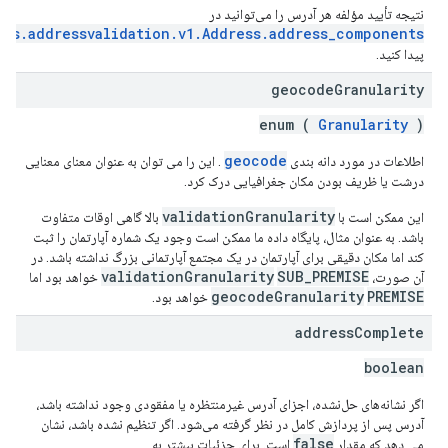
نتیجه تأیید مؤلفه هر آدرس را می‌توانید در
aps.addressvalidation.v1.Address.address_components
پیدا کنید.
geocode
Granularity
enum (
Granularity
)
geocode
اطلاعات در مورد دانه بندی
. این را می توان به عنوان معنای معنایی
درشت یا ظریف بودن مکان جغرافیایی درک کرد.
validationGranularity
این ممکن است با
بالا گاهی اوقات متفاوت
باشد. به عنوان مثال، پایگاه داده ما ممکن است وجود یک شماره آپارتمان را ثبت
کند اما مکان دقیقی برای آپارتمان در یک مجتمع آپارتمانی بزرگ نداشته باشد. در
validationGranularity
SUB_PREMISE
آن صورت،
خواهد بود اما
geocodeGranularity
PREMISE
خواهد بود.
address
Complete
boolean
اگر نشانه‌های حل‌نشده، اجزای آدرس غیرمنتظره یا مفقودی وجود نداشته باشد،
آدرس پس از پردازش کامل در نظر گرفته می‌شود. اگر تنظیم نشده باشد، نشان
false
می دهد که مقدار
است. برای جزئیات بیشتر به