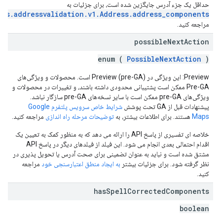
حداقل یک جزء آدرس جایگزین شده است، برای جزئیات به
aps.addressvalidation.v1.Address.address_components
مراجعه کنید.
possible
Next
Action
enum (
PossibleNextAction
)
Preview: این ویژگی در Preview (pre-GA) است. محصولات و ویژگی‌های
Pre-GA ممکن است پشتیبانی محدودی داشته باشند، و تغییرات در محصولات و
ویژگی‌های pre-GA ممکن است با سایر نسخه‌های pre-GA سازگار نباشد.
پیشنهادات قبل از GA تحت پوشش
شرایط خاص سرویس پلتفرم Google
Maps
هستند. برای اطلاعات بیشتر، به
توضیحات مرحله راه اندازی
مراجعه کنید.
خلاصه ای تفسیری از پاسخ API را ارائه می دهد که به منظور کمک به تعیین یک
اقدام احتمالی بعدی انجام می شود. این فیلد از فیلدهای دیگر در پاسخ API
مشتق شده است و نباید به عنوان تضمینی برای صحت آدرس یا تحویل پذیری در
نظر گرفته شود. برای جزئیات بیشتر
به ایجاد منطق اعتبارسنجی خود
مراجعه
کنید.
has
Spell
Corrected
Components
boolean