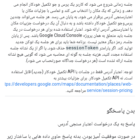
جلسه زمانی شروع می شود که کاربر یک پرس و جو تکمیل خودکار انجام می
دهد، و زمانی که یک مکان را انتخاب می کند و تماسی با جزئیات مکان یا
اعتبارسنجی آدرس برقرار می شود، به پایان می رسد. هر جلسه می‌تواند چندین
پرس‌وجو تکمیل خودکار داشته باشد و به دنبال آن یک درخواست جزییات مکان
یا اعتبارسنجی آدرس ارائه شود. اعتبار استفاده شده برای هر درخواست در یک
جلسه باید متعلق به همان پروژه Google Cloud Console باشد. پس از پایان
جلسه، رمز دیگر معتبر نیست. برنامه شما باید برای هر جلسه یک توکن جدید
sessionToken
تولید کند. اگر پارامتر
حذف شود، یا اگر از یک نشانه جلسه
استفاده مجدد کنید، هزینه جلسه به گونه ای محاسبه می شود که گویی هیچ نشانه
جلسه ارائه نشده است (هر درخواست جداگانه صورتحساب می شود).
توجه: اعتبار آدرس فقط در جلسات با API تکمیل خودکار (جدید) قابل استفاده
است، نه API تکمیل خودکار. برای جزئیات بیشتر به
https://developers.google.com/maps/documentation/places/web-
service/session-pricing
مراجعه کنید.
بدن پاسخگو
پاسخ به یک درخواست اعتبار سنجی آدرس.
در صورت موفقیت آمیز بودن، بدنه پاسخ حاوی داده هایی با ساختار زیر