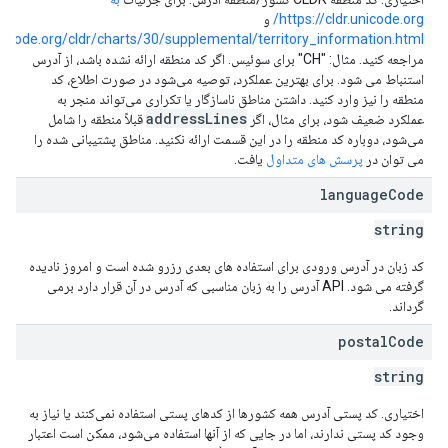
https://cldr.unicode.org/
و
icode.org/cldr/charts/30/supplemental/territory_information.html
مراجعه کنید. مثال: "CH" برای سوئیس. اگر کد منطقه ارائه نشده باشد، از آدرس
استنباط می شود. برای بهترین عملکرد، توصیه می‌شود در صورت اطلاع، کد
منطقه را نیز وارد کنید. داشتن مناطق ناسازگار یا تکراری می‌تواند منجر به
addressLines
عملکرد ضعیف شود، برای مثال، اگر
قبلاً منطقه را شامل
می‌شود، دوباره کد منطقه را در این قسمت ارائه نکنید. مناطق پشتیبانی شده را
می توان در
پرسش های متداول
یافت.
language
Code
string
کد زبان در آدرس ورودی برای استفاده های بعدی رزرو شده است و امروز نادیده
گرفته می شود. API آدرس را به زبان مناسبی که آدرس در آن قرار دارد برمی
گرداند.
postal
Code
string
اختیاری. کد پستی آدرس همه کشورها از کدهای پستی استفاده نمی‌کنند یا نیاز به
وجود کد پستی ندارند، اما در جایی که از آنها استفاده می‌شود، ممکن است اعتبار