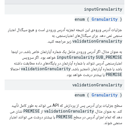
input
Granularity
enum (
Granularity
)
جزئیات آدرس
ورودی
این نتیجه تجزیه آدرس ورودی است و هیچ سیگنال اعتبار
سنجی نمی دهد. برای سیگنال‌های اعتبارسنجی، به
validationGranularity
زیر مراجعه کنید.
به عنوان مثال، اگر آدرس ورودی شامل یک شماره آپارتمان خاص باشد، در اینجا
inputGranularity
SUB_PREMISE
خواهد بود. اگر سرویس
اعتبارسنجی آدرس نتواند با شماره آپارتمان در پایگاه‌های داده مطابقت داشته
validationGranularity
باشد یا شماره آپارتمان نامعتبر باشد،
احتمالا
PREMISE
یا بیشتر درشت خواهد بود.
validation
Granularity
enum (
Granularity
)
سطح جزئیات برای آدرس پس از پردازش که API می تواند به طور کامل تأیید
PREMISE
validationGranularity
کند. به عنوان مثال،
از
نشان می
PREMISE
دهد که تمام اجزای آدرس در سطح
یا بیشتر درشت می توانند اعتبار
سنجی شوند.