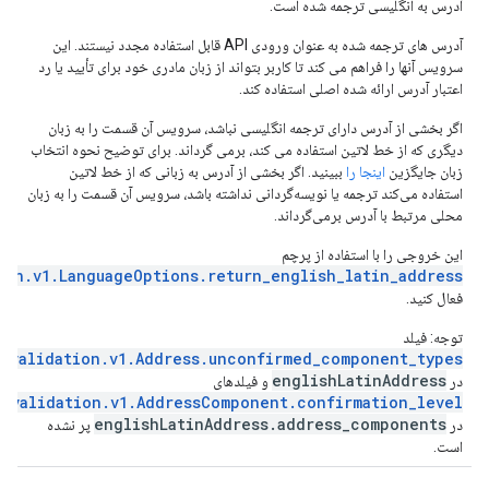
آدرس به انگلیسی ترجمه شده است.
آدرس های ترجمه شده به عنوان ورودی API قابل استفاده مجدد نیستند. این
سرویس آنها را فراهم می کند تا کاربر بتواند از زبان مادری خود برای تأیید یا رد
اعتبار آدرس ارائه شده اصلی استفاده کند.
اگر بخشی از آدرس دارای ترجمه انگلیسی نباشد، سرویس آن قسمت را به زبان
دیگری که از خط لاتین استفاده می کند، برمی گرداند. برای توضیح نحوه انتخاب
زبان جایگزین
اینجا را
ببینید. اگر بخشی از آدرس به زبانی که از خط لاتین
استفاده می‌کند ترجمه یا نویسه‌گردانی نداشته باشد، سرویس آن قسمت را به زبان
محلی مرتبط با آدرس برمی‌گرداند.
این خروجی را با استفاده از پرچم
ion.v1.LanguageOptions.return_english_latin_address
فعال کنید.
توجه: فیلد
svalidation.v1.Address.unconfirmed_component_types
englishLatinAddress
در
و فیلدهای
ssvalidation.v1.AddressComponent.confirmation_level
englishLatinAddress.address_components
در
پر نشده
است.