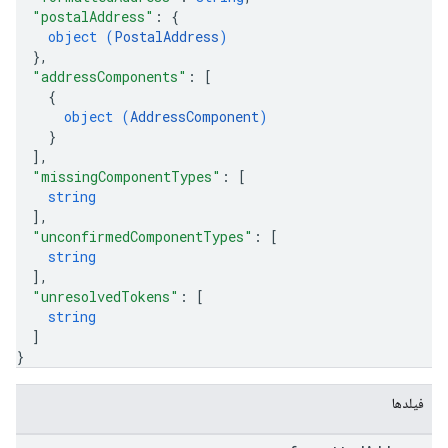
"postalAddress"
: 
{
object (
PostalAddress
)
}
,
"addressComponents"
: 
[
{
object (
AddressComponent
)
}
]
,
"missingComponentTypes"
: 
[
string
]
,
"unconfirmedComponentTypes"
: 
[
string
]
,
"unresolvedTokens"
: 
[
string
]
}
فیلدها