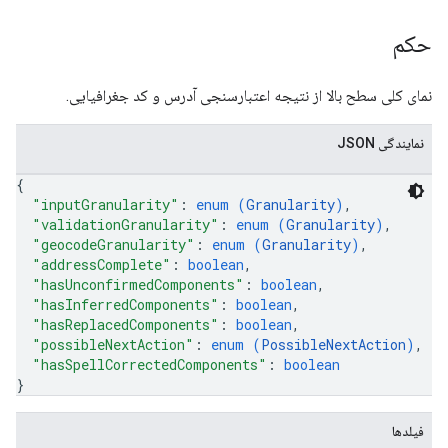
حکم
نمای کلی سطح بالا از نتیجه اعتبارسنجی آدرس و کد جغرافیایی.
نمایندگی JSON
{
"inputGranularity"
: 
enum (
Granularity
)
,
"validationGranularity"
: 
enum (
Granularity
)
,
"geocodeGranularity"
: 
enum (
Granularity
)
,
"addressComplete"
: 
boolean
,
"hasUnconfirmedComponents"
: 
boolean
,
"hasInferredComponents"
: 
boolean
,
"hasReplacedComponents"
: 
boolean
,
"possibleNextAction"
: 
enum (
PossibleNextAction
)
,
"hasSpellCorrectedComponents"
: 
boolean
}
فیلدها