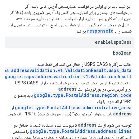
این فیلد باید برای اولین درخواست اعتبارسنجی آدرس خالی باشد. اگر
درخواست‌های بیشتری برای اعتبارسنجی کامل یک آدرس ضروری باشد (مثلاً اگر
تغییراتی که کاربر پس از تأیید اولیه انجام می‌دهد نیاز به تأیید مجدد داشته
باشد)، هر درخواست پیگیری باید از همان اولین پاسخ در ترتیب اعتبارسنجی، این
responseId
قسمت را با
پر کند.
enable
Usps
Cass
boolean
حالت سازگار با USPS CASS را فعال می کند. این
فقط
فیلد
aps.addressvalidation.v1.ValidationResult.usps_data
google.maps.addressvalidation.v1.ValidationResult
را تحت تأثیر قرار می دهد. توجه: برای درخواست‌های دارای USPS CASS
address
برای آدرس‌هایی در پورتوریکو، یک
google.type.PostalAddress.region_code
باید به‌عنوان
"PR" ارائه شود، یا یک
google.type.PostalAddress.administrative_area
از
address
باید به‌عنوان "پورتوریکو" (بدون حروف کوچک) یا "PR" ارائه شود.
address
توصیه می شود از یک
کامپوننت شده استفاده کنید، یا حداقل دو
google.type.PostalAddress.address_lines
را مشخص
کنید که در آن خط اول شامل شماره و نام خیابان و خط دوم شامل شهر، ایالت و