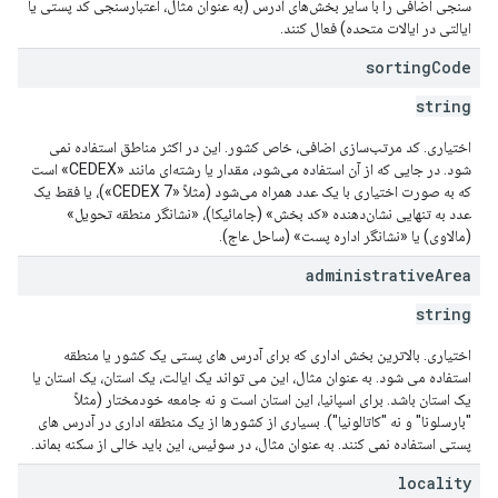
سنجی اضافی را با سایر بخش‌های آدرس (به عنوان مثال، اعتبارسنجی کد پستی یا
ایالتی در ایالات متحده) فعال کنند.
sorting
Code
string
اختیاری. کد مرتب‌سازی اضافی، خاص کشور. این در اکثر مناطق استفاده نمی
شود. در جایی که از آن استفاده می‌شود، مقدار یا رشته‌ای مانند «CEDEX» است
که به صورت اختیاری با یک عدد همراه می‌شود (مثلاً «CEDEX 7»)، یا فقط یک
عدد به تنهایی نشان‌دهنده «کد بخش» (جامائیکا)، «نشانگر منطقه تحویل»
(مالاوی) یا «نشانگر اداره پست» (ساحل عاج).
administrative
Area
string
اختیاری. بالاترین بخش اداری که برای آدرس های پستی یک کشور یا منطقه
استفاده می شود. به عنوان مثال، این می تواند یک ایالت، یک استان، یک استان یا
یک استان باشد. برای اسپانیا، این استان است و نه جامعه خودمختار (مثلاً
"بارسلونا" و نه "کاتالونیا"). بسیاری از کشورها از یک منطقه اداری در آدرس های
پستی استفاده نمی کنند. به عنوان مثال، در سوئیس، این باید خالی از سکنه بماند.
locality