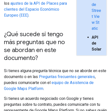
los
ajustes de la API de Places para
de
clientes del Espacio Económico
Stree
Europeo (EEE)
.
t Vie
w St
atic
¿Qué sucede si tengo
API
más preguntas que no
de
se abordan en este
Solar
documento?
Si tienes alguna pregunta técnica que no se aborde en este
documento o en las
Preguntas frecuentes generales
,
puedes comunicarte con el
equipo de Asistencia de
Google Maps Platform
.
Si tienes un acuerdo negociado con Google y tienes
preguntas sobre tu contrato, puedes comunicarte con tu
representante de Google Maps Platform. Si no sabes quién