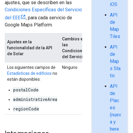
ajustes, que se describen en las
iOS
Condiciones Específicas del Servicio
API
del EEE
, para cada servicio de
de
Google Maps Platform.
Map
Tiles
Cambios en
Ajustes en la
las
API
funcionalidad de la API
Condiciones
de Solar
de
del Servicio
Map
Los siguientes campos de
Ninguno
s Sta
Estadísticas de edificios
no
tic
están disponibles:
API
postalCode
de
administrativeArea
Plac
es
regionCode
(nuev
a y
here