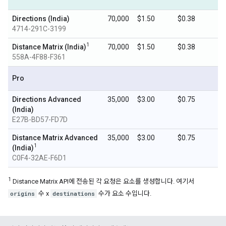
Directions (India)
70,000
$1.50
$0.38
4714-291C-3199
1
Distance Matrix (India)
70,000
$1.50
$0.38
558A-4F88-F361
Pro
Directions Advanced
35,000
$3.00
$0.75
(India)
E27B-BD57-FD7D
Distance Matrix Advanced
35,000
$3.00
$0.75
1
(India)
C0F4-32AE-F6D1
1
Distance Matrix API에 전송된 각 요청은 요소를 생성합니다. 여기서
origins
수 x
destinations
수가 요소 수입니다.