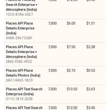
Search Enterprise +
Atmosphere (India)
1DC0-87A6-65E7
Places API Place
7,000
$6.00
$1.51
Details Enterprise
(India)
448A-2967-E6BF
Places API Place
7,000
$7.50
$2.28
Details Enterprise +
Atmosphere (India)
586E-FEBE-4FD2
Places API Place
7,000
$2.10
$0.53
Details Photos (India)
0AF7-8463-1BC9
Places API Text Search
7,000
$10.50
$2.63
Enterprise (India)
D112-1B19-2E0B
Places API Text Search
7,000
$12.00
$3.40