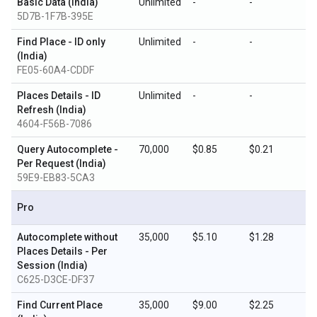
Basic Data (India)
Unlimited
-
-
5D7B-1F7B-395E
Find Place - ID only
Unlimited
-
-
(India)
FE05-60A4-CDDF
Places Details - ID
Unlimited
-
-
Refresh (India)
4604-F56B-7086
Query Autocomplete -
70,000
$0.85
$0.21
Per Request (India)
59E9-EB83-5CA3
Pro
Autocomplete without
35,000
$5.10
$1.28
Places Details - Per
Session (India)
C625-D3CE-DF37
Find Current Place
35,000
$9.00
$2.25