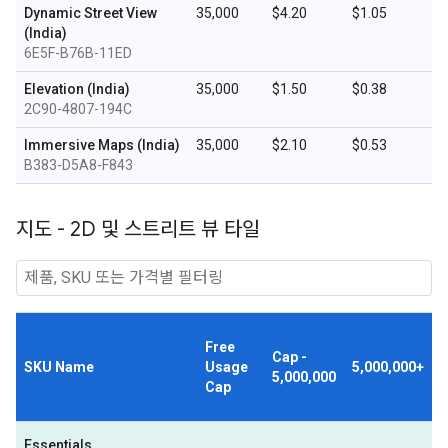
Dynamic Street View
35,000
$4.20
$1.05
(India)
6E5F-B76B-11ED
Elevation (India)
35,000
$1.50
$0.38
2C90-4807-194C
Immersive Maps (India)
35,000
$2.10
$0.53
B383-D5A8-F843
지도 - 2D 및 스트리트 뷰 타일
Free
Cap -
SKU Name
Usage
5,000,000+
5,000,000
Cap
Essentials