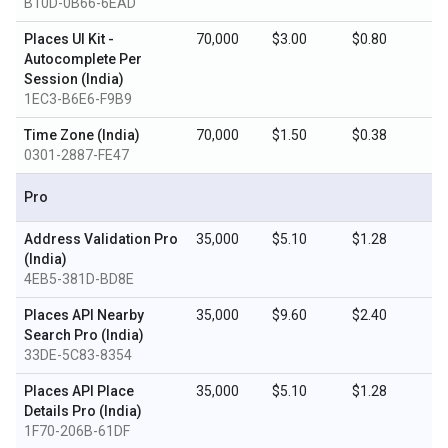
B10D-0B66-6EAD
Places UI Kit -
70,000
$3.00
$0.80
Autocomplete Per
Session (India)
1EC3-B6E6-F9B9
Time Zone (India)
70,000
$1.50
$0.38
0301-2887-FE47
Pro
Address Validation Pro
35,000
$5.10
$1.28
(India)
4EB5-381D-BD8E
Places API Nearby
35,000
$9.60
$2.40
Search Pro (India)
33DE-5C83-8354
Places API Place
35,000
$5.10
$1.28
Details Pro (India)
1F70-206B-61DF