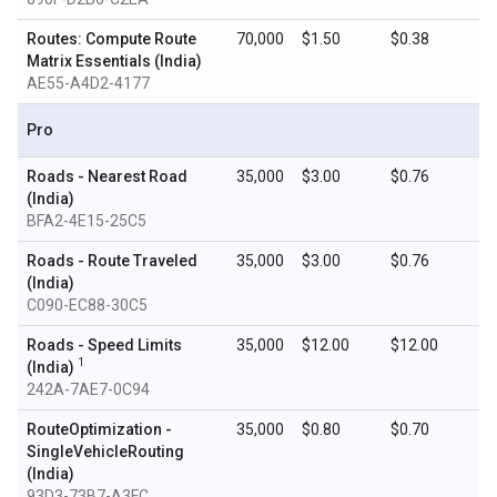
Routes: Compute Route
70,000
$1.50
$0.38
Matrix Essentials (India)
AE55-A4D2-4177
Pro
Roads - Nearest Road
35,000
$3.00
$0.76
(India)
BFA2-4E15-25C5
Roads - Route Traveled
35,000
$3.00
$0.76
(India)
C090-EC88-30C5
Roads - Speed Limits
35,000
$12.00
$12.00
1
(India)
242A-7AE7-0C94
RouteOptimization -
35,000
$0.80
$0.70
SingleVehicleRouting
(India)
93D3-73B7-A3FC