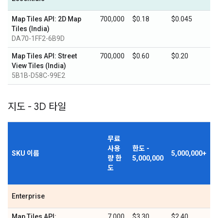
Map Tiles API: 2D Map
700,000
$0.18
$0.045
Tiles (India)
DA70-1FF2-6B9D
Map Tiles API: Street
700,000
$0.60
$0.20
View Tiles (India)
5B1B-D58C-99E2
지도 - 3D 타일
무료
사용
한도 -
SKU 이름
5,000,000+
량 한
5,000,000
도
Enterprise
Map Tiles API:
7,000
$3.30
$2.40