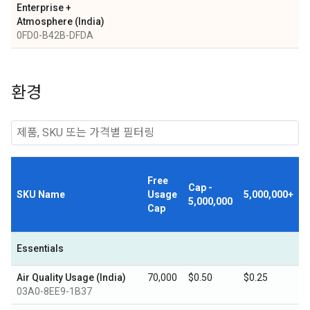
Enterprise +
Atmosphere (India)
0FD0-B42B-DFDA
환경
Free
Cap -
SKU Name
Usage
5,000,000+
5,000,000
Cap
Essentials
Air Quality Usage (India)
70,000
$0.50
$0.25
03A0-8EE9-1B37