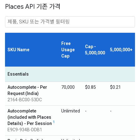
Places API 기존 가격
Free
Cap -
SKU Name
Usage
5,000,000+
5,000,000
Cap
Essentials
Autocomplete - Per
70,000
$0.85
$0.21
Request (India)
2164-BC00-53DC
Autocomplete
Unlimited
-
-
(included with Places
1
Details) - Per Session
E9C9-934B-DDB1