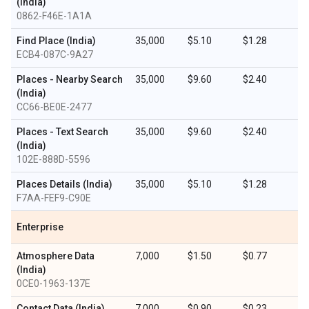
(India)
0862-F46E-1A1A
Find Place (India)
35,000
$5.10
$1.28
ECB4-087C-9A27
Places - Nearby Search
35,000
$9.60
$2.40
(India)
CC66-BE0E-2477
Places - Text Search
35,000
$9.60
$2.40
(India)
102E-888D-5596
Places Details (India)
35,000
$5.10
$1.28
F7AA-FEF9-C90E
Enterprise
Atmosphere Data
7,000
$1.50
$0.77
(India)
0CE0-1963-137E
Contact Data (India)
7,000
$0.90
$0.23