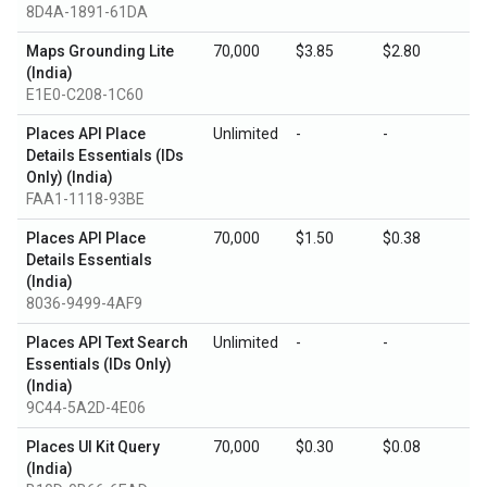
8D4A-1891-61DA
Maps Grounding Lite
70,000
$3.85
$2.80
(India)
E1E0-C208-1C60
Places API Place
Unlimited
-
-
Details Essentials (IDs
Only) (India)
FAA1-1118-93BE
Places API Place
70,000
$1.50
$0.38
Details Essentials
(India)
8036-9499-4AF9
Places API Text Search
Unlimited
-
-
Essentials (IDs Only)
(India)
9C44-5A2D-4E06
Places UI Kit Query
70,000
$0.30
$0.08
(India)