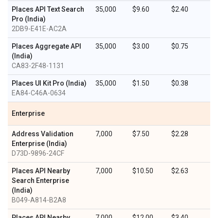
Places API Text Search
35,000
$9.60
$2.40
Pro (India)
2DB9-E41E-AC2A
Places Aggregate API
35,000
$3.00
$0.75
(India)
CA83-2F48-1131
Places UI Kit Pro (India)
35,000
$1.50
$0.38
EA84-C46A-0634
Enterprise
Address Validation
7,000
$7.50
$2.28
Enterprise (India)
D73D-9896-24CF
Places API Nearby
7,000
$10.50
$2.63
Search Enterprise
(India)
B049-A814-B2A8
Places API Nearby
7,000
$12.00
$3.40