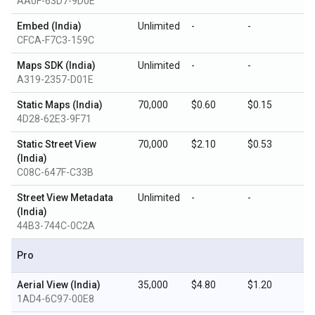
AA0F-63D7-9D0E
Embed (India)
Unlimited
-
-
CFCA-F7C3-159C
Maps SDK (India)
Unlimited
-
-
A319-2357-D01E
Static Maps (India)
70,000
$0.60
$0.15
4D28-62E3-9F71
Static Street View
70,000
$2.10
$0.53
(India)
C08C-647F-C33B
Street View Metadata
Unlimited
-
-
(India)
44B3-744C-0C2A
Pro
Aerial View (India)
35,000
$4.80
$1.20
1AD4-6C97-00E8