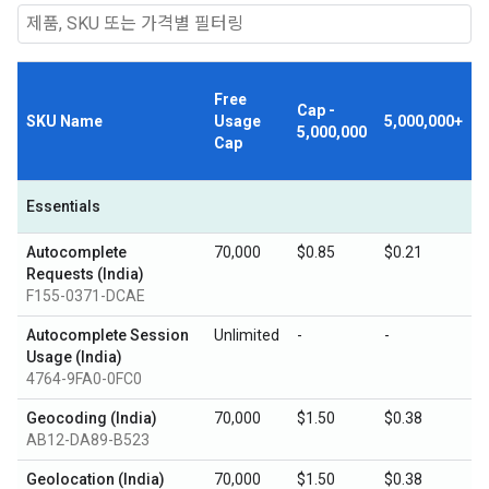
Free
Cap -
SKU Name
Usage
5,000,000+
5,000,000
Cap
Essentials
Autocomplete
70,000
$0.85
$0.21
Requests (India)
F155-0371-DCAE
Autocomplete Session
Unlimited
-
-
Usage (India)
4764-9FA0-0FC0
Geocoding (India)
70,000
$1.50
$0.38
AB12-DA89-B523
Geolocation (India)
70,000
$1.50
$0.38