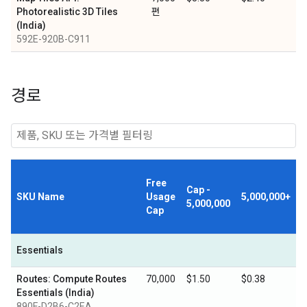
Photorealistic 3D Tiles
편
(India)
592E-920B-C911
경로
Free
Cap -
SKU Name
Usage
5,000,000+
5,000,000
Cap
Essentials
Routes: Compute Routes
70,000
$1.50
$0.38
Essentials (India)
890F-D2B6-C2EA