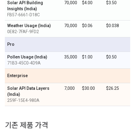
Solar API Building
70,000
$4.00
$3.50
Insights (India)
FB57-6661-D18C
Weather Usage (India)
70,000
$0.06
$0.038
0E82-7FAF-9FD2
Pro
Pollen Usage (India)
35,000
$1.00
$0.50
71B3-45C0-4D9A
Enterprise
Solar API Data Layers
7,000
$30.00
$26.25
(India)
259F-15E4-980A
기존 제품 가격