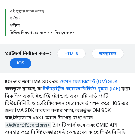
এই পৃষ্ঠায় যা যা আছে
পূর্বশর্ত
পরীক্ষা
ভিডিও নিয়ন্ত্রণ ওভারলে বাধা নিবন্ধন করুন
প্ল্যাটফর্ম নির্বাচন করুন:
HTML5
অ্যান্ড্রয়েড
iOS
iOS-এর জন্য IMA SDK-তে
ওপেন মেজারমেন্ট (OM) SDK
অন্তর্ভুক্ত রয়েছে, যা
ইন্টারেক্টিভ অ্যাডভার্টাইজিং ব্যুরো (IAB)
দ্বারা
বিকশিত একটি ইন্ডাস্ট্রি স্ট্যান্ডার্ড এবং এটি থার্ড-পার্টি
ভিউএবিলিটি ও ভেরিফিকেশন মেজারমেন্ট সক্ষম করে। iOS-এর
জন্য IMA SDK ব্যবহার করার সময়, অন্তর্ভুক্ত OM SDK
স্বয়ংক্রিয়ভাবে VAST অ্যাড ট্যাগের মধ্যে থাকা
<AdVerifications>
ট্যাগটি পার্স করে এবং OMID API
ব্যবহার করে নির্দিষ্ট মেজারমেন্ট ভেন্ডরদের কাছে ভিউএবিলিটি