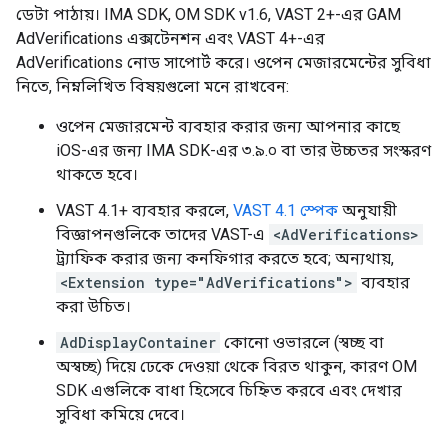
ডেটা পাঠায়। IMA SDK, OM SDK v1.6, VAST 2+-এর GAM
AdVerifications এক্সটেনশন এবং VAST 4+-এর
AdVerifications নোড সাপোর্ট করে। ওপেন মেজারমেন্টের সুবিধা
নিতে, নিম্নলিখিত বিষয়গুলো মনে রাখবেন:
ওপেন মেজারমেন্ট ব্যবহার করার জন্য আপনার কাছে
iOS-এর জন্য IMA SDK-এর ৩.৯.০ বা তার উচ্চতর সংস্করণ
থাকতে হবে।
VAST 4.1+ ব্যবহার করলে,
VAST 4.1 স্পেক
অনুযায়ী
বিজ্ঞাপনগুলিকে তাদের VAST-এ
<AdVerifications>
ট্র্যাফিক করার জন্য কনফিগার করতে হবে; অন্যথায়,
<Extension type="AdVerifications">
ব্যবহার
করা উচিত।
AdDisplayContainer
কোনো ওভারলে (স্বচ্ছ বা
অস্বচ্ছ) দিয়ে ঢেকে দেওয়া থেকে বিরত থাকুন, কারণ OM
SDK এগুলিকে বাধা হিসেবে চিহ্নিত করবে এবং দেখার
সুবিধা কমিয়ে দেবে।