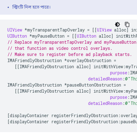
স্ট্রিংটি নিল হতে পারে।
UIView
*
myTransparentTapOverlay
=
[[
UIView
alloc
]
in
UIButton
*
myPauseButton
=
[[
UIButton
alloc
]
initWith
// Replace myTransparentTapOverlay and myPauseButton
// that function as video control overlays.
// Make sure to register before ad playback starts.
IMAFriendlyObstruction
*
overlayObstruction
=
[[
IMAFriendlyObstruction
alloc
]
initWithView
:
myTr
purpose
:
IM
detailedReason
:
@"Th
IMAFriendlyObstruction
*
pauseButtonObstruction
=
[[
IMAFriendlyObstruction
alloc
]
initWithView
:
myPa
purpose
:
IM
detailedReason
:
@"Th
[
displayContainer
registerFriendlyObstruction
:
overla
[
displayContainer
registerFriendlyObstruction
:
pauseB