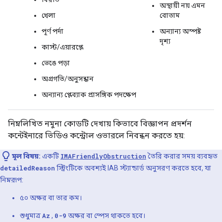
অস্থায়ী নয় এমন
খেলা
বোতাম
পূর্ণ পর্দা
অন্যান্য অস্পষ্ট
দৃশ্য
কাস্ট/এয়ারপ্লে
ভেঙে পড়া
অগ্রগতি/অনুসন্ধান
অন্যান্য প্লেব্যাক প্রাসঙ্গিক পদক্ষেপ
নিম্নলিখিত নমুনা কোডটি দেখায় কিভাবে বিজ্ঞাপন প্রদর্শন
কন্টেইনারে ভিডিও কন্ট্রোল ওভারলে নিবন্ধন করতে হয়:
মূল বিষয়:
একটি
IMAFriendlyObstruction
তৈরি করার সময় ব্যবহৃত
detailedReason
স্ট্রিংটিকে অবশ্যই IAB স্ট্যান্ডার্ড অনুসরণ করতে হবে, যা
নিম্নরূপ:
৫০ অক্ষর বা তার কম।
শুধুমাত্র
Az
,
0-9
অক্ষর বা স্পেস থাকতে হবে।