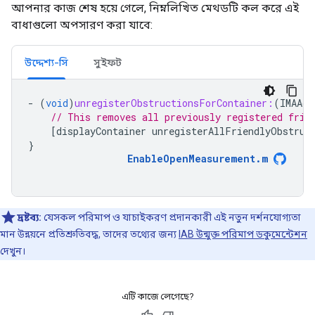
আপনার কাজ শেষ হয়ে গেলে, নিম্নলিখিত মেথডটি কল করে এই
বাধাগুলো অপসারণ করা যাবে:
উদ্দেশ্য-সি
সুইফট
-
(
void
)
unregisterObstructionsForContainer:
(
IMAAdD
// This removes all previously registered frie
[
displayContainer
unregisterAllFriendlyObstruc
}
EnableOpenMeasurement
.
m
দ্রষ্টব্য:
যেসকল পরিমাপ ও যাচাইকরণ প্রদানকারী এই নতুন দর্শনযোগ্যতা
মান উন্নয়নে প্রতিশ্রুতিবদ্ধ, তাদের তথ্যের জন্য
IAB উন্মুক্ত পরিমাপ ডকুমেন্টেশন
দেখুন।
এটি কাজে লেগেছে?