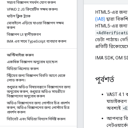
সহচর বিজ্ঞাপন সমর্থন যোগ করুন
VPAID 2 JS ক্রিয়েটিভ সক্ষম করুন৷
HTML5-এর জন্য
মাউস ক্লিক ট্র্যাক
(IAB)
দ্বারা বিকশি
মোবাইলে এড়িয়ে যাওয়া বিজ্ঞাপন সক্ষম
HTML5-এর জন্য IM
করুন
<AdVerificat
বিজ্ঞাপন UI স্থানীয়করণ
ডেটা পাঠায়। ভের
IMA এর সাথে Type
Script ব্যবহার করুন
প্রতিটি রিকোয়েস
অপ্টিমাইজ করুন
IMA SDK, OM SD
একাধিক বিজ্ঞাপন অনুরোধ হ্যান্ডেল
মিডিয়া প্রিলোড করুন
স্ট্রিমের জন্য বিজ্ঞাপন বিরতি আগে থেকে
পূর্বশর্ত
লোড করুন।
শুধুমাত্র অডিও বিষয়বস্তুতে বিজ্ঞাপনের জন্য
অনুরোধ করুন
,
শুধুমাত্র অডিও সামগ্রীতে
VAST 4.1 ব
বিজ্ঞাপনের অনুরোধ করুন
যাচাইকরণ স
অডিও বিজ্ঞাপনের জন্য পোস্টার চিত্র প্রদর্শন
অবশ্যই
<E
করুন
,
অডিও বিজ্ঞাপনের জন্য পোস্টার চিত্র
প্রদর্শন করুন
আপনার বিজ্
বিটরেট এবং মিডিয়া বিন্যাস নির্দিষ্ট করুন
নেটওয়ার্