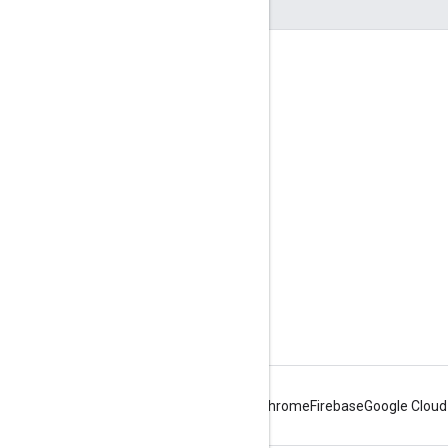
জুড়ে থাকা
Google Developer Program
Google Developer Groups
Google Developer Experts
Accelerators
Google Cloud & NVIDIA
Android
Chrome
Firebase
Google Cloud