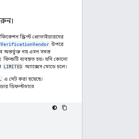
রুন।
িকেশন স্ক্রিপ্ট প্রোভাইডারদের
dVerificationVendor
উপরে
ন্তর্ভুক্ত নয় এমন সমস্ত
R
ফিল্ডটি ব্যবহৃত হয়। যদি কোনো
লি
LIMITED
অ্যাক্সেস মোডে চলে।
L
এ সেট করা হয়েছে।
ইডার ডিফল্টভাবে