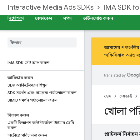
Interactive Media Ads SDKs
IMA SDK f
নির্দেশিকা
রেফারেন্স
সম্পদ
ডাউনলোড করুন
আমাদের পণ্যগুলির 
অফিসিয়াল অ্যাড ম্
IMA SDK সেট আপ করুন৷
আবিষ্কার করুন
SDK আর্কিটেকচার শিখুন
SDK সমর্থন এবং সামঞ্জস্য পর্যালোচনা করুন
হোম
প্রোডাক্ট
SIMID সমর্থন পর্যালোচনা করুন
খোলা পর
বিকাশ করুন
একটি বিজ্ঞাপন কাউন্টডাউন টাইমার তৈরি
করুন
প্ল্যাটফর্ম নির্বাচ
অটোপ্লে পরিচালনা করুন