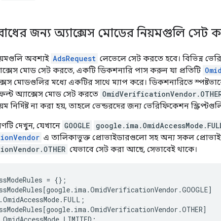
ধের জন্য অ্যাক্সেস মোডের নিয়মগুলি সেট ক
িয়মগুলি অবশ্যই
AdsRequest
লেভেলে সেট করতে হবে। বিভিন্ন ভেরিফ
 অ্যাক্সেস মোড সেট করতে, একটি ডিকশনারি পাস করুন যা প্রতিটি
Omi
ক্সেস মোডগুলির মধ্যে একটির সাথে ম্যাপ করে। ডিকশনারিতে স্পষ্টভাবে অ
িফল্ট অ্যাক্সেস মোড সেট করতে
OmidVerificationVendor.OTHE
়ম নির্দিষ্ট না করা হয়, তাহলে ভেন্ডরদের জন্য ভেরিফিকেশন স্ক্রিপ্টগু
রণটি দেখুন, যেখানে
GOOGLE
google.ima.OmidAccessMode.FUL
tionVendor
এ তালিকাভুক্ত প্রোভাইডারগুলো সহ অন্য সকল প্রোভা
tionVendor.OTHER
যেভাবে সেট করা আছে, সেভাবেই থাকে।
ssModeRules
=
{};
ssModeRules
[
google
.
ima
.
OmidVerificationVendor
.
GOOGLE
]
.
OmidAccessMode
.
FULL
;
ssModeRules
[
google
.
ima
.
OmidVerificationVendor
.
OTHER
]
.
OmidAccessMode
.
LIMITED
;