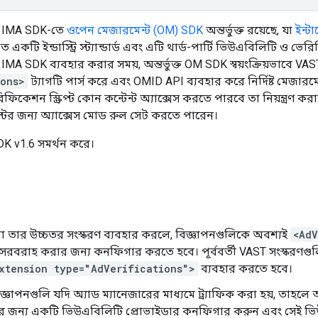
 IMA SDK-তে
ওপেন মেজারমেন্ট (OM) SDK
অন্তর্ভুক্ত রয়েছে, যা
ইন্টা
ত একটি ইন্ডাস্ট্রি স্ট্যান্ডার্ড এবং এটি থার্ড-পার্টি ভিউএবিলিটি ও 
A SDK ব্যবহার করার সময়, অন্তর্ভুক্ত OM SDK স্বয়ংক্রিয়ভাবে VAST
ions>
ট্যাগটি পার্স করে এবং OMID API ব্যবহার করে নির্দিষ্ট মেজার
িফিকেশন স্ক্রিপ্ট কোন কন্টেন্ট অ্যাক্সেস করতে পারবে তা নিয়ন্ত্রণ
্টের জন্য অ্যাক্সেস মোড রুল সেট করতে পারেন।
K v1.6 সমর্থন করে।
া তার উচ্চতর সংস্করণ ব্যবহার করলে, বিজ্ঞাপনগুলিকে অবশ্যই
<AdV
রবরাহ করার জন্য কনফিগার করতে হবে। পূর্ববর্তী VAST সংস্করণগুল
xtension type="AdVerifications">
ব্যবহার করতে হবে।
ঞাপনগুলি যদি অ্যাড ম্যানেজারের মাধ্যমে ট্র্যাফিক করা হয়, তাহল
কের জন্য একটি ভিউএবিলিটি প্রোভাইডার কনফিগার করুন এবং সেই ভ