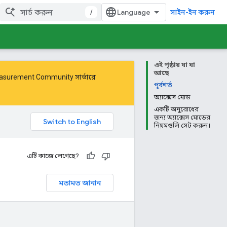
/
সাইন-ইন করুন
এই পৃষ্ঠায় যা যা
আছে
Measurement Community
সার্ভারে
পূর্বশর্ত
অ্যাক্সেস মোড
একটি অনুরোধের
জন্য অ্যাক্সেস মোডের
নিয়মগুলি সেট করুন।
এটি কাজে লেগেছে?
মতামত জানান