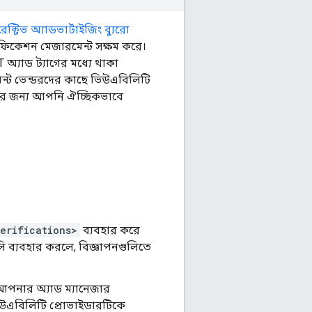
রেক্টিভ অ্যাডভার্টাইজিং ব্যুরো
ভেরিফিকেশন মেজারমেন্ট সক্ষম করে।
 অ্যাড ট্যাগের মধ্যে থাকা
মেন্ট ভেন্ডরদের কাছে ভিউএবিলিটি
 করার জন্য আপনি ঐচ্ছিকভাবে
erifications>
ব্যবহার করে
ি ব্যবহার করলে, বিজ্ঞাপনগুলিতে
ে আপনার অ্যাড ম্যানেজার
িউএবিলিটি প্রোভাইডারটিকে