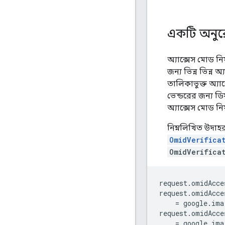
একটি অনুরো
অ্যাক্সেস মোড ন
জন্য ভিন্ন ভিন্ন
তালিকাভুক্ত অ্যা
ভেন্ডরের জন্য ড
অ্যাক্সেস মোড নিয
নিম্নলিখিত উদাহ
OmidVerifica
OmidVerifica
request
.
omidAcce
request
.
omidAcce
=
google
.
ima
request
.
omidAcce
=
google
.
ima