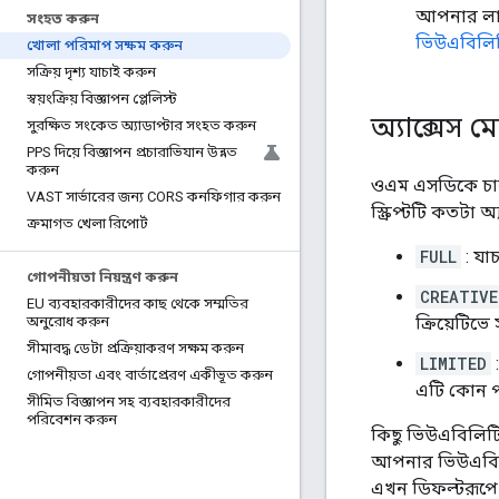
আপনার লাই
সংহত করুন
ভিউএবিলিট
খোলা পরিমাপ সক্ষম করুন
সক্রিয় দৃশ্য যাচাই করুন
স্বয়ংক্রিয় বিজ্ঞাপন প্লেলিস্ট
অ্যাক্সেস 
সুরক্ষিত সংকেত অ্যাডাপ্টার সংহত করুন
PPS দিয়ে বিজ্ঞাপন প্রচারাভিযান উন্নত
করুন
ওএম এসডিকে চারটি
VAST সার্ভারের জন্য CORS কনফিগার করুন
স্ক্রিপ্টটি কতটা 
ক্রমাগত খেলা রিপোর্ট
FULL
: যাচ
গোপনীয়তা নিয়ন্ত্রণ করুন
CREATIVE
EU ব্যবহারকারীদের কাছ থেকে সম্মতির
ক্রিয়েটিভে
অনুরোধ করুন
সীমাবদ্ধ ডেটা প্রক্রিয়াকরণ সক্ষম করুন
LIMITED
:
গোপনীয়তা এবং বার্তাপ্রেরণ একীভূত করুন
এটি কোন প
সীমিত বিজ্ঞাপন সহ ব্যবহারকারীদের
পরিবেশন করুন
কিছু ভিউএবিলিটি
আপনার ভিউএবিলি
এখন ডিফল্টরূপ