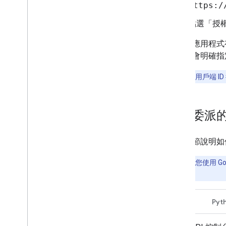
https:/
點選「授
現在，應用程式有
時，您會明確指
注意：
新增用戶端 I
發出委派的 
以下章節說明如何使
提示：
如果您使用 Goo
整範例。
Java
Pyt