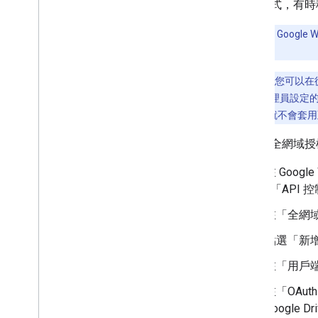
料的方式，有時
注意：
透過 Goog
服務帳戶。
注意：
雖然您可以在從 
Workspace 管理員設
件，這項政策就不會套用
如要將全網域授權
在 Google
>「API 
在「全網
點選「新
在「用戶端
在「OAut
Google 