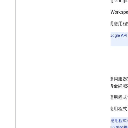
程式使用 Google
Google Wor
本文說明應用程式如
使用部分 Google 
服務帳戶
。
總覽
如要支援伺服器對
料，請將全網域
接著，應用程式會
最後，應用程式可
建議：
您的應用程式可
器對伺服器驗證互動的機制