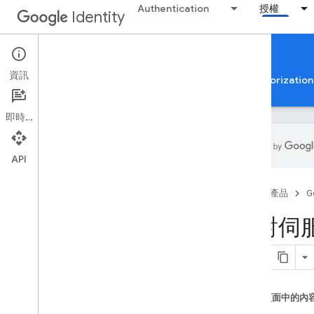
Authentication
授權
Identity
Authorization
資訊
Google 帳戶授權
驗證應用程式以使用 Google Authorization 
即時通訊
API
Google 帳戶授權
首頁
產品
G
總覽
跨用戶端身分
針對伺服
OAuth 2
.
0 範圍
OAuth 2
.
0 政策
依應用程式類型而異的授權考量
這個頁面中的內
適用於伺服器端網頁應用程式