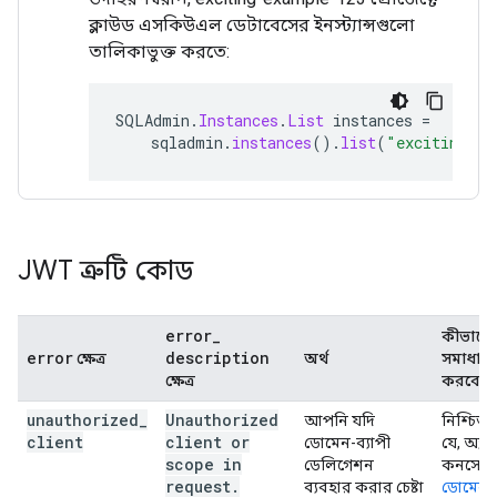
ক্লাউড এসকিউএল ডেটাবেসের ইনস্ট্যান্সগুলো
তালিকাভুক্ত করতে:
SQLAdmin
.
Instances
.
List
instances
=
sqladmin
.
instances
().
list
(
"exciting-ex
JWT ত্রুটি কোড
error
_
কীভাবে
error
description
ক্ষেত্র
অর্থ
সমাধান
ক্ষেত্র
করবেন
unauthorized
_
Unauthorized
আপনি যদি
নিশ্চিত
client
client or
ডোমেন-ব্যাপী
যে, অ্যা
scope in
ডেলিগেশন
কনসোল
request
.
ব্যবহার করার চেষ্টা
ডোমেন-ব