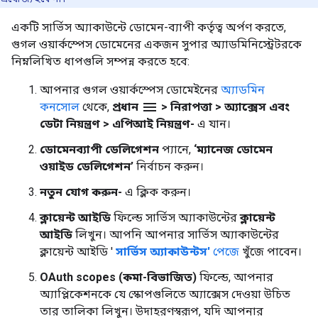
একটি সার্ভিস অ্যাকাউন্টে ডোমেন-ব্যাপী কর্তৃত্ব অর্পণ করতে,
গুগল ওয়ার্কস্পেস ডোমেনের একজন সুপার অ্যাডমিনিস্ট্রেটরকে
নিম্নলিখিত ধাপগুলি সম্পন্ন করতে হবে:
আপনার গুগল ওয়ার্কস্পেস ডোমেইনের
অ্যাডমিন
menu
কনসোল
থেকে,
প্রধান
> নিরাপত্তা > অ্যাক্সেস এবং
ডেটা নিয়ন্ত্রণ > এপিআই নিয়ন্ত্রণ-
এ যান।
ডোমেনব্যাপী ডেলিগেশন
প্যানে,
‘ম্যানেজ ডোমেন
ওয়াইড ডেলিগেশন’
নির্বাচন করুন।
নতুন যোগ করুন-
এ ক্লিক করুন।
ক্লায়েন্ট আইডি
ফিল্ডে সার্ভিস অ্যাকাউন্টের
ক্লায়েন্ট
আইডি
লিখুন। আপনি আপনার সার্ভিস অ্যাকাউন্টের
ক্লায়েন্ট আইডি '
সার্ভিস অ্যাকাউন্টস'
পেজে
খুঁজে পাবেন।
OAuth scopes (কমা-বিভাজিত)
ফিল্ডে, আপনার
অ্যাপ্লিকেশনকে যে স্কোপগুলিতে অ্যাক্সেস দেওয়া উচিত
তার তালিকা লিখুন। উদাহরণস্বরূপ, যদি আপনার