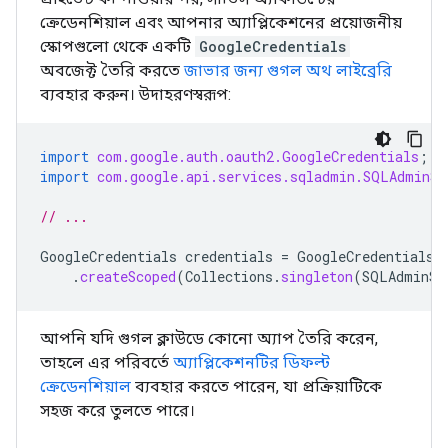
ক্রেডেনশিয়াল এবং আপনার অ্যাপ্লিকেশনের প্রয়োজনীয়
স্কোপগুলো থেকে একটি
GoogleCredentials
অবজেক্ট তৈরি করতে
জাভার জন্য গুগল অথ লাইব্রেরি
ব্যবহার করুন। উদাহরণস্বরূপ:
import
com.google.auth.oauth2.GoogleCredentials
;
import
com.google.api.services.sqladmin.SQLAdminSc
// ...
GoogleCredentials
credentials
=
GoogleCredentials
.
.
createScoped
(
Collections
.
singleton
(
SQLAdminSc
আপনি যদি গুগল ক্লাউডে কোনো অ্যাপ তৈরি করেন,
তাহলে এর পরিবর্তে
অ্যাপ্লিকেশনটির ডিফল্ট
ক্রেডেনশিয়াল
ব্যবহার করতে পারেন, যা প্রক্রিয়াটিকে
সহজ করে তুলতে পারে।