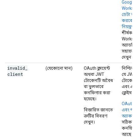
Google
Worksp
ডেটা অ্য
করবে ত
নিয়ন্ত্র
শীর্ষক 
Worksp
অ্যাডমি
সহায়তা 
দেখুন।
invalid
_
(যেকোনো মান)
OAuth ক্লায়েন্ট
নিশ্চিত
client
অথবা JWT
যে JWT
টোকেনটি অবৈধ
টোকেনট
বা ভুলভাবে
এবং এত
কনফিগার করা
ক্লেইম র
হয়েছে।
OAuth ক্ল
বিস্তারিত জানতে
এবং পরি
ত্রুটির বিবরণ
অ্যাকাউন
দেখুন।
সঠিকভা
কনফিগা
আছে কি