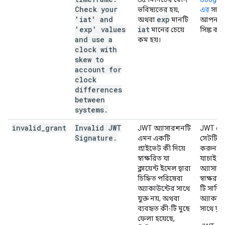
Check your
ভবিষ্যতের হয়,
এর
সাথে
'iat' and
exp
অথবা
মানটি
আপনার 
'exp' values
iat
মানের চেয়ে
সিঙ্ক কর
and use a
কম হয়।
clock with
skew to
account for
clock
differences
between
systems.
invalid
_
grant
Invalid JWT
JWT অ্যাসারশনটি
JWT ক্ল
Signature
.
এমন একটি
সেটটি 
প্রাইভেট কী দিয়ে
করুন এ
স্বাক্ষরিত যা
যাচাই ক
ক্লায়েন্ট ইমেল দ্বারা
অ্যাসার
চিহ্নিত পরিষেবা
স্বাক্ষরক
অ্যাকাউন্টের সাথে
টি সার্ভি
যুক্ত নয়, অথবা
অ্যাকাউন
ব্যবহৃত কী-টি মুছে
সাথে যুক
ফেলা হয়েছে,