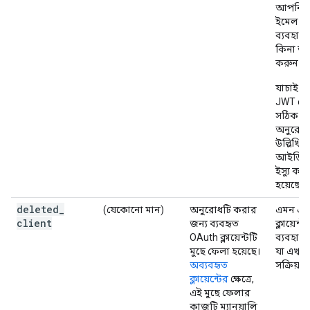
আপনি 
ইমেল ঠি
ব্যবহার
কিনা তা
করুন।
যাচাই ক
JWT টো
সঠিক এ
অনুরোধ
উল্লিখিত ক
আইডির 
ইস্যু করা
হয়েছে।
deleted
_
(যেকোনো মান)
অনুরোধটি করার
এমন এক
client
জন্য ব্যবহৃত
ক্লায়েন
OAuth ক্লায়েন্টটি
ব্যবহার
মুছে ফেলা হয়েছে।
যা এখন
অব্যবহৃত
সক্রিয় 
ক্লায়েন্টের
ক্ষেত্রে,
এই মুছে ফেলার
কাজটি ম্যানুয়ালি