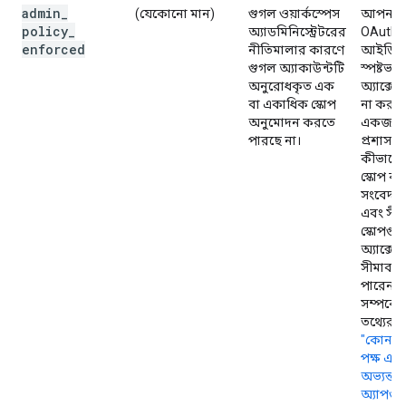
admin
_
(যেকোনো মান)
গুগল ওয়ার্কস্পেস
আপনার
policy
_
অ্যাডমিনিস্ট্রেটরের
OAuth ক্ল
enforced
নীতিমালার কারণে
আইডিত
গুগল অ্যাকাউন্টটি
স্পষ্টভাব
অনুরোধকৃত এক
অ্যাক্সেস 
বা একাধিক স্কোপ
না করা পর
অনুমোদন করতে
একজন
পারছে না।
প্রশাসক
কীভাবে 
স্কোপ বা
সংবেদন
এবং সীমা
স্কোপগু
অ্যাক্সেস
সীমাবদ্
পারেন, 
সম্পর্ক
তথ্যের জ
"কোন তৃ
পক্ষ এবং
অভ্যন্তর
অ্যাপগু