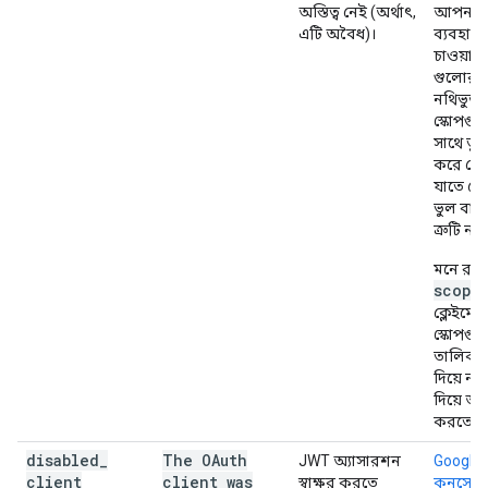
অস্তিত্ব নেই (অর্থাৎ,
আপনার
এটি অবৈধ)।
ব্যবহার
চাওয়া A
গুলোর জ
নথিভুক্ত
স্কোপগু
সাথে তু
করে দেখ
যাতে ক
ভুল বা 
ত্রুটি না
মনে রাখ
scope
ক্লেইমের
স্কোপগু
তালিকা
দিয়ে নয়
দিয়ে আ
করতে হ
disabled
_
The OAuth
JWT অ্যাসারশন
Google 
client
client was
স্বাক্ষর করতে
কনসোল