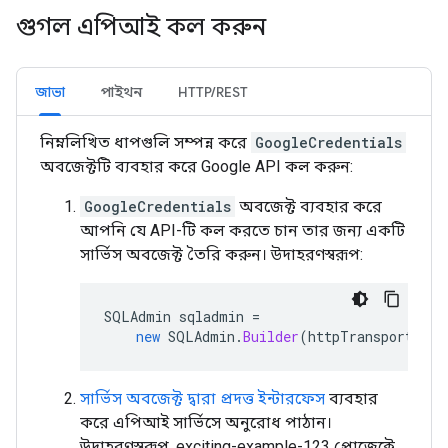
গুগল এপিআই কল করুন
জাভা
পাইথন
HTTP/REST
নিম্নলিখিত ধাপগুলি সম্পন্ন করে
GoogleCredentials
অবজেক্টটি ব্যবহার করে Google API কল করুন:
GoogleCredentials
অবজেক্ট ব্যবহার করে
আপনি যে API-টি কল করতে চান তার জন্য একটি
সার্ভিস অবজেক্ট তৈরি করুন। উদাহরণস্বরূপ:
SQLAdmin
sqladmin
=
new
SQLAdmin
.
Builder
(
httpTransport
,
JS
সার্ভিস অবজেক্ট দ্বারা প্রদত্ত ইন্টারফেস
ব্যবহার
করে এপিআই সার্ভিসে অনুরোধ পাঠান।
উদাহরণস্বরূপ, exciting-example-123 প্রোজেক্টে