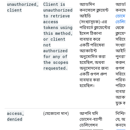
unauthorized
_
Client is
অ্যাডমিন
অ্যাডমি
client
unauthorized
কনসোলে ক্লায়েন্ট
কনসোল
to retrieve
আইডি
ডোমেন-ব
access
(সংখ্যাসূচক)-এর
ডেলিগে
tokens using
পরিবর্তে ক্লায়েন্টের
থেকে
this method
,
ইমেল ঠিকানা
ক্লায়েন্
or client
ব্যবহার করে
সরিয়ে 
not
একটি পরিষেবা
সংখ্যাসূ
authorized
অ্যাকাউন্ট
আইডি দি
for any of
অনুমোদিত করা
পুনরায় য
the scopes
হয়েছিল, অথবা
করুন, 
requested
.
অনুমোদনের জন্য
গুগল গ্র
একটি গুগল গ্রুপ
সরিয়ে ত
ব্যবহার করা
পরিবর্তে স্
হয়েছিল।
পরিষেবা
ব্যবহার
অ্যাকাউন
যুক্ত কর
access
_
(যেকোনো মান)
আপনি যদি
নিশ্চিত
denied
ডোমেন-ব্যাপী
যে, অ্যা
ডেলিগেশন
কনসোল