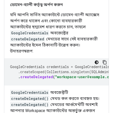
ডোমেন-ব্যাপী কর্তৃত্ব অর্পণ করুন
যদি আপনি সার্ভিস অ্যাকাউন্টে ডোমেন-ব্যাপী অ্যাক্সেস
অর্পণ করে থাকেন এবং কোনো ব্যবহারকারী
অ্যাকাউন্টের ছদ্মবেশ ধারণ করতে চান, তাহলে
GoogleCredentials
অবজেক্টের
createDelegated
মেথডের সাথে সেই ব্যবহারকারী
অ্যাকাউন্টের ইমেল ঠিকানাটি উল্লেখ করুন।
উদাহরণস্বরূপ:
GoogleCredentials
credentials
=
GoogleCredentials
.
.
createScoped
(
Collections
.
singleton
(
SQLAdminSc
.
createDelegated
(
"workspace-user@example.co
GoogleCredentials
অবজেক্টটি
createDelegated()
মেথড কল করতে ব্যবহৃত হয়।
createDelegated()
মেথডের আর্গুমেন্টটি অবশ্যই
আপনার Workspace অ্যাকাউন্টের অন্তর্ভুক্ত একজন