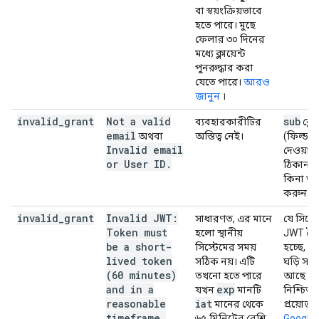
বা স্বয়ংক্রিয়ভাবে
হতে পারে। মুছে
ফেলার ৩০ দিনের
মধ্যে ক্লায়েন্ট
পুনরুদ্ধার করা
যেতে পারে।
আরও
জানুন
।
invalid
_
grant
Not a valid
sub
ব্যবহারকারীটির
ক্লে
email
অথবা
অস্তিত্ব নেই।
(ফিল্ড)-
Invalid email
দেওয়া 
or User ID
.
ঠিকানাট
কিনা তা
করুন।
invalid
_
grant
Invalid JWT:
সাধারণত, এর মানে
যে সিস্ট
Token must
হলো স্থানীয়
JWT তৈ
be a short-
সিস্টেমের সময়
হচ্ছে, স
lived token
সঠিক নয়। এটি
ঘড়ি সঠ
(60 minutes)
তখনো হতে পারে
আছে কি
and in a
exp
যখন
মানটি
নিশ্চিত
reasonable
iat
মানের থেকে
প্রয়োজন
timeframe.
৬৫ মিনিটের বেশি
Google