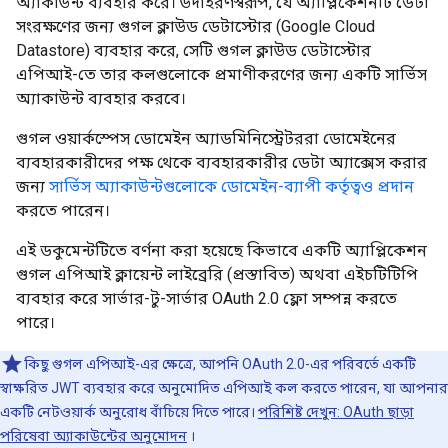
অ্যাকাউন্ট ব্যবহার করে। উদাহরণস্বরূপ, যে অ্যাপ্লিকেশনটি ডেটা
সংরক্ষণের জন্য গুগল ক্লাউড ডেটাস্টোর (Google Cloud
Datastore) ব্যবহার করে, সেটি গুগল ক্লাউড ডেটাস্টোর
এপিআই-তে তার কলগুলোকে প্রমাণীকরণের জন্য একটি সার্ভিস
অ্যাকাউন্ট ব্যবহার করবে।
গুগল ওয়ার্কস্পেস ডোমেইন অ্যাডমিনিস্ট্রেটররা ডোমেইনের
ব্যবহারকারীদের পক্ষ থেকে ব্যবহারকারীর ডেটা অ্যাক্সেস করার
জন্য
সার্ভিস অ্যাকাউন্টগুলোকে ডোমেইন-ব্যাপী কর্তৃত্বও প্রদান
করতে পারেন।
এই ডকুমেন্টটিতে বর্ণনা করা হয়েছে কিভাবে একটি অ্যাপ্লিকেশন
গুগল এপিআই ক্লায়েন্ট লাইব্রেরি (প্রস্তাবিত) অথবা এইচটিটিপি
ব্যবহার করে সার্ভার-টু-সার্ভার OAuth 2.0 ফ্লো সম্পন্ন করতে
পারে।
কিছু গুগল এপিআই-এর ক্ষেত্রে, আপনি OAuth 2.0-এর পরিবর্তে একটি
স্বাক্ষরিত JWT ব্যবহার করে অনুমোদিত এপিআই কল করতে পারেন, যা আপনার
একটি নেটওয়ার্ক অনুরোধ বাঁচিয়ে দিতে পারে।
পরিশিষ্ট দেখুন: OAuth ছাড়া
পরিষেবা অ্যাকাউন্টের অনুমোদন
।