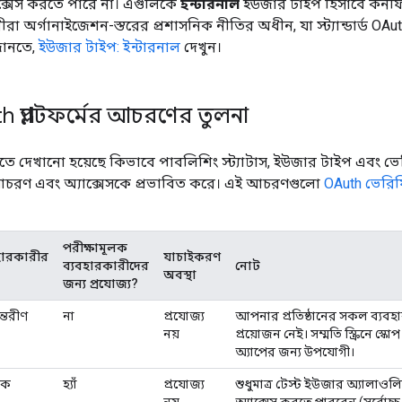
ক্সেস করতে পারে না। এগুলিকে
ইন্টারনাল
ইউজার টাইপ হিসাবে কনফি
ীরা অর্গানাইজেশন-স্তরের প্রশাসনিক নীতির অধীন, যা স্ট্যান্ডার
জানতে,
ইউজার টাইপ: ইন্টারনাল
দেখুন।
 প্ল্যাটফর্মের আচরণের তুলনা
ীতে দেখানো হয়েছে কিভাবে পাবলিশিং স্ট্যাটাস, ইউজার টাইপ এবং ভ
 আচরণ এবং অ্যাক্সেসকে প্রভাবিত করে। এই আচরণগুলো
OAuth ভেরি
পরীক্ষামূলক
হারকারীর
যাচাইকরণ
ব্যবহারকারীদের
নোট
অবস্থা
জন্য প্রযোজ্য?
ন্তরীণ
না
প্রযোজ্য
আপনার প্রতিষ্ঠানের সকল ব্যবহ
নয়
প্রয়োজন নেই। সম্মতি স্ক্রিনে স্ক
অ্যাপের জন্য উপযোগী।
যিক
হ্যাঁ
প্রযোজ্য
শুধুমাত্র টেস্ট ইউজার অ্যালাওলিস
নয়
অ্যাক্সেস করতে পারবেন (সর্বোচ্চ