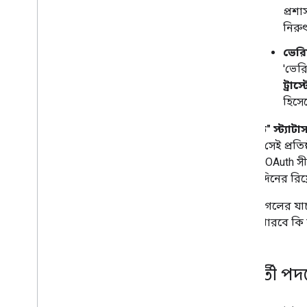
প্রশ
নিরু
ভেরি
'ভের
ট্রাস্
হিসে
"ট্রাস্টেড" স্ট্য
সেটিকে সেই প্রতিষ
সাধারণ OAuth স
এবং ৭-দিনের রিফ্
মূলত, গুগলের যাচ
করতে পারবে কি না,
পরবর্তী পদ