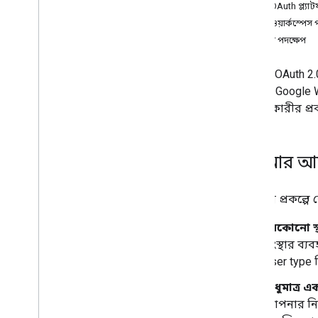
গুগল OAuth প্ল্যা
গুগল ওয়ার্কস্পেস
পরবর্তী পদক্ষেপ
Google OAuth 2.0
কীভাবে Google Wor
ব্যবহারকারীর প্র
আপনার আবে
আপনার প্রকল্পে কো
যেকোনো স্থ
সংস্থার ব্
user type
শুধুমাত্র 
আপনার নিজস