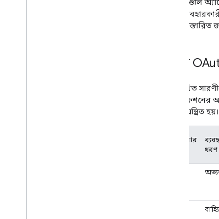
এগুলি অ্যা
ব্যবহারকার
বিস্তারিত 
গুগল OAuth
নিম্নলিখিত সারণ
অ্যাপ্লিকেশনের
দ্বারা নিয়ন্ত্রিত হয়।
প্রকাশনার
ব্যব
অবস্থা
ধরণ
প্রযোজ্য
অভ্য
নয়
পরীক্ষা
বাহ্