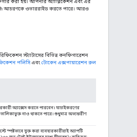
গার করা হয়। আপনার অ্যাপ্লিকেশন এবং এর
্ড OAuth আচরণকে ওভাররাইড করতে পারে। আরও
েরিফিকেশন স্ট্যাটাসের বিভিন্ন কনফিগারেশন
ফিকেশন পলিসি
এবং
টোকেন এক্সপায়ারেশন রুল
ারকারী অ্যাক্সেস করতে পারবেন। যাচাইকরণের
োপ তালিকাভুক্ত নাও থাকতে পারে। শুধুমাত্র অভ্যন্তরীণ
্টে স্পষ্টভাবে যুক্ত করা ব্যবহারকারীরাই অ্যাপটি
 ১০০ জন টেস্ট ইউজারের মধ্যে সীমাবদ্ধ)। ব্যতিক্রম: