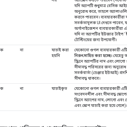
যদি অ্যাপটি শুধুমাত্র বেসিক আইড
অনুরোধ করে, তাহলে অ্যালাওলিস
করতে পারবেন। ব্যবহারকারীরা সাধ
সতর্কতামূলক UI দেখতে পাবেন, যা নির
অর্গানাইজেশন ব্যবহারকারীরা এই
যদি না অ্যাপটির ইউজার টাইপ '
টেস্টিংয়ের জন্য উপযোগী।
যিক
না
যাচাই করা
যেকোনো গুগল ব্যবহারকারী এটি
হয়নি
নিরুৎসাহিত করা হচ্ছে।
যেহেতু অ্
স্ক্রিনে অ্যাপটির নাম এবং লোগো 
সীমাবদ্ধ পরিসরের জন্য অনুরোধ
সতর্কবার্তা (ডেঞ্জার ইউআই) প্র
সীমাবদ্ধ থাকবে।
যিক
না
যাচাইকৃত
যেকোনো গুগল ব্যবহারকারী এটি
সংবেদনশীল এবং সীমাবদ্ধ স্কোপ
স্ক্রিনে অ্যাপের নাম, লোগো এবং স
এবং স্কোপ যাচাই করা হয়ে গেলে)