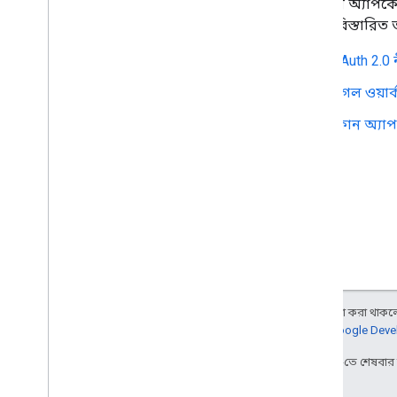
আপনার অ্যাপকে প্
আরও বিস্তারিত তথ
OAuth 2.0 
গুগল ওয়ার্
কোন অ্যাপগু
অন্য কিছু উল্লেখ না করা থাকলে,
আরও জানতে,
Google Devel
2026-05-22 UTC-তে শেষবা