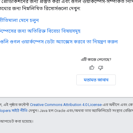
রোডাকশনের জন্য প্রস্তুত করা এবং গুগল ওয়ার্কস্পেস-সম্পর্কিত নির্দ
্যের জন্য নিম্নলিখিত রিসোর্সগুলো দেখুন:
নীতিমালা মেনে চলুন
কস্পেসের জন্য অতিরিক্ত বিবেচ্য বিষয়সমূহ
লি গুগল ওয়ার্কস্পেস ডেটা অ্যাক্সেস করবে তা নিয়ন্ত্রণ করুন
এটি কাজে লেগেছে?
মতামত জানান
 এই পৃষ্ঠার কন্টেন্ট
Creative Commons Attribution 4.0 License
-এর অধীনে এবং কো
opers সাইট নীতি
দেখুন। Java হল Oracle এবং/অথবা তার অ্যাফিলিয়েট সংস্থার রেজিস্টার
র আপডেট করা হয়েছে।