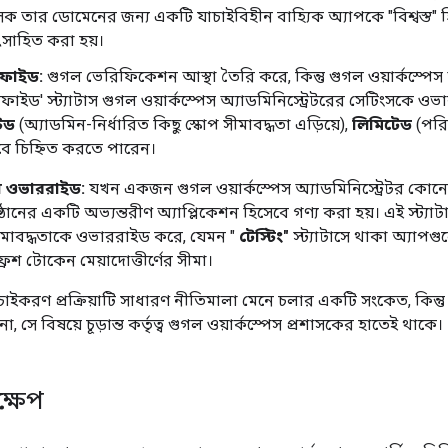
াসক তার ডোমেনের জন্য একটি যাচাইবিহীন বাহ্যিক অ্যাপকে "বিশ্বস্ত"
ৎসাহিত করা হয়।
ফাইড:
গুগল ভেরিফিকেশন আস্থা তৈরি করে, কিন্তু গুগল ওয়ার্কস্পেস অ্য
িফাইড' স্ট্যাটাস গুগল ওয়ার্কস্পেস অ্যাডমিনিস্ট্রেটরের সেটিংসকে 
টেড
(অ্যাডমিন-নির্ধারিত কিছু স্কোপ সীমাবদ্ধতা এড়িয়ে),
লিমিটেড
(পরি
বে চিহ্নিত করতে পারেন।
াটাস ওভাররাইড:
যখন একজন গুগল ওয়ার্কস্পেস অ্যাডমিনিস্ট্রেটর কোন
্ঠানের একটি অভ্যন্তরীণ অ্যাপ্লিকেশন হিসেবে গণ্য করা হয়। এই স্ট্যাট
ীমাবদ্ধতাকে ওভাররাইড করে, যেমন "
টেস্টিং"
স্ট্যাটাসে থাকা অ্যাপগ
রেশ টোকেন মেয়াদোত্তীর্ণের সীমা।
াইকরণ প্রক্রিয়াটি সাধারণ নীতিমালা মেনে চলার একটি সংকেত, কিন্তু 
 সে বিষয়ে চূড়ান্ত কর্তৃত্ব গুগল ওয়ার্কস্পেস প্রশাসকের হাতেই থাকে।
ক্ষেপ