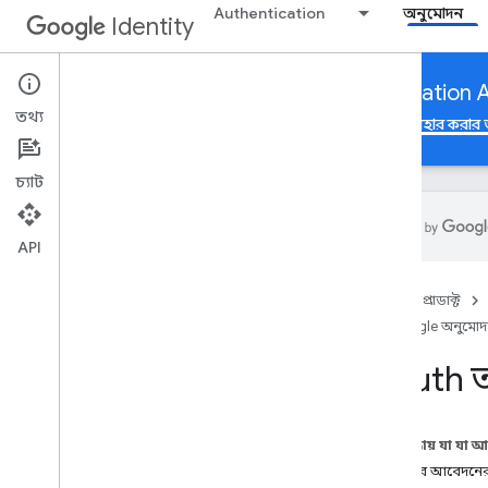
Authentication
অনুমোদন
Identity
App verification to use Google Authorization 
তথ্য
Google অ্যাকাউন্ট অনুমোদন
Google অনুমোদন API ব্যবহার করার 
চ্যাট
API
Google অনুমোদন API ব্যবহার করার
জন্য অ্যাপ যাচাইকরণ
হোম
প্রোডাক্ট
ওভারভিউ
Google অনুমোদন
OAuth 2
.
0 নীতি মেনে চলুন
OAuth অ্য
ব্র্যান্ড যাচাইকরণের জন্য অ্যাপ জমা দিন
সংবেদনশীল সুযোগ যাচাই
সীমাবদ্ধ সুযোগ যাচাইকরণ
এই পৃষ্ঠায় যা যা 
Google Workspace: অতিরিক্ত বিবেচনা
আপনার আবেদনের 