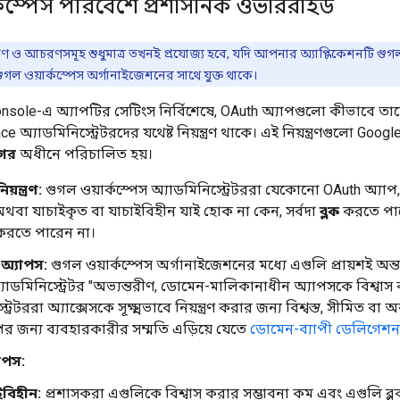
্কস্পেস পরিবেশে প্রশাসনিক ওভাররাইড
ন্ত্রণ ও আচরণসমূহ শুধুমাত্র তখনই প্রযোজ্য হবে, যদি আপনার অ্যাপ্লিকেশনটি গু
গল ওয়ার্কস্পেস অর্গানাইজেশনের সাথে যুক্ত থাকে।
sole-এ অ্যাপটির সেটিংস নির্বিশেষে, OAuth অ্যাপগুলো কীভাবে তাদে
 অ্যাডমিনিস্ট্রেটরদের যথেষ্ট নিয়ন্ত্রণ থাকে। এই নিয়ন্ত্রণগুলো 
গের
অধীনে পরিচালিত হয়।
য়ন্ত্রণ:
গুগল ওয়ার্কস্পেস অ্যাডমিনিস্ট্রেটররা যেকোনো OAuth অ্যাপ, 
অথবা যাচাইকৃত বা যাচাইবিহীন যাই হোক না কেন, সর্বদা
ব্লক
করতে পার
রতে পারেন না।
 অ্যাপস:
গুগল ওয়ার্কস্পেস অর্গানাইজেশনের মধ্যে এগুলি প্রায়শই অন্তর
যাডমিনিস্ট্রেটর "অভ্যন্তরীণ, ডোমেন-মালিকানাধীন অ্যাপসকে বিশ্বাস ক
ট্রেটররা অ্যাক্সেসকে সূক্ষ্মভাবে নিয়ন্ত্রণ করার জন্য বিশ্বস্ত, সীমি
্কোপের জন্য ব্যবহারকারীর সম্মতি এড়িয়ে যেতে
ডোমেন-ব্যাপী ডেলিগেশ
যাপস:
ইবিহীন:
প্রশাসকরা এগুলিকে বিশ্বাস করার সম্ভাবনা কম এবং এগুলি 