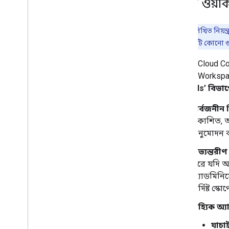
গুগল ওয়ার
দ্রষ্টব্য:
নিম্নলিখিত নিয়
আপনার প্রজেক্টটি কোনো গু
Google Cloud Con
Google Workspace
Controls’ বিভা
সার্বজনীন নি
প্রকাশিত, 
অনুমোদন ক
অভ্যন্তরীণ
করে যদি অ্
অ্যাডমিনিস্
নির্দিষ্ট স
বাহ্যিক অ্
যাচা