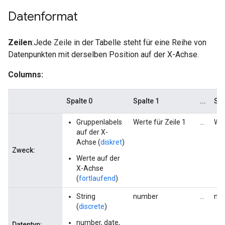
Datenformat
Zeilen
:Jede Zeile in der Tabelle steht für eine Reihe von
Datenpunkten mit derselben Position auf der X-Achse.
Columns:
Spalte 0
Spalte 1
...
Spa
Gruppenlabels
Werte für Zeile 1
...
Wer
auf der X-
Achse (
diskret
)
Zweck:
Werte auf der
X-Achse
(
fortlaufend
)
String
number
...
nu
(
discrete
)
number, date,
Datentyp: