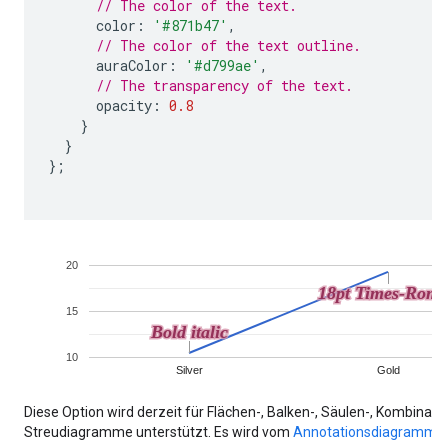
// The color of the text.
      color
:
'#871b47'
,
// The color of the text outline.
      auraColor
:
'#d799ae'
,
// The transparency of the text.
      opacity
:
0.8
}
}
};
Diese Option wird derzeit für Flächen-, Balken-, Säulen-, Kombinatio
Streudiagramme unterstützt. Es wird vom
Annotationsdiagramm
n