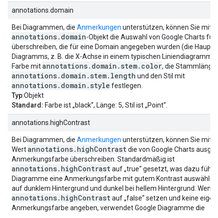
annotations.domain
Bei Diagrammen, die
Anmerkungen
unterstützen, können Sie mit 
annotations.domain
-Objekt die Auswahl von Google Charts f
überschreiben, die für eine Domain angegeben wurden (die Haupt
Diagramms, z. B. die X-Achse in einem typischen Liniendiagramm). 
annotations.domain.stem.color
Farbe mit
, die Stammlänge 
annotations.domain.stem.length
und den Stil mit
annotations.domain.style
festlegen.
Typ
:Objekt
Standard:
Farbe ist „black“, Länge: 5, Stil ist „Point“.
annotations.highContrast
Bei Diagrammen, die
Anmerkungen
unterstützen, können Sie mit 
annotations.highContrast
Wert
die von Google Charts ausge
Anmerkungsfarbe überschreiben. Standardmäßig ist
annotations.highContrast
auf „true“ gesetzt, was dazu führt
Diagramme eine Anmerkungsfarbe mit gutem Kontrast auswählen: 
auf dunklem Hintergrund und dunkel bei hellem Hintergrund. Wenn 
annotations.highContrast
auf „false“ setzen und keine eigen
Anmerkungsfarbe angeben, verwendet Google Diagramme die
Standardreihenfarbe für die Anmerkung: