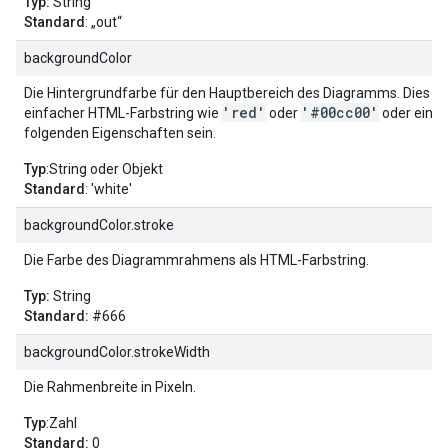
Typ:
String
Standard
: „out“
backgroundColor
Die Hintergrundfarbe für den Hauptbereich des Diagramms. Dies k
'red'
'#00cc00'
einfacher HTML-Farbstring wie
oder
oder ein O
folgenden Eigenschaften sein.
Typ
:String oder Objekt
Standard
: 'white'
backgroundColor.stroke
Die Farbe des Diagrammrahmens als HTML-Farbstring.
Typ:
String
Standard:
#666
backgroundColor.strokeWidth
Die Rahmenbreite in Pixeln.
Typ
:Zahl
Standard:
0