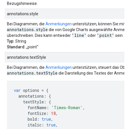
Bezugshinweise.
annotations.style
Bei Diagrammen, die
Anmerkungen
unterstützen, können Sie mit d
annotations.style
die von Google Charts ausgewählte Anmerk
'line'
'point'
überschreiben. Dies kann entweder
oder
sein.
Typ:
String
Standard
: „point“
annotations.textStyle
Bei Diagrammen, die
Anmerkungen
unterstützen, steuert das Obje
annotations.textStyle
die Darstellung des Textes der Anmerk
var
 options 
=
{
  annotations
:
{
    textStyle
:
{
      fontName
:
'Times-Roman'
,
      fontSize
:
18
,
      bold
:
true
,
      italic
:
true
,