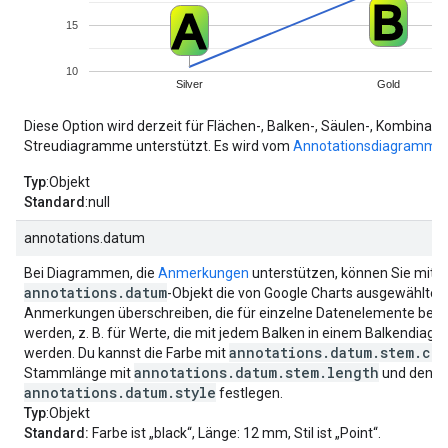
Diese Option wird derzeit für Flächen-, Balken-, Säulen-, Kombinatio
Streudiagramme unterstützt. Es wird vom
Annotationsdiagramm
n
Typ
:Objekt
Standard
:null
annotations.datum
Bei Diagrammen, die
Anmerkungen
unterstützen, können Sie mit 
annotations.datum
-Objekt die von Google Charts ausgewählte O
Anmerkungen überschreiben, die für einzelne Datenelemente berei
werden, z. B. für Werte, die mit jedem Balken in einem Balkendia
annotations.datum.stem.co
werden. Du kannst die Farbe mit
annotations.datum.stem.length
Stammlänge mit
und den St
annotations.datum.style
festlegen.
Typ
:Objekt
Standard:
Farbe ist „black“, Länge: 12 mm, Stil ist „Point“.