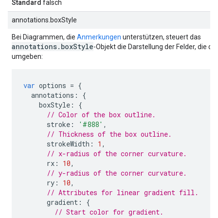
Standard
falsch
annotations.boxStyle
Bei Diagrammen, die
Anmerkungen
unterstützen, steuert das
annotations.boxStyle
-Objekt die Darstellung der Felder, die 
umgeben:
var
 options 
=
{
  annotations
:
{
    boxStyle
:
{
// Color of the box outline.
      stroke
:
'#888'
,
// Thickness of the box outline.
      strokeWidth
:
1
,
// x-radius of the corner curvature.
      rx
:
10
,
// y-radius of the corner curvature.
      ry
:
10
,
// Attributes for linear gradient fill.
      gradient
:
{
// Start color for gradient.