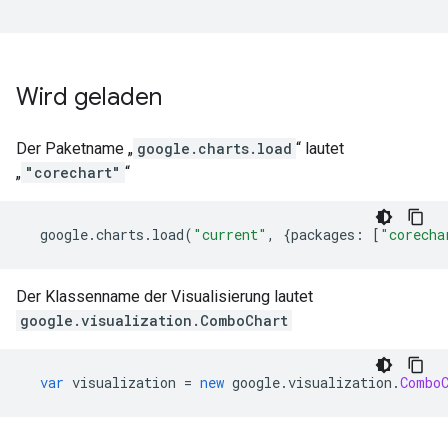
Wird geladen
Der Paketname „
google.charts.load
“ lautet
„
"corechart"
“
  google
.
charts
.
load
(
"current"
,
{
packages
:
[
"corecha
Der Klassenname der Visualisierung lautet
google.visualization.ComboChart
var
 visualization 
=
new
 google
.
visualization
.
Combo