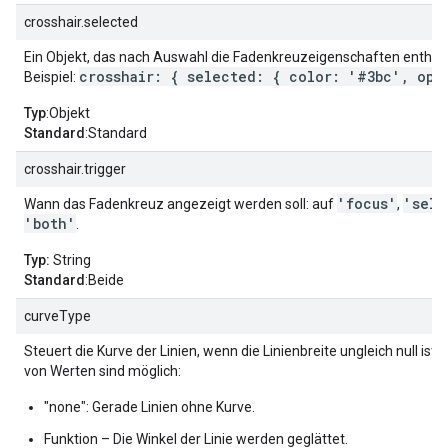
crosshair.selected
Ein Objekt, das nach Auswahl die Fadenkreuzeigenschaften enthält
crosshair: { selected: { color: '#3bc', opac
Beispiel:
Typ
:Objekt
Standard
:Standard
crosshair.trigger
'focus'
'sele
Wann das Fadenkreuz angezeigt werden soll: auf
,
'both'
.
Typ:
String
Standard
:Beide
curveType
Steuert die Kurve der Linien, wenn die Linienbreite ungleich null ist.
von Werten sind möglich:
"none": Gerade Linien ohne Kurve.
Funktion – Die Winkel der Linie werden geglättet.