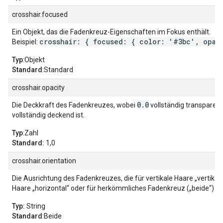
crosshair.focused
Ein Objekt, das die Fadenkreuz-Eigenschaften im Fokus enthält.
crosshair: { focused: { color: '#3bc', opaci
Beispiel:
Typ
:Objekt
Standard
:Standard
crosshair.opacity
0.0
Die Deckkraft des Fadenkreuzes, wobei
vollständig transparen
vollständig deckend ist.
Typ
:Zahl
Standard:
1,0
crosshair.orientation
Die Ausrichtung des Fadenkreuzes, die für vertikale Haare „vertikal“
Haare „horizontal“ oder für herkömmliches Fadenkreuz („beide“) se
Typ:
String
Standard
:Beide