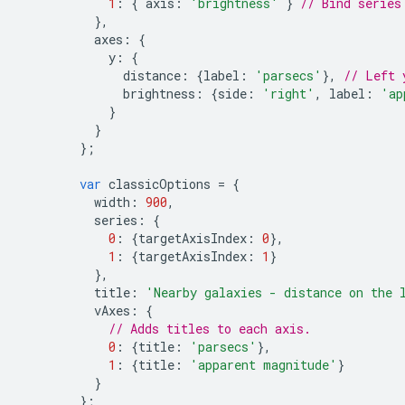
1
:
{
 axis
:
'brightness'
}
// Bind series
},
          axes
:
{
            y
:
{
              distance
:
{
label
:
'parsecs'
},
// Left 
              brightness
:
{
side
:
'right'
,
 label
:
'ap
}
}
};
var
 classicOptions 
=
{
          width
:
900
,
          series
:
{
0
:
{
targetAxisIndex
:
0
},
1
:
{
targetAxisIndex
:
1
}
},
          title
:
'Nearby galaxies - distance on the 
          vAxes
:
{
// Adds titles to each axis.
0
:
{
title
:
'parsecs'
},
1
:
{
title
:
'apparent magnitude'
}
}
};