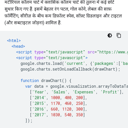
मटीरियल कॉलम चार्ट में क्लासिक कॉलम चार्ट की तुलना में कई छोटे
सुधार किए गए हैं. इसमें बेहतर रंग पटल, गोल कोने, लेबल की साफ़
फ़ॉर्मैटिंग, सीरीज़ के बीच कम डिफ़ॉल्ट स्पेस, सॉफ़्ट ग्रिडलाइन और टाइटल
(और सबटाइटल जोड़ना) शामिल हैं.
<html>
<head>
<script
type
=
"text/javascript"
src
=
"https://www.
<script
type
=
"text/javascript"
>
      google
.
charts
.
load
(
'current'
,
{
'packages'
:[
'ba
      google
.
charts
.
setOnLoadCallback
(
drawChart
);
function
 drawChart
()
{
var
 data 
=
 google
.
visualization
.
arrayToDataT
[
'Year'
,
'Sales'
,
'Expenses'
,
'Profit'
],
[
'2014'
,
1000
,
400
,
200
],
[
'2015'
,
1170
,
460
,
250
],
[
'2016'
,
660
,
1120
,
300
],
[
'2017'
,
1030
,
540
,
350
]
]);