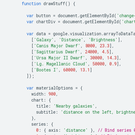
function
 drawStuff
()
{
var
 button 
=
 document
.
getElementById
(
'change
var
 chartDiv 
=
 document
.
getElementById
(
'char
var
 data 
=
 google
.
visualization
.
arrayToDataT
[
'Galaxy'
,
'Distance'
,
'Brightness'
],
[
'Canis Major Dwarf'
,
8000
,
23.3
],
[
'Sagittarius Dwarf'
,
24000
,
4.5
],
[
'Ursa Major II Dwarf'
,
30000
,
14.3
],
[
'Lg. Magellanic Cloud'
,
50000
,
0.9
],
[
'Bootes I'
,
60000
,
13.1
]
]);
var
 materialOptions 
=
{
          width
:
900
,
          chart
:
{
            title
:
'Nearby galaxies'
,
            subtitle
:
'distance on the left, brightn
},
          series
:
{
0
:
{
 axis
:
'distance'
},
// Bind series 