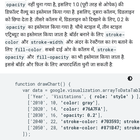
opacity
नहीं चुना गया है, इसलिए 1.0 (पूरी तरह से ओपेक) की
डिफ़ॉल्ट वैल्यू का इस्तेमाल किया गया है. इसलिए, दूसरा कॉलम, ग्रिडलाइन
को छिपा देता है. तीसरे कॉलम में, ग्रिडलाइन को दिखाने के लिए, 0.2 के
opacity
का इस्तेमाल किया गया है. चौथे स्टाइल में, तीन स्टाइल
एट्रिब्यूट का इस्तेमाल किया जाता है: बॉर्डर बनाने के लिए
stroke-
color
और
stroke-width
और अंदर के रेक्टैंगल का रंग बताने के
लिए
fill-color
. सबसे दाईं ओर के कॉलम में,
stroke-
opacity
और
fill-opacity
का भी इस्तेमाल किया जाता है.
इससे बॉर्डर और फ़िल के लिए अपारदर्शिता चुनी जा सकती है:
   function drawChart() {

      var data = google.visualization.arrayToDataTabl
        ['Year', 'Visitations', 
{ role: 'style' }
 ],
        ['2010', 10, 
'color: gray'
],

        ['2020', 14, 
'color: #76A7FA'
],

        ['2030', 16, 
'opacity: 0.2'
],

        ['2040', 22, 
'stroke-color: #703593; stroke
        ['2050', 28, 
'stroke-color: #871B47; stroke