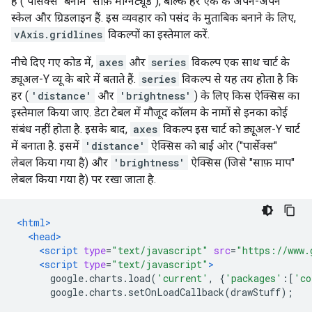
है ("पार्सेक्स" बनाम "साफ़ मैग्निट्यूड"), बल्कि हर एक के अपने-अपने
स्केल और ग्रिडलाइन हैं. इस व्यवहार को पसंद के मुताबिक बनाने के लिए,
vAxis.gridlines
विकल्पों का इस्तेमाल करें.
नीचे दिए गए कोड में,
axes
और
series
विकल्प एक साथ चार्ट के
ड्यूअल-Y व्यू के बारे में बताते हैं.
series
विकल्प से यह तय होता है कि
हर (
'distance'
और
'brightness'
) के लिए किस ऐक्सिस का
इस्तेमाल किया जाए. डेटा टेबल में मौजूद कॉलम के नामों से इनका कोई
संबंध नहीं होता है. इसके बाद,
axes
विकल्प इस चार्ट को ड्यूअल-Y चार्ट
में बनाता है. इसमें
'distance'
ऐक्सिस को बाईं ओर ("पार्सेक्स"
लेबल किया गया है) और
'brightness'
ऐक्सिस (जिसे "साफ़ माप"
लेबल किया गया है) पर रखा जाता है.
<html>
<head>
<script
type
=
"text/javascript"
src
=
"https://www.
<script
type
=
"text/javascript"
>
      google
.
charts
.
load
(
'current'
,
{
'packages'
:[
'co
      google
.
charts
.
setOnLoadCallback
(
drawStuff
);