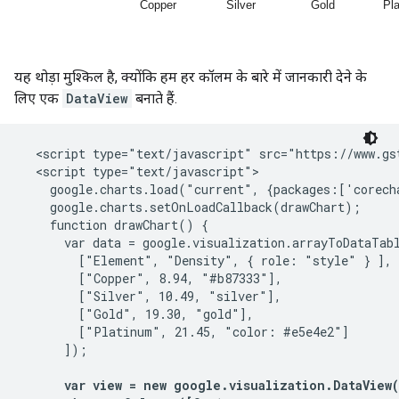
यह थोड़ा मुश्किल है, क्योंकि हम हर कॉलम के बारे में जानकारी देने के
लिए एक
DataView
बनाते हैं.
  <script type="text/javascript" src="https://www.gst
  <script type="text/javascript">

    google.charts.load("current", {packages:['corecha
    google.charts.setOnLoadCallback(drawChart);

    function drawChart() {

      var data = google.visualization.arrayToDataTabl
        ["Element", "Density", { role: "style" } ],

        ["Copper", 8.94, "#b87333"],

        ["Silver", 10.49, "silver"],

        ["Gold", 19.30, "gold"],

        ["Platinum", 21.45, "color: #e5e4e2"]

      ]);

var view = new google.visualization.DataView(d