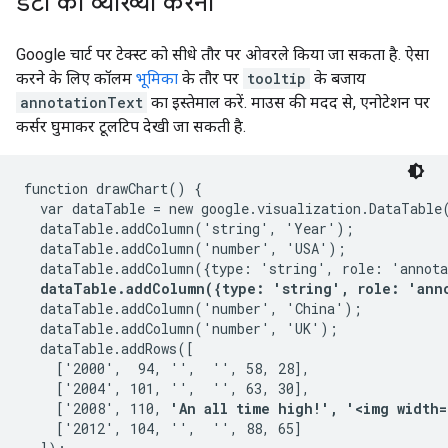
डेटा की व्याख्या करना
Google चार्ट पर टेक्स्ट को सीधे तौर पर ओवरले किया जा सकता है. ऐसा
करने के लिए कॉलम
भूमिका
के तौर पर
tooltip
के बजाय
annotationText
का इस्तेमाल करें. माउस की मदद से, एनोटेशन पर
कर्सर घुमाकर टूलटिप देखी जा सकती है.
function drawChart() {

  var dataTable = new google.visualization.DataTable(
  dataTable.addColumn('string', 'Year');

  dataTable.addColumn('number', 'USA');

  dataTable.addColumn({type: 'string', role: 'annota
dataTable.addColumn({type: 'string', role: 'ann
  dataTable.addColumn('number', 'China');

  dataTable.addColumn('number', 'UK');

  dataTable.addRows([

    ['2000',  94, '',  '', 58, 28],

    ['2004', 101, '',  '', 63, 30],

    ['2008', 110, 
'An all time high!', '<img width=
    ['2012', 104, '',  '', 88, 65]
