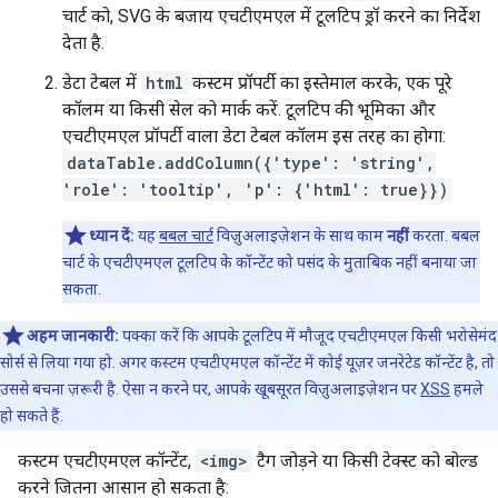
चार्ट को, SVG के बजाय एचटीएमएल में टूलटिप ड्रॉ करने का निर्देश
देता है.
डेटा टेबल में
html
कस्टम प्रॉपर्टी का इस्तेमाल करके, एक पूरे
कॉलम या किसी सेल को मार्क करें. टूलटिप की भूमिका और
एचटीएमएल प्रॉपर्टी वाला डेटा टेबल कॉलम इस तरह का होगा:
dataTable.addColumn({'type': 'string',
'role': 'tooltip', 'p': {'html': true}})
ध्यान दें:
यह
बबल चार्ट
विज़ुअलाइज़ेशन के साथ काम
नहीं
करता. बबल
चार्ट के एचटीएमएल टूलटिप के कॉन्टेंट को पसंद के मुताबिक नहीं बनाया जा
सकता.
अहम जानकारी:
पक्का करें कि आपके टूलटिप में मौजूद एचटीएमएल किसी भरोसेमंद
सोर्स से लिया गया हो. अगर कस्टम एचटीएमएल कॉन्टेंट में कोई यूज़र जनरेटेड कॉन्टेंट है, तो
उससे बचना ज़रूरी है. ऐसा न करने पर, आपके खूबसूरत विज़ुअलाइज़ेशन पर
XSS
हमले
हो सकते हैं.
कस्टम एचटीएमएल कॉन्टेंट,
<img>
टैग जोड़ने या किसी टेक्स्ट को बोल्ड
करने जितना आसान हो सकता है: