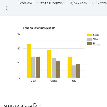
      '<td><b>' + totalBronze + '</b></td>' + '</tr>
घुमावदार टूलटिप