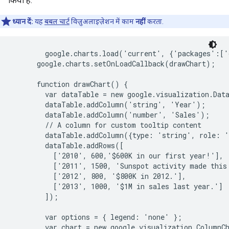
किया है.
ध्यान दें:
यह
बबल चार्ट
विज़ुअलाइज़ेशन में काम
नहीं
करता.
        google.charts.load('current', {'packages':['
      google.charts.setOnLoadCallback(drawChart);

      function drawChart() {

        var dataTable = new google.visualization.Data
        dataTable.addColumn('string', 'Year');

        dataTable.addColumn('number', 'Sales');

        // A column for custom tooltip content

        dataTable.addColumn({type: 'string', role: '
        dataTable.addRows([

          ['2010', 600,'$600K in our first year!'],

          ['2011', 1500, 'Sunspot activity made this 
          ['2012', 800, '$800K in 2012.'],

          ['2013', 1000, '$1M in sales last year.']

        ]);

        var options = { legend: 'none' };

        var chart = new google.visualization.ColumnC