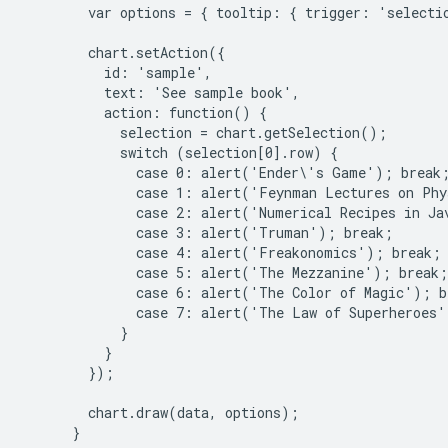
        var options = { tooltip: { trigger: 'selectio
        chart.setAction({

          id: 'sample',

          text: 'See sample book',

          action: function() {

            selection = chart.getSelection();

            switch (selection[0].row) {

              case 0: alert('Ender\'s Game'); break;
              case 1: alert('Feynman Lectures on Phy
              case 2: alert('Numerical Recipes in Jav
              case 3: alert('Truman'); break;

              case 4: alert('Freakonomics'); break;

              case 5: alert('The Mezzanine'); break;

              case 6: alert('The Color of Magic'); br
              case 7: alert('The Law of Superheroes'
            }

          }

        });

        chart.draw(data, options);
