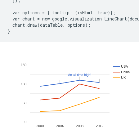
  ]);

  var options = { tooltip: {isHtml: true}};

  var chart = new google.visualization.LineChart(doc
  chart.draw(dataTable, options);
