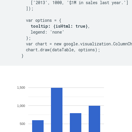
          ['2013', 1000, '$1M in sales last year.']

        ]);

        var options = {

tooltip: {isHtml: true}
,

          legend: 'none'

        };

        var chart = new google.visualization.ColumnC
        chart.draw(dataTable, options);
