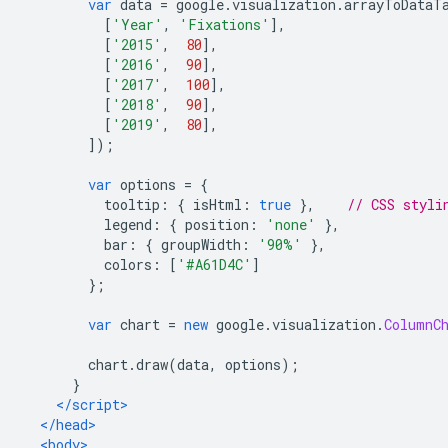
var
 data 
=
 google
.
visualization
.
arrayToDataT
[
'Year'
,
'Fixations'
],
[
'2015'
,
80
],
[
'2016'
,
90
],
[
'2017'
,
100
],
[
'2018'
,
90
],
[
'2019'
,
80
],
]);
var
 options 
=
{
          tooltip
:
{
 isHtml
:
true
},
// CSS styli
          legend
:
{
 position
:
'none'
},
          bar
:
{
 groupWidth
:
'90%'
},
          colors
:
[
'#A61D4C'
]
};
var
 chart 
=
new
 google
.
visualization
.
ColumnC
        chart
.
draw
(
data
,
 options
);
}
</script>
</head>
<body>