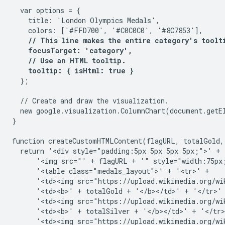
  var options = {

    title: 'London Olympics Medals',

    colors: ['#FFD700', '#C0C0C0', '#8C7853'],

// This line makes the entire category's toolti
    focusTarget: 'category',

    // Use an HTML tooltip.

    tooltip: { isHtml: true }
  };

  // Create and draw the visualization.

  new google.visualization.ColumnChart(document.getE
}

function createCustomHTMLContent(flagURL, totalGold, 
  return '<div style="padding:5px 5px 5px 5px;">' +

      '<img src="' + flagURL + '" style="width:75px;
      '<table class="medals_layout">' + '<tr>' +

      '<td><img src="https://upload.wikimedia.org/wi
      '<td><b>' + totalGold + '</b></td>' + '</tr>' 
      '<td><img src="https://upload.wikimedia.org/wi
      '<td><b>' + totalSilver + '</b></td>' + '</tr>
      '<td><img src="https://upload.wikimedia.org/wi