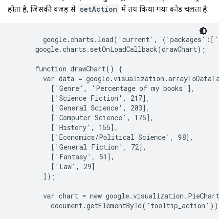
होता है, जिसकी वजह से
setAction
में तय किया गया कोड चलता है:
        google.charts.load('current', {'packages':['
      google.charts.setOnLoadCallback(drawChart);

      function drawChart() {

        var data = google.visualization.arrayToDataTa
          ['Genre', 'Percentage of my books'],

          ['Science Fiction', 217],

          ['General Science', 203],

          ['Computer Science', 175],

          ['History', 155],

          ['Economics/Political Science', 98],

          ['General Fiction', 72],

          ['Fantasy', 51],

          ['Law', 29]

        ]);

        var chart = new google.visualization.PieChart
          document.getElementById('tooltip_action'));