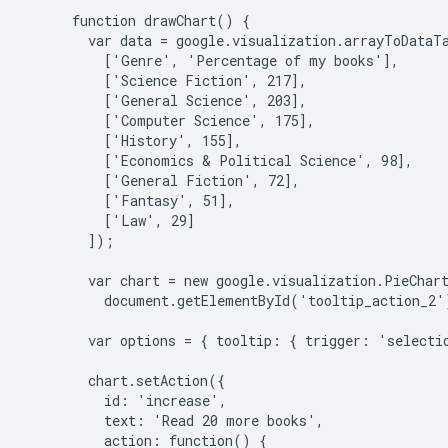
      function drawChart() {

        var data = google.visualization.arrayToDataTa
          ['Genre', 'Percentage of my books'],

          ['Science Fiction', 217],

          ['General Science', 203],

          ['Computer Science', 175],

          ['History', 155],

          ['Economics & Political Science', 98],

          ['General Fiction', 72],

          ['Fantasy', 51],

          ['Law', 29]

        ]);

        var chart = new google.visualization.PieChart
          document.getElementById('tooltip_action_2')
        var options = { tooltip: { trigger: 'selectio
        chart.setAction({

          id: 'increase',

          text: 'Read 20 more books',

          action: function() {
