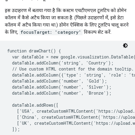
इस उदाहरण में बताया गया है कि कस्टम एचटीएमएल टूलटिप को डोमेन
कॉलम में कैसे अटैच किया जा सकता है. (पिछले उदाहरणों में, इसे डेटा
कॉलम में अटैच किया गया था.) डोमेन ऐक्सिस के लिए टूलटिप चालू करने
के लिए,
focusTarget: 'category'
विकल्प सेट करें.
function drawChart() {

  var dataTable = new google.visualization.DataTable(
  dataTable.addColumn('string', 'Country');

  // Use custom HTML content for the domain tooltip.

  dataTable.addColumn({'type': 'string', 'role': 't
  dataTable.addColumn('number', 'Gold');

  dataTable.addColumn('number', 'Silver');

  dataTable.addColumn('number', 'Bronze');

  dataTable.addRows([

    ['USA', createCustomHTMLContent('https://upload.
    ['China', createCustomHTMLContent('https://uploa
    ['UK', createCustomHTMLContent('https://upload.w
  ]);
