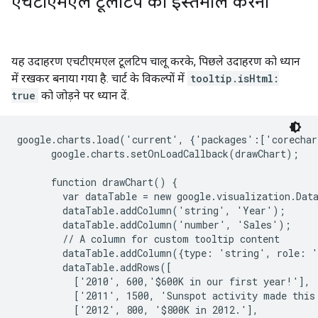
एचटीएमएल टूलटिप का इस्तेमाल करना
यह उदाहरण एचटीएमएल टूलटिप चालू करके, पिछले उदाहरण को ध्यान
में रखकर बनाया गया है. चार्ट के विकल्पों में
tooltip.isHtml:
true
को जोड़ने पर ध्यान दें.
google.charts.load('current', {'packages':['corechar
      google.charts.setOnLoadCallback(drawChart);

      function drawChart() {

        var dataTable = new google.visualization.Data
        dataTable.addColumn('string', 'Year');

        dataTable.addColumn('number', 'Sales');

        // A column for custom tooltip content

        dataTable.addColumn({type: 'string', role: '
        dataTable.addRows([

          ['2010', 600,'$600K in our first year!'],

          ['2011', 1500, 'Sunspot activity made this 
          ['2012', 800, '$800K in 2012.'],
