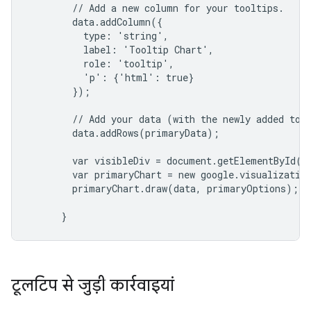
        // Add a new column for your tooltips.

        data.addColumn({

          type: 'string',

          label: 'Tooltip Chart',

          role: 'tooltip',

          'p': {'html': true}

        });

        // Add your data (with the newly added tool
        data.addRows(primaryData);

        var visibleDiv = document.getElementById('v
        var primaryChart = new google.visualization
        primaryChart.draw(data, primaryOptions);

टूलटिप से जुड़ी कार्रवाइयां