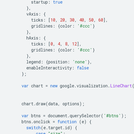
          startup
:
true
},
        vAxis
:
{
          ticks
:
[
10
,
20
,
30
,
40
,
50
,
60
],
          gridlines
:
{
color
:
'#ccc'
}
},
        hAxis
:
{
          ticks
:
[
0
,
4
,
8
,
12
],
          gridlines
:
{
color
:
'#ccc'
}
},
        legend
:
{
position
:
'none'
},
        enableInteractivity
:
false
};
var
 chart 
=
new
 google
.
visualization
.
LineChart
      chart
.
draw
(
data
,
 options
);
var
 btns 
=
 document
.
querySelector
(
'#btns'
);
      btns
.
onclick 
=
function
(
e
)
{
switch
(
e
.
target
.
id
)
{
case
"size"
: