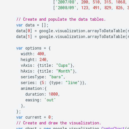
[
'2007/08'
,
200
,
510
,
315
,
1068
,
[
'2008/09'
,
123
,
491
,
829
,
826
,
// Create and populate the data tables.
var
 data 
=
[];
    data
[
0
]
=
 google
.
visualization
.
arrayToDataTable
(
    data
[
1
]
=
 google
.
visualization
.
arrayToDataTable
(
var
 options 
=
{
      width
:
400
,
      height
:
240
,
      vAxis
:
{
title
:
"Cups"
},
      hAxis
:
{
title
:
"Month"
},
      seriesType
:
"bars"
,
      series
:
{
5
:
{
type
:
"line"
}},
      animation
:{
        duration
:
1000
,
        easing
:
'out'
},
};
var
 current 
=
0
;
// Create and draw the visualization.
var
 chart 
=
new
 google
.
visualization
.
ComboChart
(