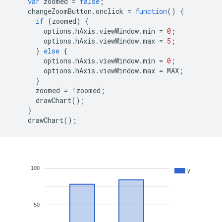
var
 zoomed 
=
false
;
    changeZoomButton
.
onclick 
=
function
()
{
if
(
zoomed
)
{
        options
.
hAxis
.
viewWindow
.
min 
=
0
;
        options
.
hAxis
.
viewWindow
.
max 
=
5
;
}
else
{
        options
.
hAxis
.
viewWindow
.
min 
=
0
;
        options
.
hAxis
.
viewWindow
.
max 
=
 MAX
;
}
      zoomed 
=
!
zoomed
;
      drawChart
();
}
    drawChart
();