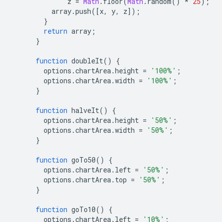
              z 
=
Math
.
floor
(
Math
.
random
()
*
25
);
          array
.
push
([
x
,
 y
,
 z
]);
}
return
 array
;
}
function
 doubleIt
()
{
        options
.
chartArea
.
height 
=
'100%'
;
        options
.
chartArea
.
width 
=
'100%'
;
}
function
 halveIt
()
{
        options
.
chartArea
.
height 
=
'50%'
;
        options
.
chartArea
.
width 
=
'50%'
;
}
function
 goTo50
()
{
        options
.
chartArea
.
left 
=
'50%'
;
        options
.
chartArea
.
top 
=
'50%'
;
}
function
 goTo10
()
{
        options
.
chartArea
.
left 
=
'10%'
;