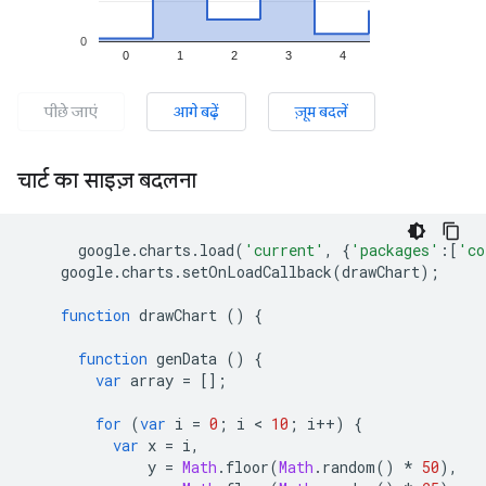
चार्ट का साइज़ बदलना
      google
.
charts
.
load
(
'current'
,
{
'packages'
:[
'co
    google
.
charts
.
setOnLoadCallback
(
drawChart
);
function
 drawChart 
()
{
function
 genData 
()
{
var
 array 
=
[];
for
(
var
 i 
=
0
;
 i 
<
10
;
 i
++)
{
var
 x 
=
 i
,
              y 
=
Math
.
floor
(
Math
.
random
()
*
50
),