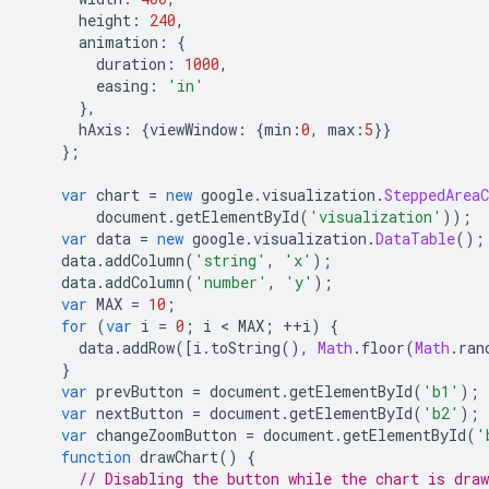
      height
:
240
,
      animation
:
{
        duration
:
1000
,
        easing
:
'in'
},
      hAxis
:
{
viewWindow
:
{
min
:
0
,
 max
:
5
}}
};
var
 chart 
=
new
 google
.
visualization
.
SteppedAreaC
        document
.
getElementById
(
'visualization'
));
var
 data 
=
new
 google
.
visualization
.
DataTable
();
    data
.
addColumn
(
'string'
,
'x'
);
    data
.
addColumn
(
'number'
,
'y'
);
var
 MAX 
=
10
;
for
(
var
 i 
=
0
;
 i 
<
 MAX
;
++
i
)
{
      data
.
addRow
([
i
.
toString
(),
Math
.
floor
(
Math
.
ran
}
var
 prevButton 
=
 document
.
getElementById
(
'b1'
);
var
 nextButton 
=
 document
.
getElementById
(
'b2'
);
var
 changeZoomButton 
=
 document
.
getElementById
(
'
function
 drawChart
()
{
// Disabling the button while the chart is draw