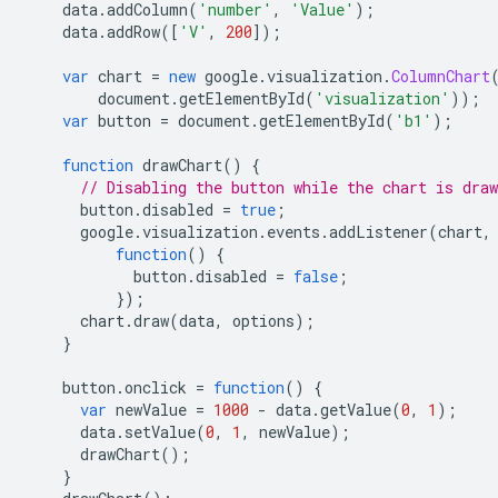
    data
.
addColumn
(
'number'
,
'Value'
);
    data
.
addRow
([
'V'
,
200
]);
var
 chart 
=
new
 google
.
visualization
.
ColumnChart
        document
.
getElementById
(
'visualization'
));
var
 button 
=
 document
.
getElementById
(
'b1'
);
function
 drawChart
()
{
// Disabling the button while the chart is draw
      button
.
disabled 
=
true
;
      google
.
visualization
.
events
.
addListener
(
chart
,
function
()
{
            button
.
disabled 
=
false
;
});
      chart
.
draw
(
data
,
 options
);
}
    button
.
onclick 
=
function
()
{
var
 newValue 
=
1000
-
 data
.
getValue
(
0
,
1
);
      data
.
setValue
(
0
,
1
,
 newValue
);
      drawChart
();
}