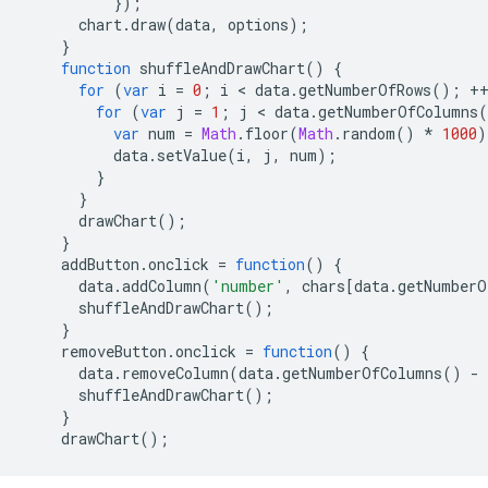
});
      chart
.
draw
(
data
,
 options
);
}
function
 shuffleAndDrawChart
()
{
for
(
var
 i 
=
0
;
 i 
<
 data
.
getNumberOfRows
();
+
for
(
var
 j 
=
1
;
 j 
<
 data
.
getNumberOfColumns
(
var
 num 
=
Math
.
floor
(
Math
.
random
()
*
1000
)
          data
.
setValue
(
i
,
 j
,
 num
);
}
}
      drawChart
();
}
    addButton
.
onclick 
=
function
()
{
      data
.
addColumn
(
'number'
,
 chars
[
data
.
getNumberO
      shuffleAndDrawChart
();
}
    removeButton
.
onclick 
=
function
()
{
      data
.
removeColumn
(
data
.
getNumberOfColumns
()
-
      shuffleAndDrawChart
();
}
    drawChart
();