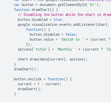
var
 button 
=
 document
.
getElementById
(
'b1'
);
function
 drawChart
()
{
// Disabling the button while the chart is draw
      button
.
disabled 
=
true
;
      google
.
visualization
.
events
.
addListener
(
chart
,
function
()
{
            button
.
disabled 
=
false
;
            button
.
value 
=
'Switch to '
+
(
current 
?
});
      options
[
'title'
]
=
'Monthly '
+
(
current 
?
'Co
      chart
.
draw
(
data
[
current
],
 options
);
}
    drawChart
();
    button
.
onclick 
=
function
()
{
      current 
=
1
-
 current
;
      drawChart
();
}