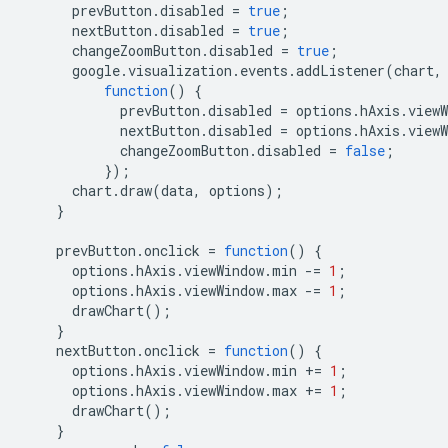
      prevButton
.
disabled 
=
true
;
      nextButton
.
disabled 
=
true
;
      changeZoomButton
.
disabled 
=
true
;
      google
.
visualization
.
events
.
addListener
(
chart
,
function
()
{
            prevButton
.
disabled 
=
 options
.
hAxis
.
viewW
            nextButton
.
disabled 
=
 options
.
hAxis
.
viewW
            changeZoomButton
.
disabled 
=
false
;
});
      chart
.
draw
(
data
,
 options
);
}
    prevButton
.
onclick 
=
function
()
{
      options
.
hAxis
.
viewWindow
.
min 
-=
1
;
      options
.
hAxis
.
viewWindow
.
max 
-=
1
;
      drawChart
();
}
    nextButton
.
onclick 
=
function
()
{
      options
.
hAxis
.
viewWindow
.
min 
+=
1
;
      options
.
hAxis
.
viewWindow
.
max 
+=
1
;
      drawChart
();
}