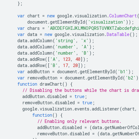
};
var
 chart 
=
new
 google
.
visualization
.
ColumnChart
        document
.
getElementById
(
'visualization'
));
var
 chars 
=
'ABCDEFGHIJKLMNOPQRSTUVWXTZabcdefghi
var
 data 
=
new
 google
.
visualization
.
DataTable
();
    data
.
addColumn
(
'string'
,
'x'
);
    data
.
addColumn
(
'number'
,
'A'
);
    data
.
addColumn
(
'number'
,
'B'
);
    data
.
addRow
([
'A'
,
123
,
40
]);
    data
.
addRow
([
'B'
,
17
,
20
]);
var
 addButton 
=
 document
.
getElementById
(
'b1'
);
var
 removeButton 
=
 document
.
getElementById
(
'b2'
)
function
 drawChart
()
{
// Disabling the buttons while the chart is dra
      addButton
.
disabled 
=
true
;
      removeButton
.
disabled 
=
true
;
      google
.
visualization
.
events
.
addListener
(
chart
,
function
()
{
// Enabling only relevant buttons.
            addButton
.
disabled 
=
(
data
.
getNumberOfCo
            removeButton
.
disabled 
=
(
data
.
getNumberO