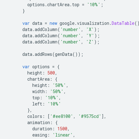
        options
.
chartArea
.
top 
=
'10%'
;
}
var
 data 
=
new
 google
.
visualization
.
DataTable
(
      data
.
addColumn
(
'number'
,
'X'
);
      data
.
addColumn
(
'number'
,
'Y'
);
      data
.
addColumn
(
'number'
,
'Z'
);
      data
.
addRows
(
genData
());
var
 options 
=
{
        height
:
500
,
        chartArea
:
{
          height
:
'50%'
,
          width
:
'50%'
,
          top
:
'10%'
,
          left
:
'10%'
},
        colors
:
[
'#ee8100'
,
'#9575cd'
],
        animation
:
{
          duration
:
1500
,
          easing
:
'linear'
,