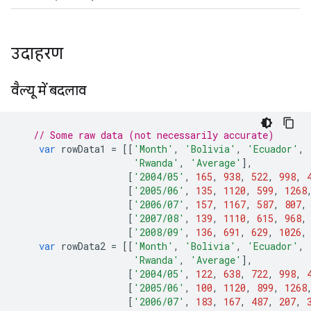
उदाहरण
वैल्यू में बदलाव
// Some raw data (not necessarily accurate)
var
 rowData1 
=
[[
'Month'
,
'Bolivia'
,
'Ecuador'
,
'Rwanda'
,
'Average'
],
[
'2004/05'
,
165
,
938
,
522
,
998
,
[
'2005/06'
,
135
,
1120
,
599
,
1268
[
'2006/07'
,
157
,
1167
,
587
,
807
,
[
'2007/08'
,
139
,
1110
,
615
,
968
,
[
'2008/09'
,
136
,
691
,
629
,
1026
,
var
 rowData2 
=
[[
'Month'
,
'Bolivia'
,
'Ecuador'
,
'Rwanda'
,
'Average'
],
[
'2004/05'
,
122
,
638
,
722
,
998
,
[
'2005/06'
,
100
,
1120
,
899
,
1268
[
'2006/07'
,
183
,
167
,
487
,
207
,