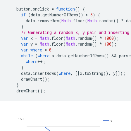
    button
.
onclick 
=
function
()
{
if
(
data
.
getNumberOfRows
()
>
5
)
{
        data
.
removeRow
(
Math
.
floor
(
Math
.
random
()
*
 da
}
// Generating a random x, y pair and inserting
var
 x 
=
Math
.
floor
(
Math
.
random
()
*
1000
);
var
 y 
=
Math
.
floor
(
Math
.
random
()
*
100
);
var
where
=
0
;
while
(
where
<
 data
.
getNumberOfRows
()
&&
 parse
where
++;
}
      data
.
insertRows
(
where
,
[[
x
.
toString
(),
 y
]]);
      drawChart
();
}
    drawChart
();