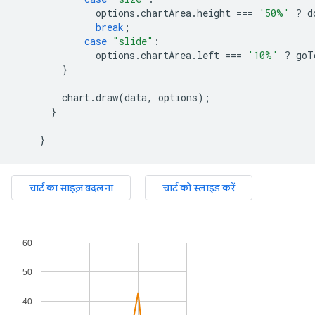
              options
.
chartArea
.
height 
===
'50%'
?
 d
break
;
case
"slide"
:
              options
.
chartArea
.
left 
===
'10%'
?
 goT
}
        chart
.
draw
(
data
,
 options
);
}
}