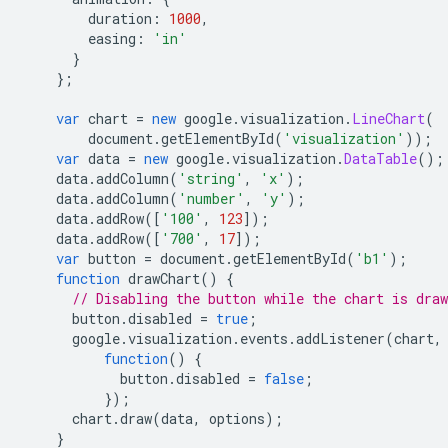
        duration
:
1000
,
        easing
:
'in'
}
};
var
 chart 
=
new
 google
.
visualization
.
LineChart
(
        document
.
getElementById
(
'visualization'
));
var
 data 
=
new
 google
.
visualization
.
DataTable
();
    data
.
addColumn
(
'string'
,
'x'
);
    data
.
addColumn
(
'number'
,
'y'
);
    data
.
addRow
([
'100'
,
123
]);
    data
.
addRow
([
'700'
,
17
]);
var
 button 
=
 document
.
getElementById
(
'b1'
);
function
 drawChart
()
{
// Disabling the button while the chart is draw
      button
.
disabled 
=
true
;
      google
.
visualization
.
events
.
addListener
(
chart
,
function
()
{
            button
.
disabled 
=
false
;
});
      chart
.
draw
(
data
,
 options
);
}