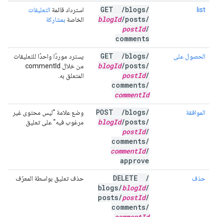
GET
/
blogs
/
list
استرداد قائمة
التعليقات
blog
Id
/
posts
/
الخاصة
بمشاركة
post
Id
/
comments
GET
/
blogs
/
الحصول على
يسترد موردًا واحدًا للتعليقات
blog
Id
/
posts
/
من خلال
commentId
post
Id
/
المتعلق به.
comments
/
comment
Id
POST
/
blogs
/
الموافقة
وضع علامة "ليس محتوى غير
blog
Id
/
posts
/
مرغوب فيه" على تعليق
post
Id
/
comments
/
comment
Id
/
approve
DELETE
/
حذف
حذف تعليق بواسطة المعرّف
blogs
/
blog
Id
/
posts
/
post
Id
/
comments
/
comment
Id