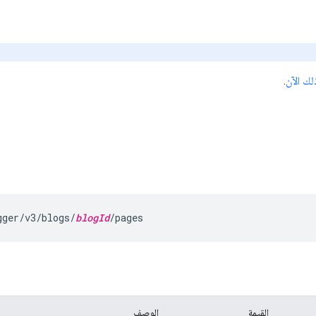
لك الآن
.
gger/v3/blogs/
blogId
/pages
القيمة
الوصف