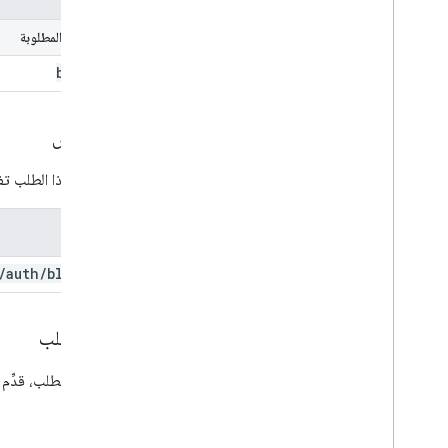
المَعلمات المطلوبة
blog
Id
التفويض
يتطلب هذا الطلب تفوي
النطاق
/
auth
/
blogger
نص الطلب
في نص الطلب، قدِّم