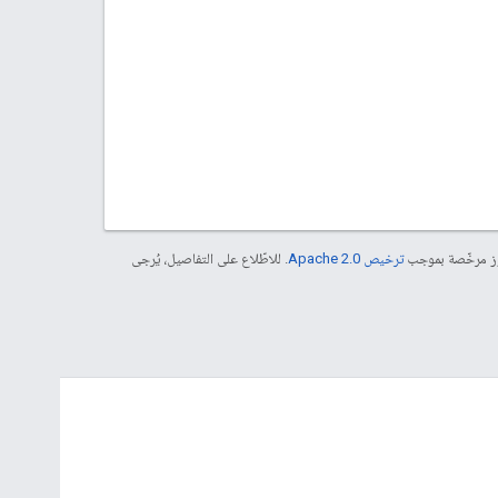
موز مرخّصة بموجب
ترخيص Apache 2.0‏
. للاطّلاع على التفاصيل، يُرجى