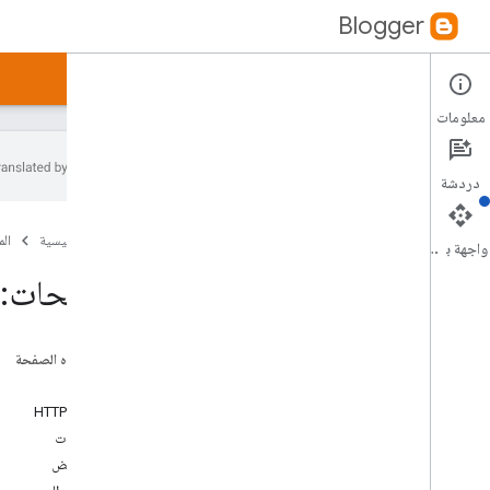
Blogger
الأدلة
المرجع
العيّنات
معلومات
دردشة
الإصدار 3
0 من واجهة برمجة تطبيقات Blogger
.
الصفحة الرئيسية
ال
نظرة عامّة
واجهة برمجة التطبيقات
المدوّنات
الصفحات: 
التعليقات
الصفحات
نظرة عامّة
على هذه الصفحة
قائمة
الطلب
الحصول على
طلب HTTP
حذف
المعلمات
insert
التفويض
رمز تصحيح