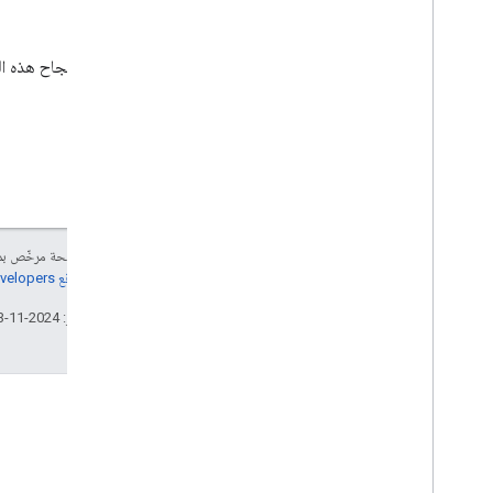
الردّ
في حال نجاح هذه ا
إنّ محتوى هذه الصفحة مرخّص 
مراجعة
سياسات موقع Google Developers‏
تاريخ التعديل الأخير: 2024-11-23 (حسب التوقيت العالمي المتفَّق عليه)