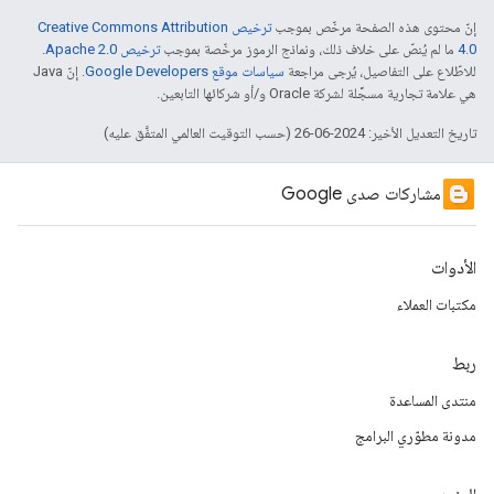
إنّ محتوى هذه الصفحة مرخّص بموجب
ترخيص Creative Commons Attribution
4.0‏
ما لم يُنصّ على خلاف ذلك، ونماذج الرموز مرخّصة بموجب
ترخيص Apache 2.0‏
.
للاطّلاع على التفاصيل، يُرجى مراجعة
سياسات موقع Google Developers‏
. إنّ Java
هي علامة تجارية مسجَّلة لشركة Oracle و/أو شركائها التابعين.
تاريخ التعديل الأخير: 2024-06-26 (حسب التوقيت العالمي المتفَّق عليه)
مشاركات صدى Google
الأدوات
مكتبات العملاء
ربط
منتدى المساعدة
مدونة مطوّري البرامج