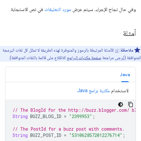
وفي حال نجاح الإجراء، سيتم عرض
مورد التعليقات
في نص الاستجابة.
أمثلة
ملاحظة:
إنّ الأمثلة المرتبطة بالرموز والمتوفرة لهذه الطريقة لا تمثّل كل لغات البرمجة
المتوافقة (يُرجى مراجعة
صفحة مكتبات البرامج
للاطّلاع على قائمة باللغات المتوافقة).
Java
لاستخدام
مكتبة برامج Java
// The BlogId for the http://buzz.blogger.com/ 
blo
String
 BUZZ_BLOG_ID 
=
"2399953"
;
// The PostId for a buzz post with comments.
String
 BUZZ_POST_ID 
=
"5310628572012276714"
;