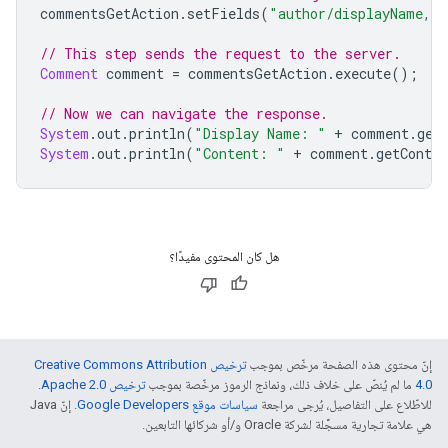
commentsGetAction
.
setFields
(
"author/displayName,co
// This step sends the request to the server.
Comment
 comment 
=
 commentsGetAction
.
execute
();
// Now we can navigate the response.
System
.
out
.
println
(
"Display Name: "
+
 comment
.
get
System
.
out
.
println
(
"Content: "
+
 comment
.
getConten
هل كان المحتوى مفيدًا؟
إنّ محتوى هذه الصفحة مرخّص بموجب
ترخيص Creative Commons Attribution
4.0‏
ما لم يُنصّ على خلاف ذلك، ونماذج الرموز مرخّصة بموجب
ترخيص Apache 2.0‏
.
للاطّلاع على التفاصيل، يُرجى مراجعة
سياسات موقع Google Developers‏
. إنّ Java
هي علامة تجارية مسجَّلة لشركة Oracle و/أو شركائها التابعين.