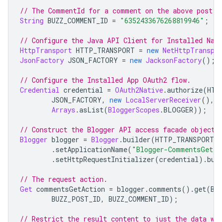
// The CommentId for a comment on the above post.
String
 BUZZ_COMMENT_ID 
=
"6352433676268819946"
;
// Configure the Java API Client for Installed Nat
HttpTransport
 HTTP_TRANSPORT 
=
new
NetHttpTranspo
JsonFactory
 JSON_FACTORY 
=
new
JacksonFactory
();
// Configure the Installed 
App
 OAuth2 flow.
Credential
 credential 
=
OAuth2Native
.
authorize
(
HTT
JSON_FACTORY
,
new
LocalServerReceiver
(),
Arrays
.
asList
(
BloggerScopes
.
BLOGGER
));
// Construct the 
Blogger
 API access facade object.
Blogger
 blogger 
=
Blogger
.
builder
(
HTTP_TRANSPORT
,
.
setApplicationName
(
"Blogger-CommentsGet-S
.
setHttpRequestInitializer
(
credential
).
bui
// The request action.
Get
 commentsGetAction 
=
 blogger
.
comments
().
get
(
BU
BUZZ_POST_ID
,
 BUZZ_COMMENT_ID
);
// Restrict the result content to just the data we