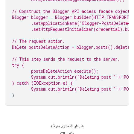
// Construct the 
Blogger
 API access facade object.
Blogger blogger = Blogger.builder(HTTP_TRANSPORT,
.setApplicationName(
"Blogger-PostsDelete-S
.setHttpRequestInitializer(credential).bui
// The request action.
Delete postsDeleteAction = blogger.posts().delete
// This step sends the request to the server.
try
 {
postsDeleteAction.execute();
System.
out
.println(
"Deleting post "
 + POST
} 
catch
 (IOException e) {
System.
out
.println(
"Deleting post "
 + POST
}
هل كان المحتوى مفيدًا؟