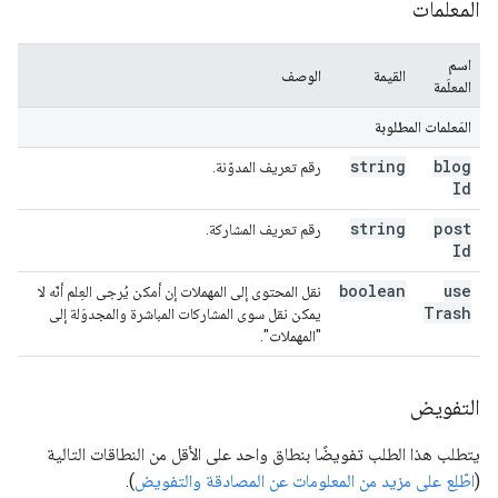
المعلمات
اسم
القيمة
الوصف
المعلَمة
المَعلمات المطلوبة
string
blog
رقم تعريف المدوّنة.
Id
string
post
رقم تعريف المشاركة.
Id
boolean
use
نقل المحتوى إلى المهملات إن أمكن يُرجى العِلم أنّه لا
Trash
يمكن نقل سوى المشاركات المباشرة والمجدوَلة إلى
"المهملات".
التفويض
يتطلب هذا الطلب تفويضًا بنطاق واحد على الأقل من النطاقات التالية
(
اطّلِع على مزيد من المعلومات عن المصادقة والتفويض
).