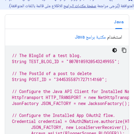
المتوافقة (يُرجى مراجعة
صفحة مكتبات البرامج
للاطّلاع على قائمة باللغات المتوافقة).
Java
استخدام
مكتبة برامج Java
// The BlogId of a test 
blog
.
String TEST_BLOG_ID = 
"8070105920543249955"
;
// The PostId of a post to delete
String POST_ID = 
"3445355871727114160"
;
// Configure the Java API Client for Installed Nat
HttpTransport HTTP_TRANSPORT = 
new
 NetHttpTranspo
JsonFactory JSON_FACTORY = 
new
 JacksonFactory();
// Configure the Installed 
App
 OAuth2 flow.
Credential credential = OAuth2Native.authorize(HTT
JSON_FACTORY, 
new
 LocalServerReceiver(),
Arrays.asList(BloggerScopes.
BLOGGER
));