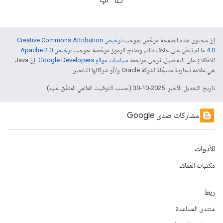
إنّ محتوى هذه الصفحة مرخّص بموجب
ترخيص Creative Commons Attribution
4.0‏
ما لم يُنصّ على خلاف ذلك، ونماذج الرموز مرخّصة بموجب
ترخيص Apache 2.0‏
.
للاطّلاع على التفاصيل، يُرجى مراجعة
سياسات موقع Google Developers‏
. إنّ Java
هي علامة تجارية مسجَّلة لشركة Oracle و/أو شركائها التابعين.
تاريخ التعديل الأخير: 2025-10-30 (حسب التوقيت العالمي المتفَّق عليه)
مشاركات صدى Google
الأدوات
مكتبات العملاء
ربط
منتدى المساعدة