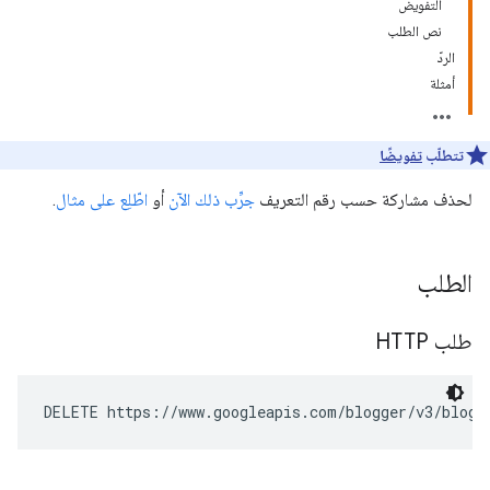
التفويض
نص الطلب
الردّ
أمثلة
تتطلّب
تفويضًا
لحذف مشاركة حسب رقم التعريف
جرِّب ذلك الآن
أو
اطّلِع على مثال
.
الطلب
طلب HTTP
DELETE https://www.googleapis.com/blogger/v3/blogs