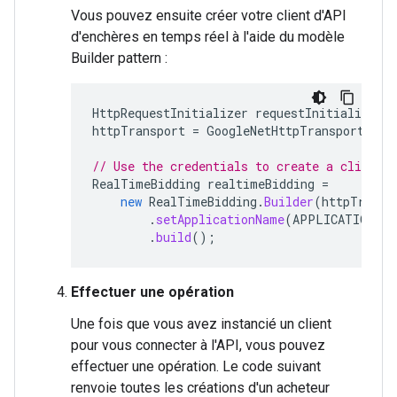
Vous pouvez ensuite créer votre client d'API
d'enchères en temps réel à l'aide du modèle
Builder pattern :
HttpRequestInitializer
requestInitializer
=
httpTransport
=
GoogleNetHttpTransport
.
new
// Use the credentials to create a client 
RealTimeBidding
realtimeBidding
=
new
RealTimeBidding
.
Builder
(
httpTransp
.
setApplicationName
(
APPLICATION_NA
.
build
();
Effectuer une opération
Une fois que vous avez instancié un client
pour vous connecter à l'API, vous pouvez
effectuer une opération. Le code suivant
renvoie toutes les créations d'un acheteur