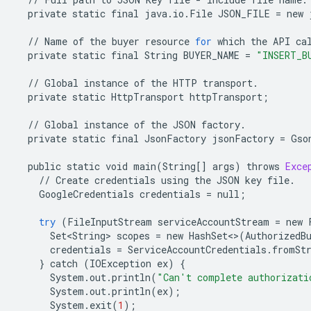
private
static
final
java
.
io
.
File
JSON_FILE
=
new
//
Name
of
the
buyer
resource
for
which
the
API
ca
private
static
final
String
BUYER_NAME
=
"INSERT_B
//
Global
instance
of
the
HTTP
transport
.
private
static
HttpTransport
httpTransport
;
//
Global
instance
of
the
JSON
factory
.
private
static
final
JsonFactory
jsonFactory
=
Gso
public
static
void
main
(
String
[]
args
)
throws
Exce
//
Create
credentials
using
the
JSON
key
file
.
GoogleCredentials
credentials
=
null
;
try
(
FileInputStream
serviceAccountStream
=
new
Set<String>
scopes
=
new
HashSet
<>
(
AuthorizedB
credentials
=
ServiceAccountCredentials
.
fromSt
}
catch
(
IOException
ex
)
{
System
.
out
.
println
(
"Can't complete authorizati
System
.
out
.
println
(
ex
);
System
.
exit
(
1
);