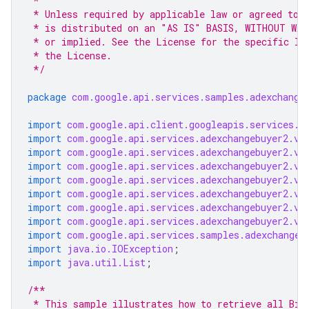
 *
 * Unless required by applicable law or agreed to 
 * is distributed on an "AS IS" BASIS, WITHOUT WAR
 * or implied. See the License for the specific la
 * the License.
 */
package
com.google.api.services.samples.adexchange
import
com.google.api.client.googleapis.services.j
import
com.google.api.services.adexchangebuyer2.v2
import
com.google.api.services.adexchangebuyer2.v2
import
com.google.api.services.adexchangebuyer2.v2
import
com.google.api.services.adexchangebuyer2.v2
import
com.google.api.services.adexchangebuyer2.v2
import
com.google.api.services.adexchangebuyer2.v2
import
com.google.api.services.adexchangebuyer2.v2
import
com.google.api.services.samples.adexchangeb
import
java.io.IOException
;
import
java.util.List
;
/**
 * This sample illustrates how to retrieve all Bid