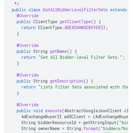
 */
public
class
GetAllBidderLevelFilterSets
extends
B
@Override
public
ClientType
getClientType
()
{
return
ClientType
.
ADEXCHANGEBUYERII
;
}
@Override
public
String
getName
()
{
return
"Get All Bidder-level Filter Sets."
;
}
@Override
public
String
getDescription
()
{
return
"Lists Filter Sets associated with the 
}
@Override
public
void
execute
(
AbstractGoogleJsonClient
cli
AdExchangeBuyerII
adXClient
=
(
AdExchangeBuyer
String
bidderResourceId
=
getStringInput
(
"bidd
String
ownerName
=
String
.
format
(
"bidders/%s"
,