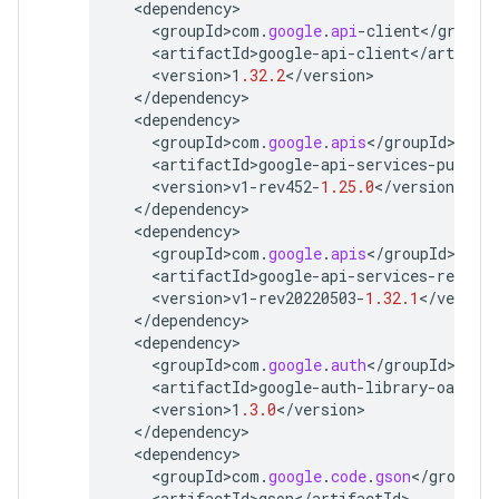
<
dependency
<
groupId>com
.
google
.
api
-
client
<
/
groupI
<
artifactId>google
-
api
-
client
<
/
artifact
<
version>1
.32.2
<
/
version
<
/
dependency
<
dependency
<
groupId>com
.
google
.
apis
<
/
groupId
<
artifactId>google
-
api
-
services
-
pubsub
<
<
version>v1
-
rev452
-
1.25.0
<
/
version
<
/
dependency
<
dependency
<
groupId>com
.
google
.
apis
<
/
groupId
<
artifactId>google
-
api
-
services
-
realti
<
version>v1
-
rev20220503
-
1.32.1
<
/
version
<
/
dependency
<
dependency
<
groupId>com
.
google
.
auth
<
/
groupId
<
artifactId>google
-
auth
-
library
-
oauth2
-
<
version>1
.3.0
<
/
version
<
/
dependency
<
dependency
<
groupId>com
.
google
.
code
.
gson
<
/
groupId
<
artifactId>gson
<
/
artifactId