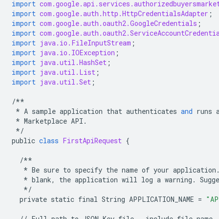
import
com.google.api.services.authorizedbuyersmarke
import
com.google.auth.http.HttpCredentialsAdapter
;
import
com.google.auth.oauth2.GoogleCredentials
;
import
com.google.auth.oauth2.ServiceAccountCredenti
import
java.io.FileInputStream
;
import
java.io.IOException
;
import
java.util.HashSet
;
import
java.util.List
;
import
java.util.Set
;
/**
*
A
sample
application
that
authenticates
and
runs
*
Marketplace
API
.
*/
public
class
FirstApiRequest
{
/**
*
Be
sure
to
specify
the
name
of
your
application
*
blank
,
the
application
will
log
a
warning
.
Sugg
*/
private
static
final
String
APPLICATION_NAME
=
"AP
//
Full
path
to
JSON
Key
file
-
include
file
name
.