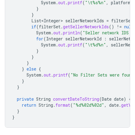
System
.
out
.
printf
(
"\t%s%n"
,
platform
)
}
}
List<Integer>
sellerNetworkIds
=
filterSet
if
(
filterSet
.
getSellerNetworkIds
()
!=
null
System
.
out
.
println
(
"Seller network IDS:"
for
(
Integer
sellerNetworkId
:
sellerNetw
System
.
out
.
printf
(
"\t%d%n"
,
sellerNetw
}
}
}
}
else
{
System
.
out
.
printf
(
"No Filter Sets were found
}
}
private
String
convertDateToString
(
Date
date
)
{
return
String
.
format
(
"%d%02d%02d"
,
date
.
getYe
}
}