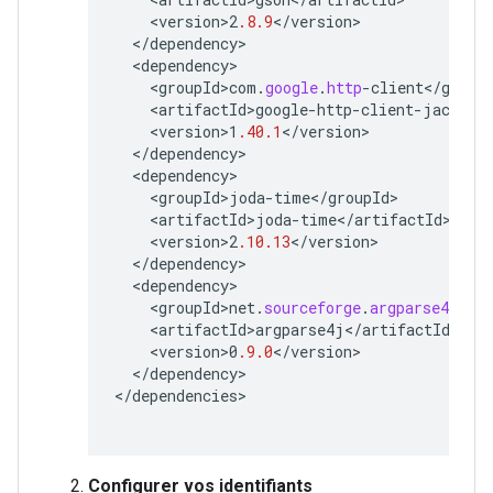
<
version>2
.8.9
<
/
version
<
/
dependency
<
dependency
<
groupId>com
.
google
.
http
-
client
<
/
group
<
artifactId>google
-
http
-
client
-
jackson
<
version>1
.40.1
<
/
version
<
/
dependency
<
dependency
<
groupId>joda
-
time
<
/
groupId
<
artifactId>joda
-
time
<
/
artifactId
<
version>2
.10.13
<
/
version
<
/
dependency
<
dependency
<
groupId>net
.
sourceforge
.
argparse4j
<
/
g
<
artifactId>argparse4j
<
/
artifactId
<
version>0
.9.0
<
/
version
<
/
dependency
>

<
/
dependencies
Configurer vos identifiants