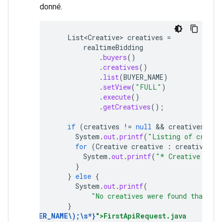
donné.
List<Creative>
creatives
=
realtimeBidding
.
buyers
()
.
creatives
()
.
list
(
BUYER_NAME
)
.
setView
(
"FULL"
)
.
execute
()
.
getCreatives
();
if
(
creatives
!=
null
 && 
creatives
.
siz
System
.
out
.
printf
(
"Listing of creati
for
(
Creative
creative
:
creatives
)
System
.
out
.
printf
(
"* Creative name
}
}
else
{
System
.
out
.
printf
(
"No creatives were found that we
}
ives
.
*?
BUYER_NAME
\
);
\
s
*
}
">FirstApiRequest.java