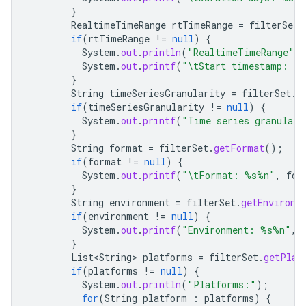
}
RealtimeTimeRange
rtTimeRange
=
filterSet
.
if
(
rtTimeRange
!=
null
)
{
System
.
out
.
println
(
"RealtimeTimeRange"
)
System
.
out
.
printf
(
"\tStart timestamp: %
}
String
timeSeriesGranularity
=
filterSet
.
g
if
(
timeSeriesGranularity
!=
null
)
{
System
.
out
.
printf
(
"Time series granular
}
String
format
=
filterSet
.
getFormat
();
if
(
format
!=
null
)
{
System
.
out
.
printf
(
"\tFormat: %s%n"
,
for
}
String
environment
=
filterSet
.
getEnvironm
if
(
environment
!=
null
)
{
System
.
out
.
printf
(
"Environment: %s%n"
,
}
List<String>
platforms
=
filterSet
.
getPlat
if
(
platforms
!=
null
)
{
System
.
out
.
println
(
"Platforms:"
);
for
(
String
platform
:
platforms
)
{