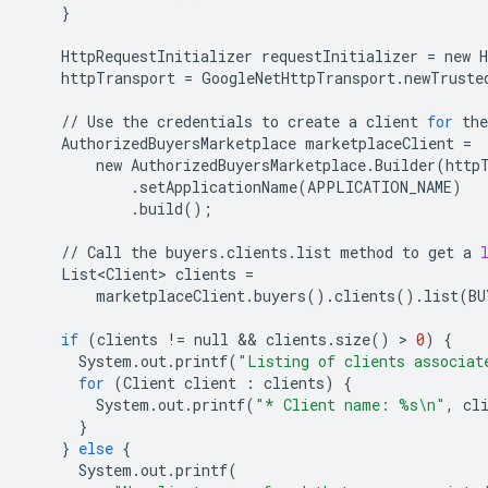
}
HttpRequestInitializer
requestInitializer
=
new
H
httpTransport
=
GoogleNetHttpTransport
.
newTruste
//
Use
the
credentials
to
create
a
client
for
the
AuthorizedBuyersMarketplace
marketplaceClient
=
new
AuthorizedBuyersMarketplace
.
Builder
(
http
.
setApplicationName
(
APPLICATION_NAME
)
.
build
();
//
Call
the
buyers
.
clients
.
list
method
to
get
a
List<Client>
clients
=
marketplaceClient
.
buyers
()
.
clients
()
.
list
(
BU
if
(
clients
!=
null
 && 
clients
.
size
()
 > 
0
)
{
System
.
out
.
printf
(
"Listing of clients associat
for
(
Client
client
:
clients
)
{
System
.
out
.
printf
(
"* Client name: 
%s
\n
"
,
cl
}
}
else
{
System
.
out
.
printf
(