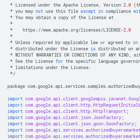
*
Licensed
under
the
Apache
License
,
Version
2.0
(
t
*
you
may
not
use
this
file
except
in
compliance
wi
*
You
may
obtain
a
copy
of
the
License
at
*
*
https
:
//
www
.
apache
.
org
/
licenses
/
LICENSE
-
2.0
*
*
Unless
required
by
applicable
law
or
agreed
to
in
*
distributed
under
the
License
is
distributed
on
a
*
WITHOUT
WARRANTIES
OR
CONDITIONS
OF
ANY
KIND
,
ei
*
See
the
License
for
the
specific
language
governi
*
limitations
under
the
License
.
*/
package
com
.
google
.
api
.
services
.
samples
.
authorizedbu
import
com.google.api.client.googleapis.javanet.Goog
import
com.google.api.client.http.HttpRequestInitial
import
com.google.api.client.http.HttpTransport
;
import
com.google.api.client.json.JsonFactory
;
import
com.google.api.client.json.gson.GsonFactory
;
import
com.google.api.services.authorizedbuyersmarke
import
com.google.api.services.authorizedbuyersmarke