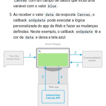
Canvas
com um campo de dados que inclui uma
variável com o valor
blue
.
Ao receber o valor
data
da resposta
Canvas
, o
callback
onUpdate
pode executar a lógica
personalizada do app da Web e fazer as mudanças
definidas. Neste exemplo, o callback
onUpdate
lê a
cor da
data
e deixa a tela azul.