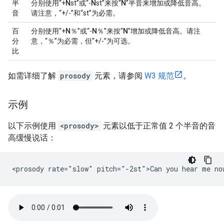
半
分别使用“+
N
st”或“-
N
st”来按“
N
”半音来增加或降低音高。
音
请注意，“+/-”和“st”为必需。
百
分别使用“+
N
％”或“-
N
％”来按“
N
”增加或降低音高。请注
分
意，“％”为必需，但“+/-”为可选。
比
如需详细了解
prosody
元素，请参阅
W3 规范
。
示例
以下示例使用
<prosody>
元素以低于正常值 2 个半音的音
高缓慢说话：
<prosody rate="slow" pitch="-2st">Can you hear me no