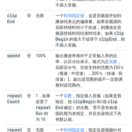
不插入音频。
clip
否
无限
一个
时间指定值
，这是音频源开始到
End
播放结束点的偏移量。如果音频源的
实际持续时间小于此值，则播放在音
clip
频源持续时间结束时结束。如果
Begin
clip
End
的值大于或等于
，则
不插入音频。
speed
否
100%
输出播放率相对于正常输入率的比
率，以百分比表示。格式为正
实数
，
后跟百分号。目前支持的范围为 [50％
（慢速 - 半倍速），200％（快速 - 双
倍速）]。超出该范围的值不一定能调
整到该范围内。
repeat
否
1，如果
一个
实数
，指定插入音频（如果是剪
Count
clip
Begin
clip
设置了
辑后，按
和/或
repeat
End
确定）的次数。零不是有效值，
Dur
则
因此视为未指定，并且在该情况下具
为 10
有默认值。
repeat
否
无限
一个
时间指定值
，指定在源视频针对