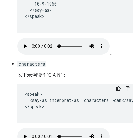
    10-9-1960

  </say-as>

</speak>

。
characters
以下示例读作“C A N”：
<speak>

  <say-as interpret-as="characters">can</say-a
</speak>
