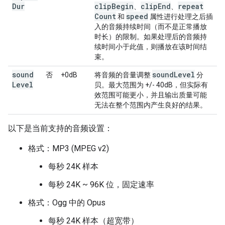
Dur
clip
Begin
clip
End
repeat
、
、
Count
speed
和
属性进行处理之后插
入的音频持续时间（而不是正常播放
时长）的限制。如果处理后的音频持
续时间小于此值，则播放在该时间结
束。
sound
sound
Level
否
+0dB
将音频的音量调整
分
Level
贝。最大范围为 +/- 40dB，但实际有
效范围可能更小，并且输出质量可能
无法在整个范围内产生良好的结果。
以下是当前支持的音频设置：
格式：MP3 (MPEG v2)
每秒 24K 样本
每秒 24K ~ 96K 位，固定速率
格式：Ogg 中的 Opus
每秒 24K 样本（超宽带）