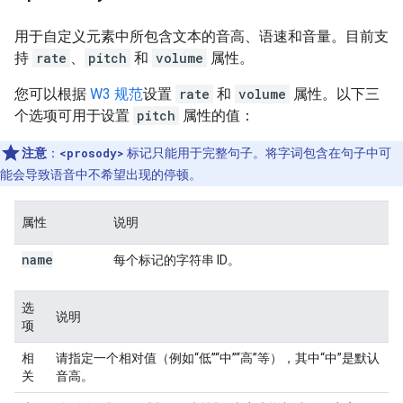
用于自定义元素中所包含文本的音高、语速和音量。目前支
持
rate
、
pitch
和
volume
属性。
您可以根据
W3 规范
设置
rate
和
volume
属性。以下三
个选项可用于设置
pitch
属性的值：
注意
：
<prosody>
标记只能用于完整句子。将字词包含在句子中可
能会导致语音中不希望出现的停顿。
属性
说明
name
每个标记的字符串 ID。
选
说明
项
相
请指定一个相对值（例如“低”“中”“高”等），其中“中”是默认
关
音高。