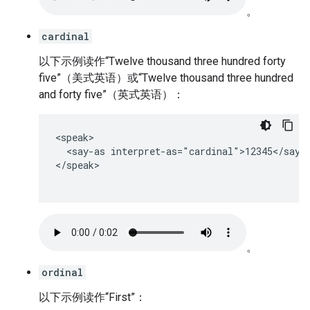
。
cardinal
以下示例读作“Twelve thousand three hundred forty
five”（美式英语）或“Twelve thousand three hundred
and forty five”（英式英语）：
<speak>

  <say-as interpret-as="cardinal">12345</say-a
</speak>

。
ordinal
以下示例读作“First”：