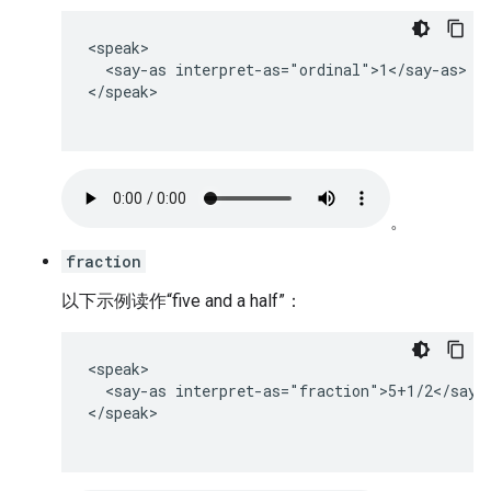
<speak>

  <say-as interpret-as="ordinal">1</say-as>

</speak>

。
fraction
以下示例读作“five and a half”：
<speak>

  <say-as interpret-as="fraction">5+1/2</say-a
</speak>
