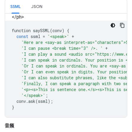
SSML
JSON
</ph>
function
saySSML
(
conv
)
{
const
ssml
=
'<speak>'
+
'Here are <say-as interpret-as="characters">SS
'I can pause <break time="3" />. '
+
'I can play a sound <audio src="https://www.ex
'I can speak in cardinals. Your position is <s
'Or I can speak in ordinals. You are <say-as i
'Or I can even speak in digits. Your position 
'I can also substitute phrases, like the <sub 
'Finally, I can speak a paragraph with two sen
'<p><s>This is sentence one.</s><s>This is sen
'</speak>'
;
conv
.
ask
(
ssml
);
}
音频