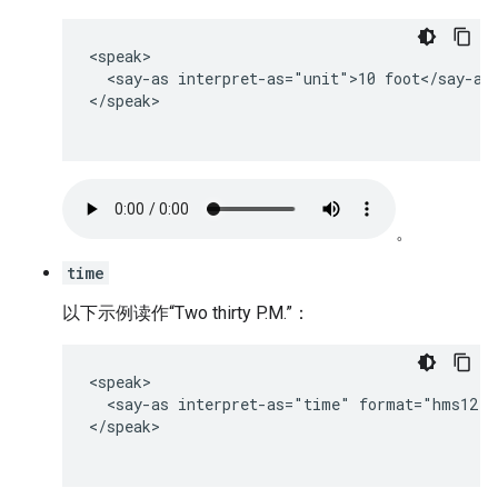
<speak>

  <say-as interpret-as="unit">10 foot</say-as>
</speak>

。
time
以下示例读作“Two thirty P.M.”：
<speak>

  <say-as interpret-as="time" format="hms12">
</speak>
