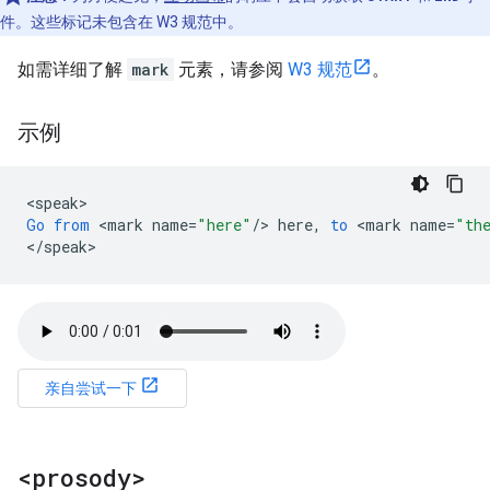
件。这些标记未包含在 W3 规范中。
如需详细了解
mark
元素，请参阅
W3 规范
。
示例
<
speak
Go
from
<
mark
name
=
"here"
/
>
here
,
to
<
mark
name
=
"th
<
/
speak
>
亲自尝试一下
<prosody>