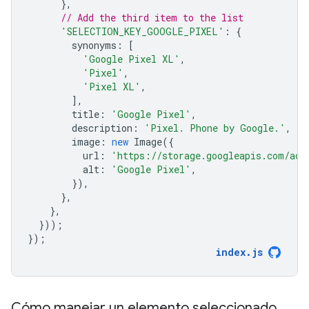
},
// Add the third item to the list
'SELECTION_KEY_GOOGLE_PIXEL'
:
{
synonyms
:
[
'Google Pixel XL'
,
'Pixel'
,
'Pixel XL'
,
],
title
:
'Google Pixel'
,
description
:
'Pixel. Phone by Google.'
,
image
:
new
Image
({
url
:
'https://storage.googleapis.com/act
alt
:
'Google Pixel'
,
}),
},
},
}));
});
index
.
js
Cómo manejar un elemento seleccionado