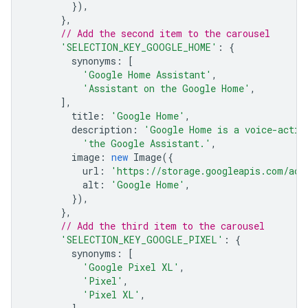
}),
},
// Add the second item to the carousel
'SELECTION_KEY_GOOGLE_HOME'
:
{
synonyms
:
[
'Google Home Assistant'
,
'Assistant on the Google Home'
,
],
title
:
'Google Home'
,
description
:
'Google Home is a voice-activ
'the Google Assistant.'
,
image
:
new
Image
({
url
:
'https://storage.googleapis.com/act
alt
:
'Google Home'
,
}),
},
// Add the third item to the carousel
'SELECTION_KEY_GOOGLE_PIXEL'
:
{
synonyms
:
[
'Google Pixel XL'
,
'Pixel'
,
'Pixel XL'
,