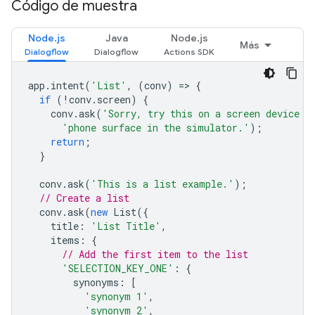
Código de muestra
Node.js
Java
Node.js
Más
app
.
intent
(
'List'
,
(
conv
)
=
>
{
if
(
!
conv
.
screen
)
{
conv
.
ask
(
'Sorry, try this on a screen device o
'phone surface in the simulator.'
);
return
;
}
conv
.
ask
(
'This is a list example.'
);
// Create a list
conv
.
ask
(
new
List
({
title
:
'List Title'
,
items
:
{
// Add the first item to the list
'SELECTION_KEY_ONE'
:
{
synonyms
:
[
'synonym 1'
,
'synonym 2'
,