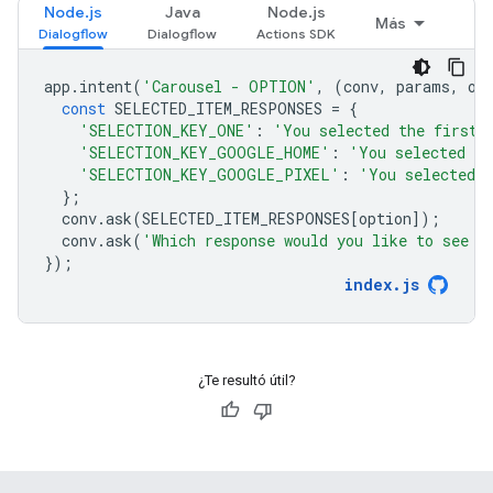
Node.js
Java
Node.js
Más
app
.
intent
(
'Carousel - OPTION'
,
(
conv
,
params
,
op
const
SELECTED_ITEM_RESPONSES
=
{
'SELECTION_KEY_ONE'
:
'You selected the first 
'SELECTION_KEY_GOOGLE_HOME'
:
'You selected t
'SELECTION_KEY_GOOGLE_PIXEL'
:
'You selected 
};
conv
.
ask
(
SELECTED_ITEM_RESPONSES
[
option
]);
conv
.
ask
(
'Which response would you like to see n
});
index
.
js
¿Te resultó útil?