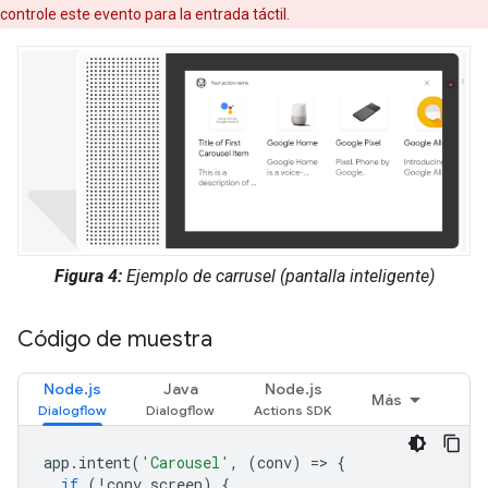
controle este evento para la entrada táctil.
Figura 4:
Ejemplo de carrusel (pantalla inteligente)
Código de muestra
Node.js
Java
Node.js
Más
app
.
intent
(
'Carousel'
,
(
conv
)
=
>
{
if
(
!
conv
.
screen
)
{