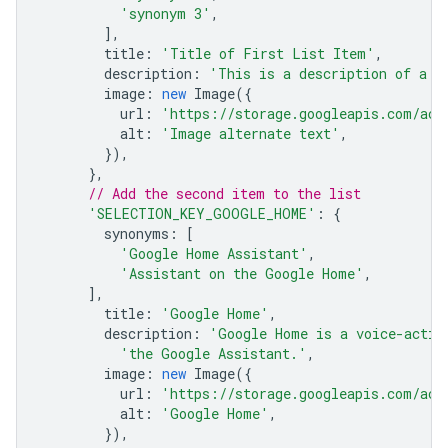
'synonym 3'
,
],
title
:
'Title of First List Item'
,
description
:
'This is a description of a l
image
:
new
Image
({
url
:
'https://storage.googleapis.com/act
alt
:
'Image alternate text'
,
}),
},
// Add the second item to the list
'SELECTION_KEY_GOOGLE_HOME'
:
{
synonyms
:
[
'Google Home Assistant'
,
'Assistant on the Google Home'
,
],
title
:
'Google Home'
,
description
:
'Google Home is a voice-activ
'the Google Assistant.'
,
image
:
new
Image
({
url
:
'https://storage.googleapis.com/act
alt
:
'Google Home'
,
}),