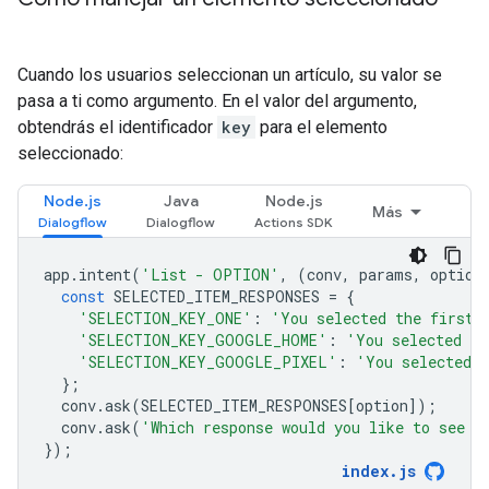
Cuando los usuarios seleccionan un artículo, su valor se
pasa a ti como argumento. En el valor del argumento,
obtendrás el identificador
key
para el elemento
seleccionado:
Node.js
Java
Node.js
Más
app
.
intent
(
'List - OPTION'
,
(
conv
,
params
,
option
const
SELECTED_ITEM_RESPONSES
=
{
'SELECTION_KEY_ONE'
:
'You selected the first 
'SELECTION_KEY_GOOGLE_HOME'
:
'You selected t
'SELECTION_KEY_GOOGLE_PIXEL'
:
'You selected 
};
conv
.
ask
(
SELECTED_ITEM_RESPONSES
[
option
]);
conv
.
ask
(
'Which response would you like to see n
});
index
.
js