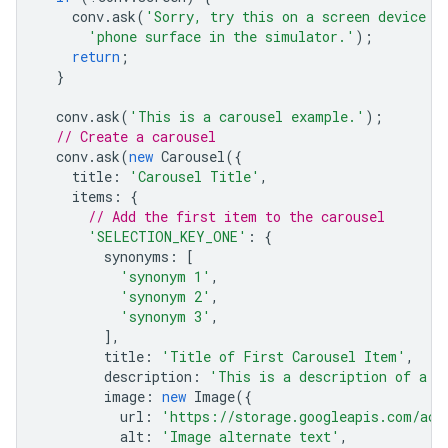
conv
.
ask
(
'Sorry, try this on a screen device o
'phone surface in the simulator.'
);
return
;
}
conv
.
ask
(
'This is a carousel example.'
);
// Create a carousel
conv
.
ask
(
new
Carousel
({
title
:
'Carousel Title'
,
items
:
{
// Add the first item to the carousel
'SELECTION_KEY_ONE'
:
{
synonyms
:
[
'synonym 1'
,
'synonym 2'
,
'synonym 3'
,
],
title
:
'Title of First Carousel Item'
,
description
:
'This is a description of a c
image
:
new
Image
({
url
:
'https://storage.googleapis.com/act
alt
:
'Image alternate text'
,