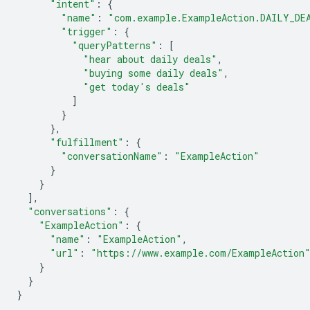
"intent"
:
{
"name"
:
"com.example.ExampleAction.DAILY_DE
"trigger"
:
{
"queryPatterns"
:
[
"hear about daily deals"
,
"buying some daily deals"
,
"get today's deals"
]
}
},
"fulfillment"
:
{
"conversationName"
:
"ExampleAction"
}
}
],
"conversations"
:
{
"ExampleAction"
:
{
"name"
:
"ExampleAction"
,
"url"
:
"https://www.example.com/ExampleAction
}
}
}