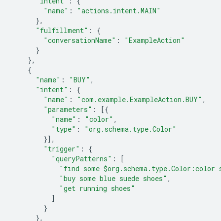
"intent"
:
{
"name"
:
"actions.intent.MAIN"
},
"fulfillment"
:
{
"conversationName"
:
"ExampleAction"
}
},
{
"name"
:
"BUY"
,
"intent"
:
{
"name"
:
"com.example.ExampleAction.BUY"
,
"parameters"
:
[{
"name"
:
"color"
,
"type"
:
"org.schema.type.Color"
}],
"trigger"
:
{
"queryPatterns"
:
[
"find some $org.schema.type.Color:color 
"buy some blue suede shoes"
,
"get running shoes"
]
}
},