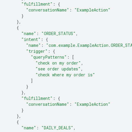
"fulfillment"
:
{
"conversationName"
:
"ExampleAction"
}
},
{
"name"
:
"ORDER_STATUS"
,
"intent"
:
{
"name"
:
"com.example.ExampleAction.ORDER_ST
"trigger"
:
{
"queryPatterns"
:
[
"check on my order"
,
"see order updates"
,
"check where my order is"
]
}
},
"fulfillment"
:
{
"conversationName"
:
"ExampleAction"
}
},
{
"name"
:
"DAILY_DEALS"
,