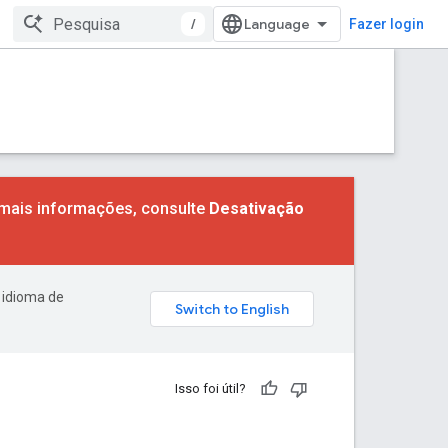
/
Fazer login
 mais informações, consulte
Desativação
 idioma de
Isso foi útil?