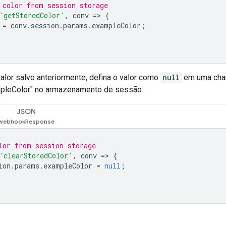
 color from session storage
'getStoredColor'
,
conv
=>
{
=
conv
.
session
.
params
.
exampleColor
;
alor salvo anteriormente, defina o valor como
null
em uma cham
mpleColor" no armazenamento de sessão:
JSON
lor from session storage
'clearStoredColor'
,
conv
=>
{
ion
.
params
.
exampleColor
=
null
;