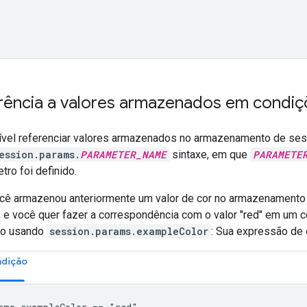
erência a valores armazenados em condi
vel referenciar valores armazenados no armazenamento de s
ession.params.
PARAMETER_NAME
sintaxe, em que
PARAMETE
ro foi definido.
cê armazenou anteriormente um valor de cor no armazenament
, e você quer fazer a correspondência com o valor "red" em um c
do usando
session.params.exampleColor
: Sua expressão de 
ndição