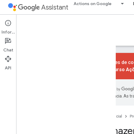
Actions on Google
Assistant
Conversational Actions
Informações
Guias
Referências
Codelabs
Exemplos
Chat
As ações de co
API
do recurso Aç
Primeiras etapas
Visão geral
Início rápido
preferência. As t
Conceitos básicos
Ações
Página inicial
Pr
Intents
Armaze
Tipos