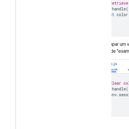
// Retrieve
app
.
handle
(
let
color
});
Para limpar um v
o valor de "exa
Node.js
// Clear co
app
.
handle
(
conv
.
sess
});