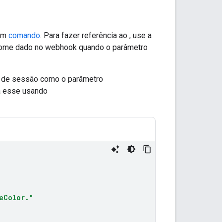
 um
comando
. Para fazer referência ao , use a
ome dado no webhook quando o parâmetro
o de sessão como o parâmetro
 a esse usando
eColor."