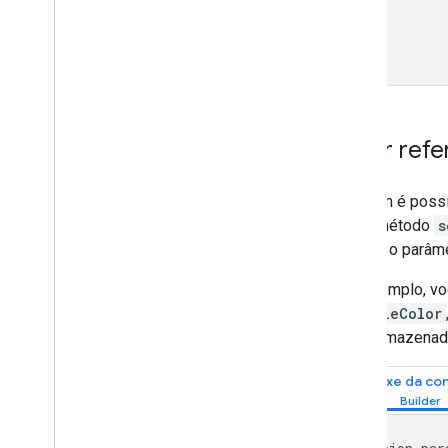
}]
}
Fazer ref
Também é possí
use o método
s
em que o parâmet
Por exemplo, vo
exampleColor
valor armazena
Sintaxe da co