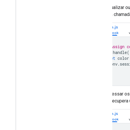
Engajamento do usuário
Para atualizar 
Vinculação de contas
em uma chamada 
Localização
Transações
Node.js
Permissões
Implantar e gerenciar
// Assign c
Listas de verificação de pré-
app
.
handle
(
lançamento
let
color
Enviar seu projeto
conv
.
sess
});
Visão geral do Console do Actions
Outros fluxos de trabalho
Dialogflow
Para acessar os
SDK do Actions legado
seguir recupera
Node.js