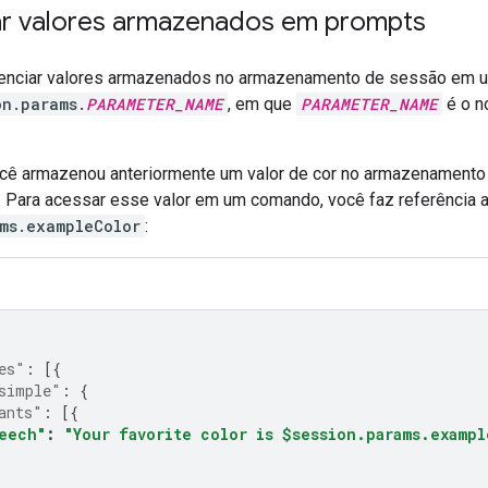
ar valores armazenados em prompts
erenciar valores armazenados no armazenamento de sessão em
on.params.
PARAMETER_NAME
, em que
PARAMETER_NAME
é o n
cê armazenou anteriormente um valor de cor no armazenament
. Para acessar esse valor em um comando, você faz referência
ams.exampleColor
:
es"
:
[{
simple"
:
{
ants"
:
[{
eech"
:
"Your favorite color is $session.params.exampl