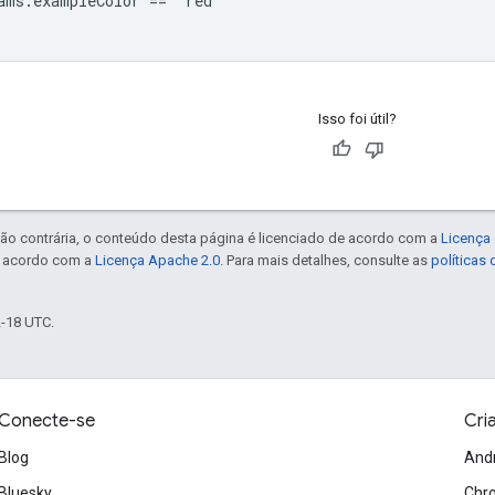
ams.exampleColor == "red"

Isso foi útil?
ão contrária, o conteúdo desta página é licenciado de acordo com a
Licença 
e acordo com a
Licença Apache 2.0
. Para mais detalhes, consulte as
políticas
2-18 UTC.
Conecte-se
Cri
Blog
And
Bluesky
Chr