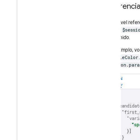
Referenci
É possível ref
sintaxe
$sessi
foi definido.
Por exemplo, vo
exampleColor
$session.par
JSON
{
"candidat
"first_
"vari
"sp
}]
}