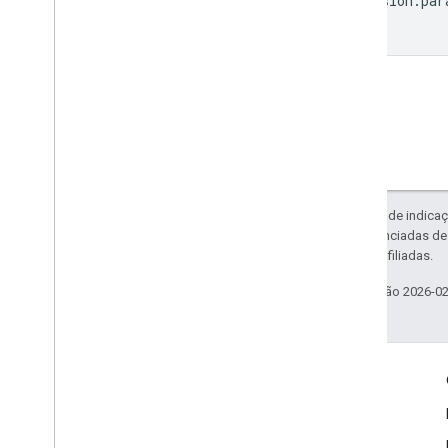
session.par
Exceto em caso de indicaç
código são licenciadas d
da Oracle e/ou afiliadas.
Última atualização 2026-0
Mais informações
Google Assistant
Por que criar para o Assistente?