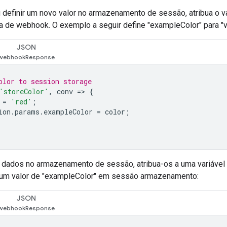
ou definir um novo valor no armazenamento de sessão, atribua o 
de webhook. O exemplo a seguir define "exampleColor" para "
JSON
olor to session storage
'storeColor'
,
conv
=>
{
=
'red'
;
ion
.
params
.
exampleColor
=
color
;
 dados no armazenamento de sessão, atribua-os a uma variáve
 um valor de "exampleColor" em sessão armazenamento:
JSON