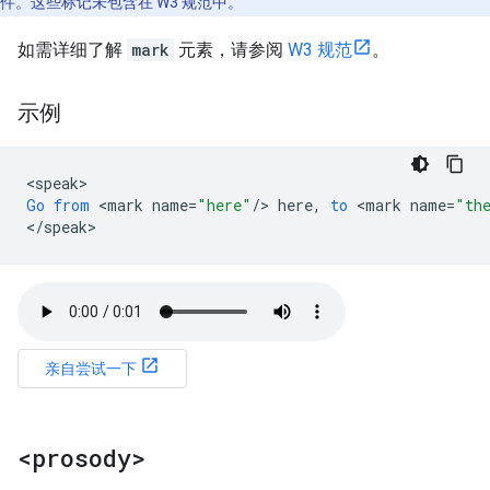
件。这些标记未包含在 W3 规范中。
如需详细了解
mark
元素，请参阅
W3 规范
。
示例
<
speak
Go
from
<
mark
name
=
"here"
/
>
here
,
to
<
mark
name
=
"th
<
/
speak
>
亲自尝试一下
<prosody>