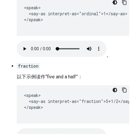
<speak>

  <say-as interpret-as="ordinal">1</say-as>

</speak>

。
fraction
以下示例读作“five and a half”：
<speak>

  <say-as interpret-as="fraction">5+1/2</say-a
</speak>
