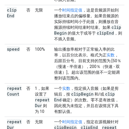
clip
否
无限
一个
时间指定值
，这是音频源开始到
End
播放结束点的偏移量。如果音频源的
实际持续时间小于此值，则播放在音
clip
频源持续时间结束时结束。如果
Begin
clip
End
的值大于或等于
，则
不插入音频。
speed
否
100%
输出播放率相对于正常输入率的比
率，以百分比表示。格式为正
实数
，
后跟百分号。目前支持的范围为 [50％
（慢速 - 半倍速），200％（快速 - 双
倍速）]。超出该范围的值不一定能调
整到该范围内。
repeat
否
1，如果
一个
实数
，指定插入音频（如果是剪
Count
clip
Begin
clip
设置了
辑后，按
和/或
repeat
End
确定）的次数。零不是有效值，
Dur
则
因此视为未指定，并且在该情况下具
为 10
有默认值。
repeat
否
无限
一个
时间指定值
，指定在源视频针对
Dur
clip
Begin
clip
End
repeat
、
、