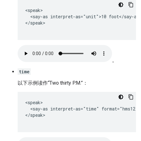
<speak>

  <say-as interpret-as="unit">10 foot</say-as>
</speak>

。
time
以下示例读作“Two thirty P.M.”：
<speak>

  <say-as interpret-as="time" format="hms12">
</speak>
