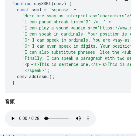
function
saySSML
(
conv
)
{
const
ssml
=
'<speak>'
+
'Here are <say-as interpret-as="characters">SS
'I can pause <break time="3" />. '
+
'I can play a sound <audio src="https://www.ex
'I can speak in cardinals. Your position is <s
'Or I can speak in ordinals. You are <say-as i
'Or I can even speak in digits. Your position 
'I can also substitute phrases, like the <sub 
'Finally, I can speak a paragraph with two sen
'<p><s>This is sentence one.</s><s>This is sen
'</speak>'
;
conv
.
add
(
ssml
);
}
音频