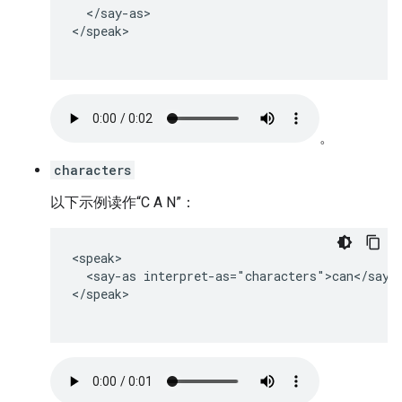
  </say-as>

</speak>

。
characters
以下示例读作“C A N”：
<speak>

  <say-as interpret-as="characters">can</say-a
</speak>

。