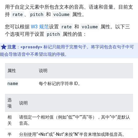
用于自定义元素中所包含文本的音高、语速和音量。目前支
持
rate
、
pitch
和
volume
属性。
您可以根据
W3 规范
设置
rate
和
volume
属性。以下三
个选项可用于设置
pitch
属性的值：
注意
：
<prosody>
标记只能用于完整句子。将字词包含在句子中可
能会导致语音中不希望出现的停顿。
属性
说明
name
每个标记的字符串 ID。
选
说明
项
相
请指定一个相对值（例如“低”“中”“高”等），其中“中”是默认
关
音高。
半
分别使用“+
N
st”或“-
N
st”来按“
N
”半音来增加或降低音高。