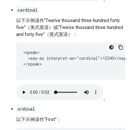
cardinal
以下示例读作“Twelve thousand three hundred forty
five”（美式英语）或“Twelve thousand three hundred
and forty five”（英式英语）：
<speak>

  <say-as interpret-as="cardinal">12345</say-a
</speak>

。
ordinal
以下示例读作“First”：