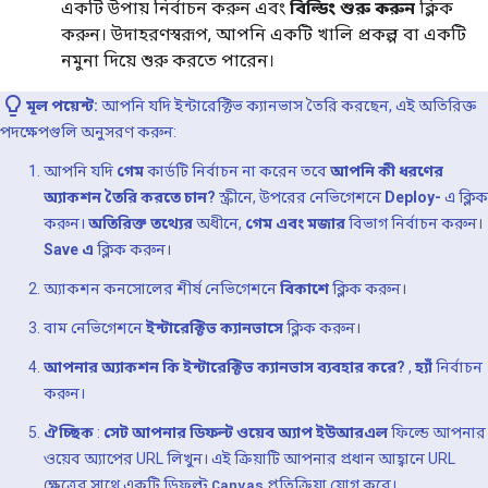
একটি উপায় নির্বাচন করুন এবং
বিল্ডিং শুরু করুন
ক্লিক
করুন। উদাহরণস্বরূপ, আপনি একটি খালি প্রকল্প বা একটি
নমুনা দিয়ে শুরু করতে পারেন।
মূল পয়েন্ট:
আপনি যদি ইন্টারেক্টিভ ক্যানভাস তৈরি করছেন, এই অতিরিক্ত
পদক্ষেপগুলি অনুসরণ করুন:
আপনি যদি
গেম
কার্ডটি নির্বাচন না করেন তবে
আপনি কী ধরণের
অ্যাকশন তৈরি করতে চান?
স্ক্রীনে, উপরের নেভিগেশনে
Deploy-
এ ক্লিক
করুন।
অতিরিক্ত তথ্যের
অধীনে,
গেম এবং মজার
বিভাগ নির্বাচন করুন।
Save এ
ক্লিক করুন।
অ্যাকশন কনসোলের শীর্ষ নেভিগেশনে
বিকাশে
ক্লিক করুন।
বাম নেভিগেশনে
ইন্টারেক্টিভ ক্যানভাসে
ক্লিক করুন।
আপনার অ্যাকশন কি ইন্টারেক্টিভ ক্যানভাস ব্যবহার করে?
,
হ্যাঁ
নির্বাচন
করুন।
ঐচ্ছিক
:
সেট আপনার ডিফল্ট ওয়েব অ্যাপ ইউআরএল
ফিল্ডে আপনার
ওয়েব অ্যাপের URL লিখুন। এই ক্রিয়াটি আপনার প্রধান আহ্বানে URL
ক্ষেত্রের সাথে একটি ডিফল্ট
Canvas
প্রতিক্রিয়া যোগ করে।