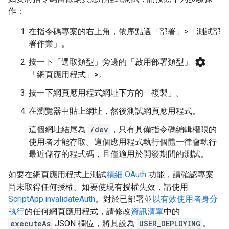
作：
在指令碼專案的右上角，依序點選「部署」>「測試部
署作業」
。
settings
按一下「選取類型」旁邊的「啟用部署類型」
「網頁應用程式」
>
。
按一下網頁應用程式網址下方的「複製」
。
在瀏覽器中貼上網址，然後測試網頁應用程式。
這個網址結尾為
/dev
，只有具備指令碼編輯權限的
使用者才能存取。這個應用程式執行個體一律會執行
最近儲存的程式碼，且僅適用於開發期間的測試。
如要在網頁應用程式上測試
精細 OAuth
功能，請確認專案
尚未取得任何授權。如要使現有授權失效，請使用
ScriptApp.invalidateAuth
。對於已部署並
以有效使用者身分
執行
的任何網頁應用程式，請修改
資訊清單
中的
executeAs
JSON 欄位，將其設為
USER_DEPLOYING
。