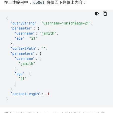
在上述範例中，
doGet
會傳回下列輸出內容：
{
"queryString"
:
"username=jsmith&age=21"
,
"parameter"
:
{
"username"
:
"jsmith"
,
"age"
:
"21"
},
"contextPath"
:
""
,
"parameters"
:
{
"username"
:
[
"jsmith"
],
"age"
:
[
"21"
]
},
"contentLength"
:
-1
}