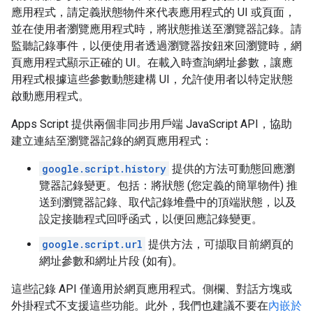
應用程式，請定義狀態物件來代表應用程式的 UI 或頁面，
並在使用者瀏覽應用程式時，將狀態推送至瀏覽器記錄。請
監聽記錄事件，以便使用者透過瀏覽器按鈕來回瀏覽時，網
頁應用程式顯示正確的 UI。在載入時查詢網址參數，讓應
用程式根據這些參數動態建構 UI，允許使用者以特定狀態
啟動應用程式。
Apps Script 提供兩個非同步用戶端 JavaScript API，協助
建立連結至瀏覽器記錄的網頁應用程式：
google.script.history
提供的方法可動態回應瀏
覽器記錄變更。包括：將狀態 (您定義的簡單物件) 推
送到瀏覽器記錄、取代記錄堆疊中的頂端狀態，以及
設定接聽程式回呼函式，以便回應記錄變更。
google.script.url
提供方法，可擷取目前網頁的
網址參數和網址片段 (如有)。
這些記錄 API 僅適用於網頁應用程式。側欄、對話方塊或
外掛程式不支援這些功能。此外，我們也建議不要在
內嵌於