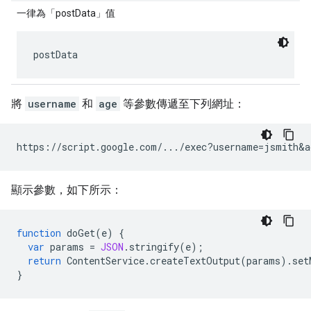
一律為「postData」值
postData
將
username
和
age
等參數傳遞至下列網址：
顯示參數，如下所示：
function
doGet
(
e
)
{
var
params
=
JSON
.
stringify
(
e
);
return
ContentService
.
createTextOutput
(
params
).
set
}