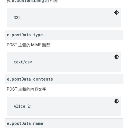
e.contentLength
與
相同
332
e.postData.type
POST 主體的 MIME 類型
text/csv
e.postData.contents
POST 主體的內容文字
Alice,21
e.postData.name