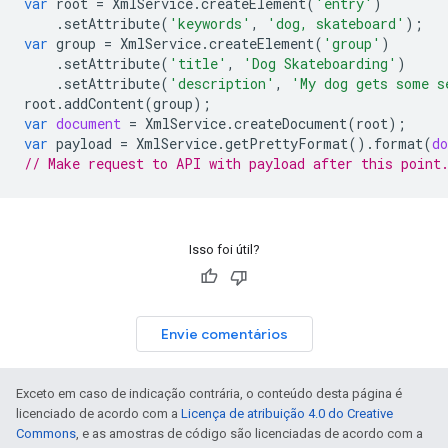
var
root
=
XmlService
.
createElement
(
'entry'
)
.
setAttribute
(
'keywords'
,
'dog, skateboard'
);
var
group
=
XmlService
.
createElement
(
'group'
)
.
setAttribute
(
'title'
,
'Dog Skateboarding'
)
.
setAttribute
(
'description'
,
'My dog gets some s
root
.
addContent
(
group
);
var
document
=
XmlService
.
createDocument
(
root
);
var
payload
=
XmlService
.
getPrettyFormat
().
format
(
d
// Make request to API with payload after this point
Isso foi útil?
Envie comentários
Exceto em caso de indicação contrária, o conteúdo desta página é
licenciado de acordo com a
Licença de atribuição 4.0 do Creative
Commons
, e as amostras de código são licenciadas de acordo com a