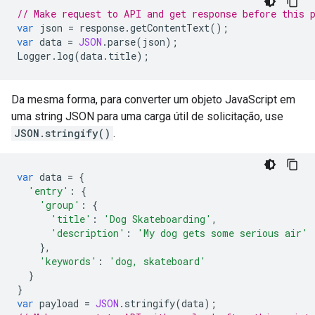
// Make request to API and get response before this 
var
json
=
response
.
getContentText
();
var
data
=
JSON
.
parse
(
json
);
Logger
.
log
(
data
.
title
);
Da mesma forma, para converter um objeto JavaScript em
uma string JSON para uma carga útil de solicitação, use
JSON.stringify()
.
var
data
=
{
'entry'
:
{
'group'
:
{
'title'
:
'Dog Skateboarding'
,
'description'
:
'My dog gets some serious air'
},
'keywords'
:
'dog, skateboard'
}
}
var
payload
=
JSON
.
stringify
(
data
);