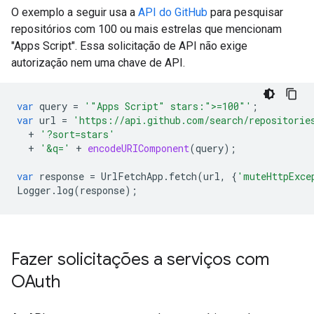
O exemplo a seguir usa a
API do GitHub
para pesquisar
repositórios com 100 ou mais estrelas que mencionam
"Apps Script". Essa solicitação de API não exige
autorização nem uma chave de API.
var
query
=
'"Apps Script" stars:">=100"'
;
var
url
=
'https://api.github.com/search/repositorie
+
'?sort=stars'
+
'&q='
+
encodeURIComponent
(
query
);
var
response
=
UrlFetchApp
.
fetch
(
url
,
{
'muteHttpExce
Logger
.
log
(
response
);
Fazer solicitações a serviços com
OAuth