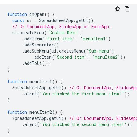
function
onOpen
()
{
const
ui
=
SpreadsheetApp
.
getUi
();
// Or DocumentApp, SlidesApp or FormApp.
ui
.
createMenu
(
'Custom Menu'
)
.
addItem
(
'First item'
,
'menuItem1'
)
.
addSeparator
()
.
addSubMenu
(
ui
.
createMenu
(
'Sub-menu'
)
.
addItem
(
'Second item'
,
'menuItem2'
))
.
addToUi
();
}
function
menuItem1
()
{
SpreadsheetApp
.
getUi
()
// Or DocumentApp, SlidesAp
.
alert
(
'You clicked the first menu item!'
);
}
function
menuItem2
()
{
SpreadsheetApp
.
getUi
()
// Or DocumentApp, SlidesAp
.
alert
(
'You clicked the second menu item!'
);
}